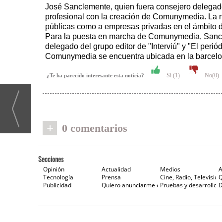
José Sanclemente, quien fuera consejero delegado 
profesional con la creación de Comunymedia. La n
públicas como a empresas privadas en el ámbito de 
Para la puesta en marcha de Comunymedia, Sanclem
delegado del grupo editor de "Interviú" y "El per
Comunymedia se encuentra ubicada en la barcelone
Si (
1
)
No(
0
)
¿Te ha parecido interesante esta noticia?
+
0 comentarios
Secciones
Opinión
Actualidad
Medios
A
Tecnología
Prensa
Cine, Radio, Televisión
Publicidad
Quiero anunciarme en Gaceta de Prensa
Pruebas y desarrollos
D