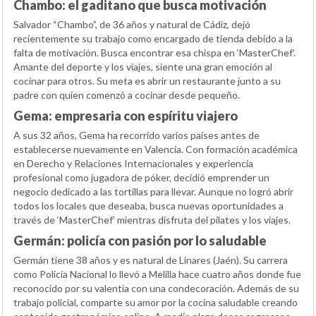
Chambo: el gaditano que busca motivación
Salvador “Chambo”, de 36 años y natural de Cádiz, dejó
recientemente su trabajo como encargado de tienda debido a la
falta de motivación. Busca encontrar esa chispa en ‘MasterChef’.
Amante del deporte y los viajes, siente una gran emoción al
cocinar para otros. Su meta es abrir un restaurante junto a su
padre con quien comenzó a cocinar desde pequeño.
Gema: empresaria con espíritu viajero
A sus 32 años, Gema ha recorrido varios países antes de
establecerse nuevamente en Valencia. Con formación académica
en Derecho y Relaciones Internacionales y experiencia
profesional como jugadora de póker, decidió emprender un
negocio dedicado a las tortillas para llevar. Aunque no logró abrir
todos los locales que deseaba, busca nuevas oportunidades a
través de ‘MasterChef’ mientras disfruta del pilates y los viajes.
Germán: policía con pasión por lo saludable
Germán tiene 38 años y es natural de Linares (Jaén). Su carrera
como Policía Nacional lo llevó a Melilla hace cuatro años donde fue
reconocido por su valentía con una condecoración. Además de su
trabajo policial, comparte su amor por la cocina saludable creando