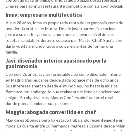
contenido gastronómico online. A medio plazo desea regresar a
Linares para abrir un restaurante compatible con su labor policial.
Inma: empresaria multifacética
A sus 28 años, Inma es propietaria tanto de un gimnasio como de
una tienda erótica en Murcia. Desde joven aprendió a cocinar
junto a su madre y abuela; ahora busca elevar el nivel de sus
recetas saludables durante su paso por ‘MasterChef’. Sueña con
dar la vuelta al mundo junto a su pareja antes de formar una
familia.
Javi: diseñador interior apasionado por la
gastronomía
Con solo 26 años, Javi se ha establecido como diseñador interior
en Madrid tras mudarse desde Badajoz hace más de ocho años.
Sus intereses abarcan desde el mundo equino hasta la música
flamenca; sin embargo, lo que realmente le llena es cocinar para
amigos. Su objetivo tras ‘MasterChef’ es abrir un hotel rural
donde pueda combinar sus pasiones.
Maggie: abogada convertida en chef
Maggie es abogada pero ha estado trabajando recientemente en
moda. La cuarta entre 18 hermanos, regresó a España desde Milán