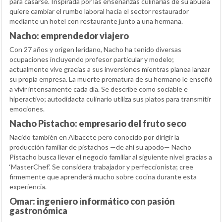
para casarse. Inspirada por las enseñanzas culinarias de su abuela
quiere cambiar el rumbo laboral hacia el sector restaurador
mediante un hotel con restaurante junto a una hermana.
Nacho: emprendedor viajero
Con 27 años y origen leridano, Nacho ha tenido diversas
ocupaciones incluyendo profesor particular y modelo;
actualmente vive gracias a sus inversiones mientras planea lanzar
su propia empresa. La muerte prematura de su hermano le enseñó
a vivir intensamente cada día. Se describe como sociable e
hiperactivo; autodidacta culinario utiliza sus platos para transmitir
emociones.
Nacho Pistacho: empresario del fruto seco
Nacido también en Albacete pero conocido por dirigir la
producción familiar de pistachos —de ahí su apodo— Nacho
Pistacho busca llevar el negocio familiar al siguiente nivel gracias a
‘MasterChef’. Se considera trabajador y perfeccionista; cree
firmemente que aprenderá mucho sobre cocina durante esta
experiencia.
Omar: ingeniero informático con pasión
gastronómica