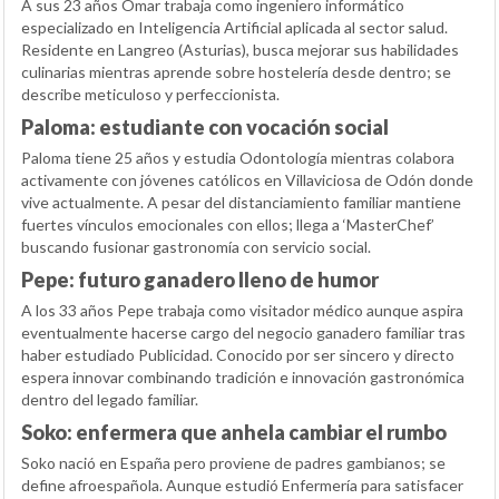
A sus 23 años Omar trabaja como ingeniero informático
especializado en Inteligencia Artificial aplicada al sector salud.
Residente en Langreo (Asturias), busca mejorar sus habilidades
culinarias mientras aprende sobre hostelería desde dentro; se
describe meticuloso y perfeccionista.
Paloma: estudiante con vocación social
Paloma tiene 25 años y estudia Odontología mientras colabora
activamente con jóvenes católicos en Villaviciosa de Odón donde
vive actualmente. A pesar del distanciamiento familiar mantiene
fuertes vínculos emocionales con ellos; llega a ‘MasterChef’
buscando fusionar gastronomía con servicio social.
Pepe: futuro ganadero lleno de humor
A los 33 años Pepe trabaja como visitador médico aunque aspira
eventualmente hacerse cargo del negocio ganadero familiar tras
haber estudiado Publicidad. Conocido por ser sincero y directo
espera innovar combinando tradición e innovación gastronómica
dentro del legado familiar.
Soko: enfermera que anhela cambiar el rumbo
Soko nació en España pero proviene de padres gambianos; se
define afroespañola. Aunque estudió Enfermería para satisfacer