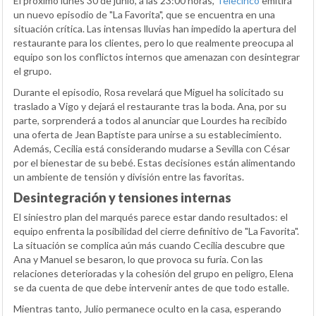
El próximo lunes 30 de junio, a las 23:00 horas,
Telecinco
emitirá
un nuevo episodio de "La Favorita", que se encuentra en una
situación crítica. Las intensas lluvias han impedido la apertura del
restaurante para los clientes, pero lo que realmente preocupa al
equipo son los conflictos internos que amenazan con desintegrar
el grupo.
Durante el episodio, Rosa revelará que Miguel ha solicitado su
traslado a Vigo y dejará el restaurante tras la boda. Ana, por su
parte, sorprenderá a todos al anunciar que Lourdes ha recibido
una oferta de Jean Baptiste para unirse a su establecimiento.
Además, Cecilia está considerando mudarse a Sevilla con César
por el bienestar de su bebé. Estas decisiones están alimentando
un ambiente de tensión y división entre las favoritas.
Desintegración y tensiones internas
El siniestro plan del marqués parece estar dando resultados: el
equipo enfrenta la posibilidad del cierre definitivo de "La Favorita".
La situación se complica aún más cuando Cecilia descubre que
Ana y Manuel se besaron, lo que provoca su furia. Con las
relaciones deterioradas y la cohesión del grupo en peligro, Elena
se da cuenta de que debe intervenir antes de que todo estalle.
Mientras tanto, Julio permanece oculto en la casa, esperando