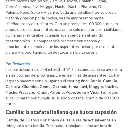
participantes son Annie, Camilla, Carlota, Chambo, Gema,
Germán, Inma, Javi, Maggie, Nacho, Nacho Pistacho, Omar,
Paloma, Pepe, Soko y Vicente. Cada uno de ellos trae su propia
historia y pasión por la cocina, desde empresarios hasta
diseñadores y estudiantes. Con un premio de 100.000 euros en
juego, estos concursantes buscan no solo mejorar sus habilidades
culinarias sino también cumplir sus sueños en el mundo
gastronómico. La competencia promete ser intensa y
emocionante a medida que los aspirantes luchan por el delantal
blanco y la oportunidad de destacar en la alta cocina.
Por
Redacción
Los participantes de ‘MasterChef 14’ han comenzado su aventura
en las cocinas del programa. De entre miles de aspirantes, 16 han
logrado hacerse con un lugar en el casting final:
Annie, Camilla,
Carlota, Chambo, Gema, Germán, Inma, Javi, Maggie, Nacho,
Nacho Pistacho, Omar, Paloma, Pepe, Soko y Vicente
. Todos
ellos lucharán por cumplir su sueño y optar al premio de 100.000
euros.
Camilla: la azafata italiana que busca su pasión
Camilla, de 33 años y originaria de Italia, reside actualmente en
Ibiza junto a su familia. Tras haber trabajado como azafata de