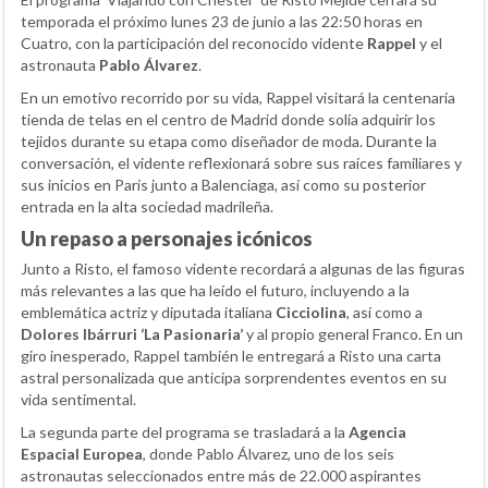
temporada el próximo lunes 23 de junio a las 22:50 horas en
Cuatro, con la participación del reconocido vidente
Rappel
y el
astronauta
Pablo Álvarez
.
En un emotivo recorrido por su vida, Rappel visitará la centenaria
tienda de telas en el centro de Madrid donde solía adquirir los
tejidos durante su etapa como diseñador de moda. Durante la
conversación, el vidente reflexionará sobre sus raíces familiares y
sus inicios en París junto a Balenciaga, así como su posterior
entrada en la alta sociedad madrileña.
Un repaso a personajes icónicos
Junto a Risto, el famoso vidente recordará a algunas de las figuras
más relevantes a las que ha leído el futuro, incluyendo a la
emblemática actriz y diputada italiana
Cicciolina
, así como a
Dolores Ibárruri ‘La Pasionaria’
y al propio general Franco. En un
giro inesperado, Rappel también le entregará a Risto una carta
astral personalizada que anticipa sorprendentes eventos en su
vida sentimental.
La segunda parte del programa se trasladará a la
Agencia
Espacial Europea
, donde Pablo Álvarez, uno de los seis
astronautas seleccionados entre más de 22.000 aspirantes