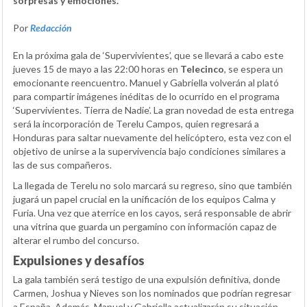
sorpresas y emociones.
Por
Redacción
En la próxima gala de ‘Supervivientes’, que se llevará a cabo este
jueves 15 de mayo a las 22:00 horas en
Telecinco
, se espera un
emocionante reencuentro. Manuel y Gabriella volverán al plató
para compartir imágenes inéditas de lo ocurrido en el programa
‘Supervivientes. Tierra de Nadie’. La gran novedad de esta entrega
será la incorporación de Terelu Campos, quien regresará a
Honduras para saltar nuevamente del helicóptero, esta vez con el
objetivo de unirse a la supervivencia bajo condiciones similares a
las de sus compañeros.
La llegada de Terelu no solo marcará su regreso, sino que también
jugará un papel crucial en la unificación de los equipos Calma y
Furia. Una vez que aterrice en los cayos, será responsable de abrir
una vitrina que guarda un pergamino con información capaz de
alterar el rumbo del concurso.
Expulsiones y desafíos
La gala también será testigo de una expulsión definitiva, donde
Carmen, Joshua y Nieves son los nominados que podrían regresar
a España. Además, Manuel y Gabriella actualizarán su situación