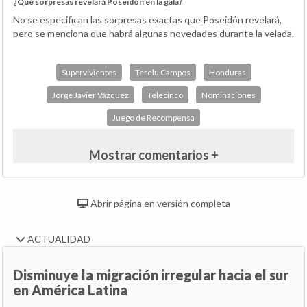
¿Qué sorpresas revelará Poseidón en la gala?
No se especifican las sorpresas exactas que Poseidón revelará,
pero se menciona que habrá algunas novedades durante la velada.
Supervivientes
Terelu Campos
Honduras
Jorge Javier Vázquez
Telecinco
Nominaciones
Juego de Recompensa
Mostrar comentarios +
Abrir página en versión completa
ACTUALIDAD
Disminuye la migración irregular hacia el sur
en América Latina