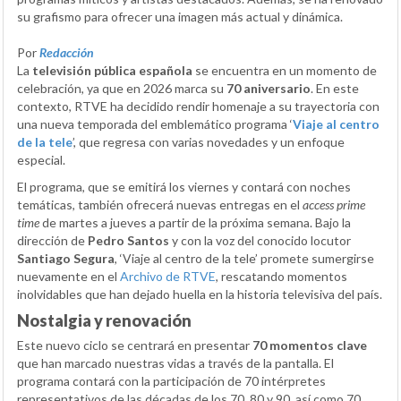
su grafismo para ofrecer una imagen más actual y dinámica.
Por
Redacción
La
televisión pública española
se encuentra en un momento de
celebración, ya que en 2026 marca su
70 aniversario
. En este
contexto, RTVE ha decidido rendir homenaje a su trayectoria con
una nueva temporada del emblemático programa ‘
Viaje al centro
de la tele
’, que regresa con varias novedades y un enfoque
especial.
El programa, que se emitirá los viernes y contará con noches
temáticas, también ofrecerá nuevas entregas en el
access prime
time
de martes a jueves a partir de la próxima semana. Bajo la
dirección de
Pedro Santos
y con la voz del conocido locutor
Santiago Segura
, ‘Viaje al centro de la tele’ promete sumergirse
nuevamente en el
Archivo de RTVE
, rescatando momentos
inolvidables que han dejado huella en la historia televisiva del país.
Nostalgia y renovación
Este nuevo ciclo se centrará en presentar
70 momentos clave
que han marcado nuestras vidas a través de la pantalla. El
programa contará con la participación de 70 intérpretes
representativos de las décadas de los 70, 80 y 90, así como 70