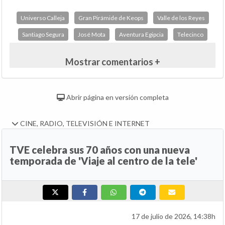
Universo Calleja
Gran Pirámide de Keops
Valle de los Reyes
Santiago Segura
José Mota
Aventura Egipcia
Telecinco
Mostrar comentarios +
Abrir página en versión completa
CINE, RADIO, TELEVISIÓN E INTERNET
TVE celebra sus 70 años con una nueva
temporada de 'Viaje al centro de la tele'
17 de julio de 2026, 14:38h