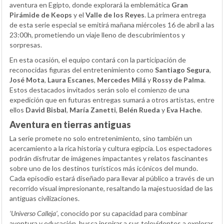
aventura en Egipto, donde explorará la emblemática
Gran
Pirámide de Keops
y el
Valle de los Reyes
. La primera entrega
de esta serie especial se emitirá mañana miércoles 16 de abril a las
23:00h, prometiendo un viaje lleno de descubrimientos y
sorpresas.
En esta ocasión, el equipo contará con la participación de
reconocidas figuras del entretenimiento como
Santiago Segura
,
José Mota
,
Laura Escanes
,
Mercedes Milá
y
Rossy de Palma
.
Estos destacados invitados serán solo el comienzo de una
expedición que en futuras entregas sumará a otros artistas, entre
ellos
David Bisbal
,
María Zanetti
,
Belén Rueda
y
Eva Hache
.
Aventura en tierras antiguas
La serie promete no solo entretenimiento, sino también un
acercamiento a la rica historia y cultura egipcia. Los espectadores
podrán disfrutar de imágenes impactantes y relatos fascinantes
sobre uno de los destinos turísticos más icónicos del mundo.
Cada episodio estará diseñado para llevar al público a través de un
recorrido visual impresionante, resaltando la majestuosidad de las
antiguas civilizaciones.
‘Universo Calleja’
, conocido por su capacidad para combinar
aventura y educación, busca inspirar a sus televidentes a explorar