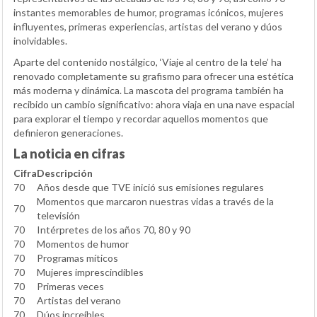
instantes memorables de humor, programas icónicos, mujeres
influyentes, primeras experiencias, artistas del verano y dúos
inolvidables.
Aparte del contenido nostálgico, ‘Viaje al centro de la tele’ ha
renovado completamente su grafismo para ofrecer una estética
más moderna y dinámica. La mascota del programa también ha
recibido un cambio significativo: ahora viaja en una nave espacial
para explorar el tiempo y recordar aquellos momentos que
definieron generaciones.
La noticia en cifras
Cifra
Descripción
70
Años desde que TVE inició sus emisiones regulares
Momentos que marcaron nuestras vidas a través de la
70
televisión
70
Intérpretes de los años 70, 80 y 90
70
Momentos de humor
70
Programas míticos
70
Mujeres imprescindibles
70
Primeras veces
70
Artistas del verano
70
Dúos increíbles