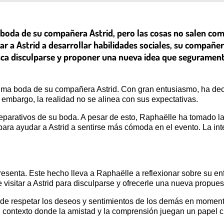
a boda de su compañera Astrid, pero las cosas no salen c
ar a Astrid a desarrollar habilidades sociales, su compañer
sca disculparse y proponer una nueva idea que seguramen
ma boda de su compañera Astrid. Con gran entusiasmo, ha decid
embargo, la realidad no se alinea con sus expectativas.
reparativos de su boda. A pesar de esto, Raphaëlle ha tomado la 
ara ayudar a Astrid a sentirse más cómoda en el evento. La inten
e presenta. Este hecho lleva a Raphaëlle a reflexionar sobre su 
 visitar a Astrid para disculparse y ofrecerle una nueva propu
de respetar los deseos y sentimientos de los demás en momento
 contexto donde la amistad y la comprensión juegan un papel cr