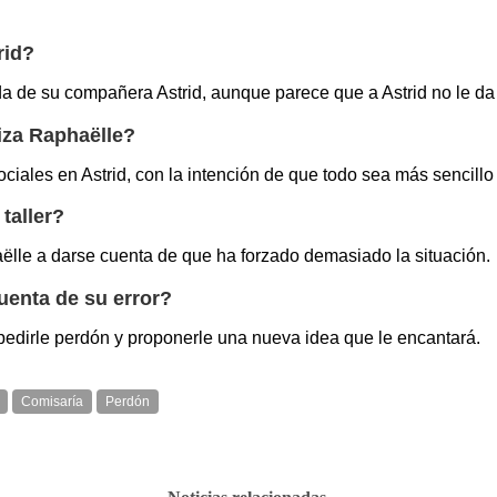
rid?
oda de su compañera Astrid, aunque parece que a Astrid no le d
niza Raphaëlle?
sociales en Astrid, con la intención de que todo sea más sencill
taller?
phaëlle a darse cuenta de que ha forzado demasiado la situación.
enta de su error?
 pedirle perdón y proponerle una nueva idea que le encantará.
Comisaría
Perdón