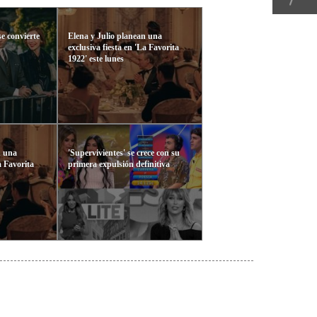
se convierte
Elena y Julio planean una
exclusiva fiesta en 'La Favorita
1922' este lunes
n una
'Supervivientes' se crece con su
a Favorita
primera expulsión definitiva