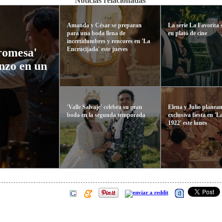
Noticias relacionadas
Amanda y César se preparan
La serie La Favorita 
para una boda llena de
en plató de cine
incertidumbres y rencores en 'La
Encrucijada' este jueves
Promesa'
nzo en un
'Valle Salvaje' celebra su gran
Elena y Julio planea
boda en la segunda temporada
exclusiva fiesta en 'L
1922' este lunes