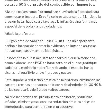
cerca del
50 % del precio del combustible son impuestos.
Algunos países como
Portugal
han suavizado la fiscalidad para
amortiguar el impacto,
España
se lo está pensando. Mantiene la
presión fiscal, hace caja y favorece la inflación. Una forma muy
especial de «ayudar» a los ciudadanos.
Añade la profesora:
—El gobierno de
Sánchez —
sin
HODIO—
es un esperpento,
dañino e incapaz de abordar lo evidente, en lugar de anunciar
nuevas partidas y mantras ideológicos.
Se necesita lo que la ministra
Montero
ni siquiera menciona,
como elaborar unos
PGE en base cero
en el que se justifique
cada euro, eliminar lo superfluo y dejando lo esencial hasta
alcanzar el equilibrio entre ingresos y gastos.
Esto supone la reducción drástica de ministerios, eliminando las
carteras creadas por pactos políticos y de alrededor del 30-40 %
de las secretarías de Estado y altos cargos.
No revisar partidas del presupuesto por inercia, reducir las
infladas, eliminar grasa, con una reducción drástica del gasto
improductivo para centrarse en el productivo.