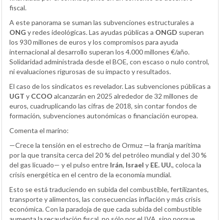
fiscal.
A este panorama se suman las subvenciones estructurales a
ONG
y redes ideológicas. Las ayudas públicas a
ONGD
superan
los 930 millones de euros y los compromisos para ayuda
internacional al desarrollo superan los 4.000 millones €/año.
Solidaridad administrada desde el BOE, con escaso o nulo control,
ni evaluaciones rigurosas de su impacto y resultados.
El caso de los sindicatos es revelador. Las subvenciones públicas a
UGT
y
CCOO
alcanzarán en 2025 alrededor de 32 millones de
euros, cuadruplicando las cifras de 2018, sin contar fondos de
formación, subvenciones autonómicas o financiación europea.
Comenta el marino:
—Crece la tensión en el estrecho de Ormuz —la franja marítima
por la que transita cerca del 20 % del petróleo mundial y del 30 %
del gas licuado— y el pulso entre
Irán
,
Israel
y
EE. UU.
, coloca la
crisis energética en el centro de la economía mundial.
Esto se está traduciendo en subida del combustible, fertilizantes,
transporte y alimentos, las consecuencias inflación y más crisis
económica. Con la paradoja de que cada subida del combustible
aumenta la recaudación fiscal, no sólo por el IVA, sino porque