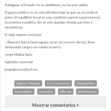
Adelgazar el Estado no es debilitarlo, es hacerlo viable.
El gasto público no es una alfombra bajo la que se esconde el
polvo. El equilibrio fiscal es una condición para la supervivencia
económica y política. Sin él, solo quedan deuda, parches y
decadencia.
El viejo marino concluye:
—Nuestro barco hace aguas, no es un crucero de lujo, lleva
demasiada carga y un rumbo incierto.
Jorge Molina Sanz
Agitador neuronal
jorge@consultech.es
Agencia Tributaria
Crisis económica
Deuda pública
Gasto público
Impuestos
Inflación
Subvenciones
Mostrar comentarios +