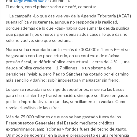
Por
Jorge Molina Sanz
- Columnista
El marino, con el primer sorbo de café, comenta:
—La campaña «Lo que das vuelve» de la Agencia Tributaria
(AEAT)
suena idílica y sugerente, aunque no responde a la realidad,
porque además de lo que «das» habría que sumar la deuda pública
que pagarán hijos o nietos y, en demasiados casos, lo que das no
sólo no vuelve, sino que se esfuma.
Nunca se ha recaudado tanto —más de 300.000 millones €— ni se
ha gastado con tan poco criterio, en un contexto de máxima
presión fiscal, un déficit público estructural —cerca del 4 %—, una
deuda pública creciente —1,7 billones— y un sistema de
pensiones inviable, pero
Pedro Sánchez
ha optado por el camino
más sencillo y dañino: subir impuestos y malgastar sin freno.
Lo que se recauda no corrige desequilibrios, ni sienta las bases
para el crecimiento y transformación, sino que se diluye en gasto
político improductivo. Lo que das, sencillamente,
«vuela»
. Como
revela el análisis de las cifras.
Más de 75.000 millones de euros se han gastado fuera de los
Presupuestos Generales del Estado
mediante créditos
extraordinarios, ampliaciones y fondos fuera del techo de gasto.
Un modo de gobernar en la que el presupuesto es una referencia