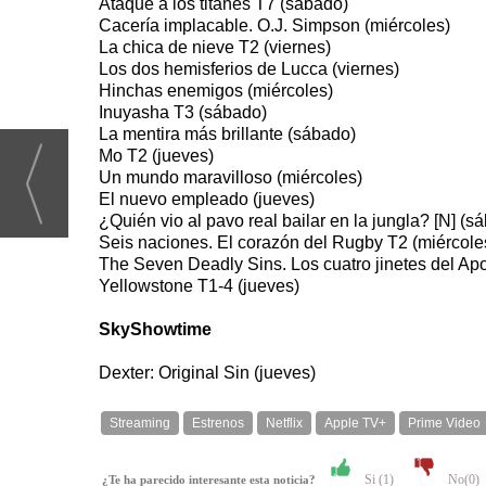
Ataque a los titanes T7 (sábado)
Cacería implacable. O.J. Simpson (miércoles)
La chica de nieve T2 (viernes)
Los dos hemisferios de Lucca (viernes)
Hinchas enemigos (miércoles)
Inuyasha T3 (sábado)
La mentira más brillante (sábado)
Mo T2 (jueves)
Un mundo maravilloso (miércoles)
El nuevo empleado (jueves)
¿Quién vio al pavo real bailar en la jungla? [N] (s
Seis naciones. El corazón del Rugby T2 (miércole
The Seven Deadly Sins. Los cuatro jinetes del Apo
Yellowstone T1-4 (jueves)
SkyShowtime
Dexter: Original Sin (jueves)
Streaming
Estrenos
Netflix
Apple TV+
Prime Video
Si (
1
)
No(
0
)
¿Te ha parecido interesante esta noticia?