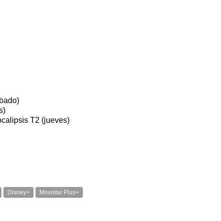
ábado)
s)
calipsis T2 (jueves)
Disney+
Movistar Plus+