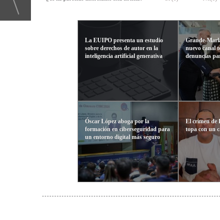
La EUIPO presenta un estudio
Grande-Marla
sobre derechos de autor en la
nuevo canal t
inteligencia artificial generativa
denuncias par
Óscar López aboga por la
El crimen de 
formación en ciberseguridad para
topa con un ca
un entorno digital más seguro