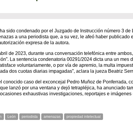
, ha sido condenado por el Juzgado de Instrucción número 3 d
enazas a una periodista que, a su vez, le afeó haber publicado 
autorización expresa de la autora.
ril de 2023, durante una conversación telefónica entre ambos, D
fesión”. La sentencia condenatoria 00291/2024 dicta una un mes 
 satisface voluntariamente, o por vía de apremio, la multa impue
 cada dos cuotas diarias impagadas”, aclara la jueza Beatriz Ser
 el conocido caso del exconcejal Pedro Muñoz de Ponferrada, co
que lanzó por una ventana y dejó tetrapléjica, ha anunciado tam
 ocasiones exhaustivas investigaciones, reportajes e imágenes
n
León
periodista
amenazas
propiedad intelectual