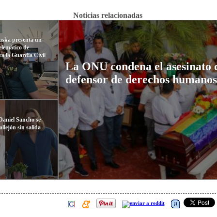
Noticias relacionadas
ska presenta un
elemático de
a la Guardia Civil
La ONU condena el asesinato d
defensor de derechos humanos
Daniel Sancho se
llejón sin salida