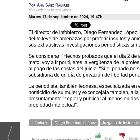
Por
Ana Sáez Ramirez
Más artículos de este autor
martes 17 de septiembre de 2024
,
19:47h
El director de Infobierzo, Diego Fernández López
delito leve de amenazas por proferir insultos y am
sus exhaustivas investigaciones periodísticas sin 
Se consideran “Hechos probados que el día 2 de ab
mato, voy a ir por ti, eres la vergüenza de la pro
al pago de las costas del juicio. “Si el penado no
subsidiaria de un día de privación de libertad por
La periodista, también leonesa, especializada en
homicidio de su mujer y exconcejala también, a la 
presuntamente “copiar y publicar al menos en dos
propiedad intelectual”.
Infobierzo
Diego Fernández López
Juzgado de Instrucció
Si (
0
)
No(
0
)
¿Te ha parecido interesante esta noticia?