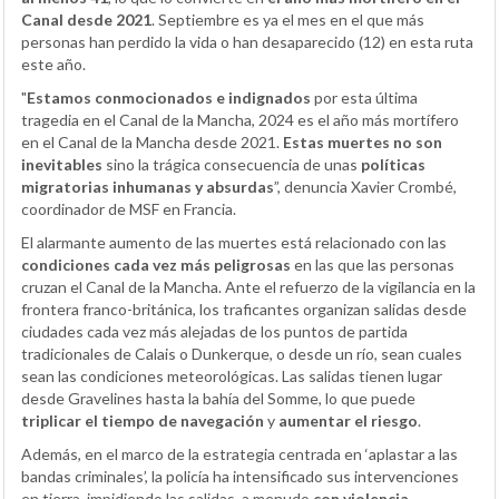
Canal desde 2021
. Septiembre es ya el mes en el que más
personas han perdido la vida o han desaparecido (12) en esta ruta
este año.
"
Estamos conmocionados e indignados
por esta última
tragedia en el Canal de la Mancha, 2024 es el año más mortífero
en el Canal de la Mancha desde 2021.
Estas muertes no son
inevitables
sino la trágica consecuencia
de unas
políticas
migratorias inhumanas y absurdas
”, denuncia Xavier Crombé,
coordinador de MSF en Francia.
El alarmante aumento de las muertes está relacionado con las
condiciones cada vez más peligrosas
en las que las personas
cruzan el Canal de la Mancha. Ante el refuerzo de la vigilancia en la
frontera franco-británica, los traficantes organizan salidas desde
ciudades cada vez más alejadas de los puntos de partida
tradicionales de Calais o Dunkerque, o desde un río, sean cuales
sean las condiciones meteorológicas. Las salidas tienen lugar
desde Gravelines hasta la bahía del Somme, lo que puede
triplicar el tiempo de
navegación
y
aumentar el riesgo
.
Además, en el marco de la estrategia centrada en ‘aplastar a las
bandas criminales’, la policía ha intensificado sus intervenciones
en tierra, impidiendo las salidas, a menudo
con violencia
,