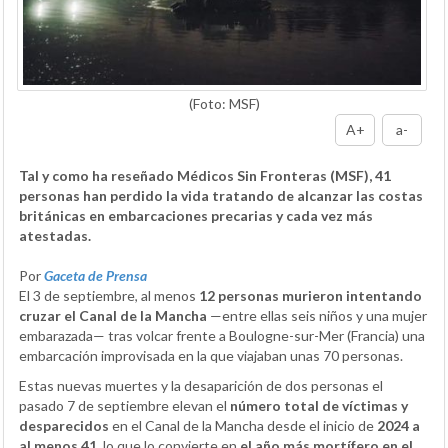
(Foto: MSF)
A+
a-
Tal y como ha reseñado Médicos Sin Fronteras (MSF), 41
personas han perdido la vida tratando de alcanzar las costas
británicas en embarcaciones precarias y cada vez más
atestadas.
Por
Gaceta de Prensa
El 3 de septiembre, al menos
12 personas murieron intentando
cruzar el Canal de la Mancha
—entre ellas seis niños y una mujer
embarazada— tras volcar frente a Boulogne-sur-Mer (Francia) una
embarcación improvisada en la que viajaban unas 70 personas.
Estas nuevas muertes y la desaparición de dos personas el
pasado 7 de septiembre elevan el
número total de víctimas y
desparecidos
en el Canal de la Mancha desde el inicio de
2024 a
al menos 41
, lo que lo convierte en
el año más mortífero en el