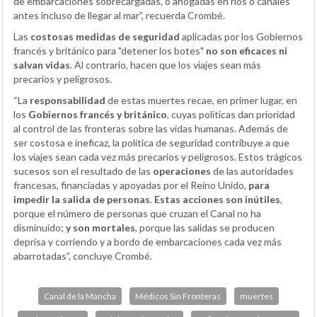
de embarcaciones sobrecargadas, o ahogadas en ríos o canales
antes incluso de llegar al mar”, recuerda Crombé.
Las
costosas medidas de seguridad
aplicadas por los Gobiernos
francés y británico para "detener los botes"
no son eficaces ni
salvan vidas
. Al contrario, hacen que los viajes sean más
precarios y peligrosos.
“La
responsabilidad
de estas muertes recae, en primer lugar, en
los
Gobiernos francés y británico
, cuyas políticas dan prioridad
al control de las fronteras sobre las vidas humanas. Además de
ser costosa e ineficaz, la política de seguridad contribuye a que
los viajes sean cada vez más precarios y peligrosos. Estos trágicos
sucesos son el resultado de las
operaciones
de las autoridades
francesas, financiadas y apoyadas por el Reino Unido,
para
impedir la salida de personas
.
Estas acciones son inútiles
,
porque el número de personas que cruzan el Canal no ha
disminuido;
y son mortales
, porque las salidas se producen
deprisa y corriendo y a bordo de embarcaciones cada vez más
abarrotadas”, concluye Crombé.
Canal de la Mancha
Médicos Sin Fronteras
muertes