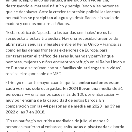
destruyendo el material náutico y persiguiendo a las personas
que se desplazan. Ante la creciente presión policial, las lanchas
neumáticas
se precipitan al agua
, ya desinfladas, sin suelo de
madera y con los motores dañados.
“Esta retórica de ‘aplastar a las bandas criminales’
no es la
respuesta a estas tragedias
. Hay una necesidad urgente de
abrir rutas seguras y legales
entre el Reino Unido y Francia, así
como en las demás fronteras exteriores de Europa, para
contrarrestar el tráfico de seres humanos
y permitir que
hombres, mujeres y niños encuentren refugio en el Reino Unido o
en Europa o se reúnan con sus familias
sin arriesgar sus vidas
",
recalca el responsable de MSF.
El riesgo es tanto mayor cuanto que las
embarcaciones
están
cada vez más sobrecargadas
. En
2024
llevan una media de 51
personas
—y en algunos casos más de 100 por embarcación—,
muy por encima de la capacidad
de estos barcos. En
comparación con las
44 personas de media en 2023
,
las 39 en
2022 o las 7 en 2018
.
“En un naufragio ocurrido a mediados de julio, al menos 9
personas murieron al embarcar,
asfixiadas o pisoteadas
a bordo