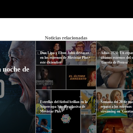
Noticias relacionadas
Dua Lipa y Elton John destacan
Adiós 2024: Un repas
en los estrenos de Movistar Plus+
últimos estrenos del 
este diciembre
'Gaceta de Prensa'
 noche de
Estrellas del fútbol brillan en la
Semana del 20 de ma
Supercopa Saudí exclusiva de
repaso a los estrenos 
Movistar Plus+
streaming en 'Gaceta