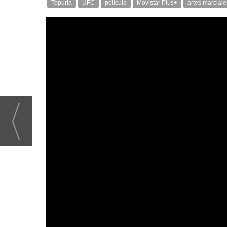
Topuria
UFC
película
Movistar Plus+
artes marciale