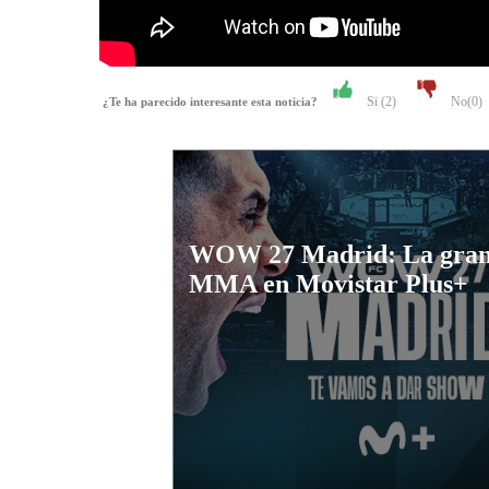
Si (
2
)
No(
0
)
¿Te ha parecido interesante esta noticia?
WOW 27 Madrid: La gran
MMA en Movistar Plus+