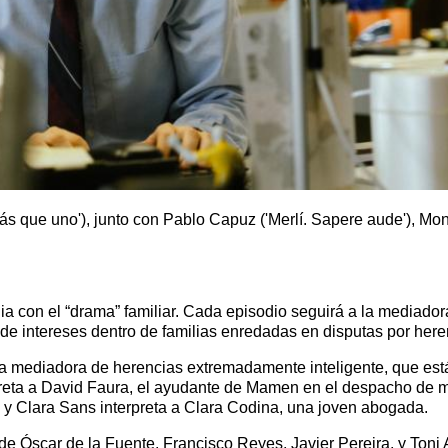
ás que uno'), junto con Pablo Capuz ('Merlí. Sapere aude'), Mon
a con el “drama” familiar. Cada episodio seguirá a la mediad
s de intereses dentro de familias enredadas en disputas por here
na mediadora de herencias extremadamente inteligente, que está
reta a David Faura, el ayudante de Mamen en el despacho de 
; y Clara Sans interpreta a Clara Codina, una joven abogada.
de Óscar de la Fuente, Francisco Reyes, Javier Pereira, y T