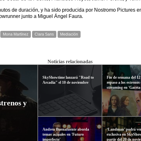
inutos de duración, y ha sido producida por Nostromo Picture
owrunner junto a Miguel Ángel Faura.
Mona Martínez
Clara Sans
Mediación
Noticias relacionadas
SkyShowtime lanzará "Road to
Fin de semana del 12
Arcadia" el 10 de noviembre
repaso a los estrenos 
streaming en 'Gaceta
strenos y
Andreu Buenafuente aborda
‘Landman’ podrá ver
temas actuales en 'Futuro
exclusiva en SkySho
imperfecto'
partir del 20 de nov