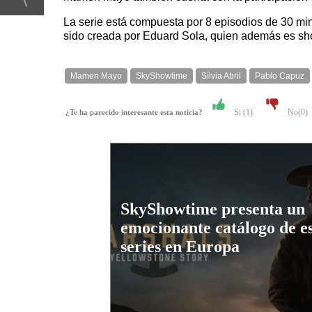
La serie está compuesta por 8 episodios de 30 m
sido creada por Eduard Sola, quien además es sh
Mamen Mayo
SkyShowtime
Sílvia Abril
Pablo Capuz
Si (
1
)
No(
0
)
¿Te ha parecido interesante esta noticia?
SkyShowtime presenta un
emocionante catálogo de e
series en Europa