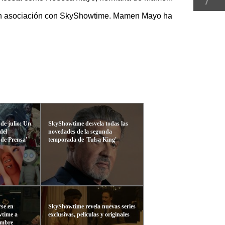
s en asociación con SkyShowtime. Mamen Mayo ha
 de julio: Un
SkyShowtime desvela todas las
del
novedades de la segunda
 de Prensa'
temporada de 'Tulsa King'
se en
SkyShowtime revela nuevas series
wtime a
exclusivas, películas y originales
iembre