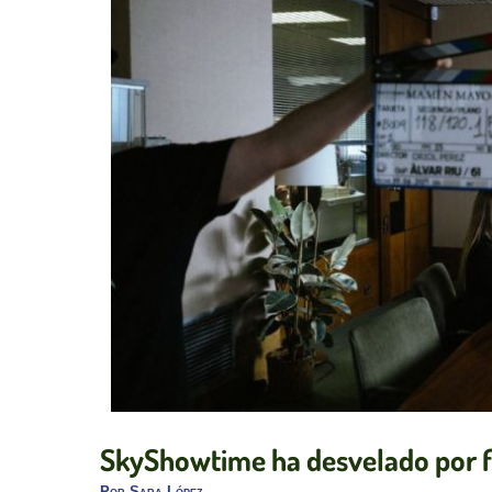
SkyShowtime ha desvelado por fin
Por
Sara López