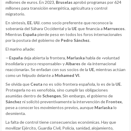
millones de euros. En 2023,
Bruselas
aprobó programas por 624
millones para transición energética, agricultura y control
migratorio.
En síntesis,
EE. UU.
como socio preferente que reconoce la
soberanía del Sáhara Occidental y la
UE
que financia a
Marruecos
.
Mientras
España
pierde peso en todos los foros internacionales
por la postura del gobierno de
Pedro Sánchez
.
El marino añade:
—
España
deja abierta la frontera,
Marlaska
habla de «voluntad
insolidaria y poco responsable» y
Albares
de «la internacional
reaccionaria». Se enfadan con sus socios de la
UE
, mientras actúan
como un felpudo delante a
Mohamed VI
.
Se olvida que
Ceuta
no es sólo frontera española, lo es de la
UE
.
Protegerla no es xenofobia, sino cumplir las obligaciones
asumidas dentro de
Schengen.
Sin embargo, el gobierno de
Sánchez
ni solicitó preventivamente la intervención de
Frontex
,
pese a conocer los movimientos previos, aunque
Marlaska
lo
desmienta.
La falta de control tiene consecuencias económicas. Hay que
movilizar Ejército, Guardia Civil, Policía, sanidad, alojamiento,