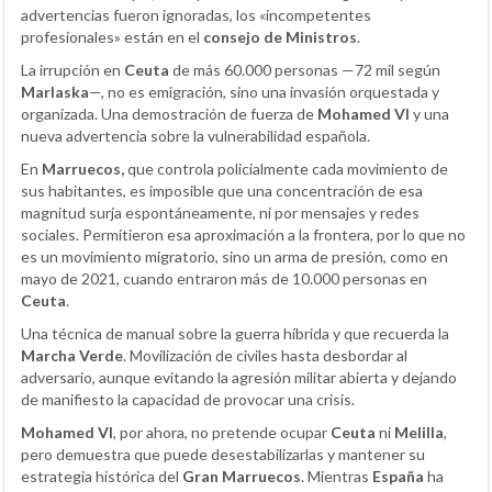
advertencias fueron ignoradas, los «incompetentes
profesionales» están en el
consejo de Ministros
.
La irrupción en
Ceuta
de más 60.000 personas —72 mil según
Marlaska
—, no es emigración, sino una invasión orquestada y
organizada. Una demostración de fuerza de
Mohamed VI
y una
nueva advertencia sobre la vulnerabilidad española.
En
Marruecos,
que controla policialmente cada movimiento de
sus habitantes, es imposible que una concentración de esa
magnitud surja espontáneamente, ni por mensajes y redes
sociales. Permitieron esa aproximación a la frontera, por lo que no
es un movimiento migratorio, sino un arma de presión, como en
mayo de 2021, cuando entraron más de 10.000 personas en
Ceuta
.
Una técnica de manual sobre la guerra híbrida y que recuerda la
Marcha Verde
. Movilización de civiles hasta desbordar al
adversario, aunque evitando la agresión militar abierta y dejando
de manifiesto la capacidad de provocar una crisis.
Mohamed VI
, por ahora, no pretende ocupar
Ceuta
ni
Melilla
,
pero demuestra que puede desestabilizarlas y mantener su
estrategia histórica del
Gran Marruecos
. Mientras
España
ha