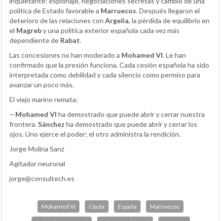
inquietante: espionaje, negociaciones secretas y cambio de una
política de Estado favorable a
Marruecos
. Después llegaron el
deterioro de las relaciones con
Argelia
, la pérdida de equilibrio en
el
Magreb
y una política exterior española cada vez más
dependiente de
Rabat
.
Las concesiones no han moderado a
Mohamed VI
. Le han
confirmado que la presión funciona. Cada cesión española ha sido
interpretada como debilidad y cada silencio como permiso para
avanzar un poco más.
El viejo marino remata:
—
Mohamed VI
ha demostrado que puede abrir y cerrar nuestra
frontera.
Sánchez
ha demostrado que puede abrir y cerrar los
ojos. Uno ejerce el poder; el otro administra la rendición.
Jorge Molina Sanz
Agitador neuronal
jorge@consultech.es
Mohamed VI
Ceuta
España
Marruecos