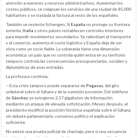
atención a menores y recursos administrativos. Aumentan los
costes públicos, se colapsan los servicios de una ciudad de 85.000
habitantes y se traslada la factura al resto de los españoles.
También se resiente Schengen. Si
España
no protege su frontera
exterior,
Italia
y otros países restablecen controles interiores
para impedir movimientos secundarios. Se ralentizan el transporte
y el comercio, aumenta el coste logístico y España deja de ser
vista como un socio fiable. La soberanía tiene una dimensión
económica: un país que no controla quién entra en su territorio
tampoco controla las consecuencias presupuestarias, sociales y
diplomáticas de esas entradas.
La profesora continúa:
—Esta crisis tampoco puede separarse de
Pegasus
, del giro
unilateral sobre el Sáhara y de la sumisión posterior. Del teléfono
de
Sánchez
se extrajeron 2,57 gigabytes de información
mediante un ataque de elevada sofisticación. Meses después, el
presidente modificó la posición histórica española sobre el Sáhara,
sin debate parlamentario, consenso político ni explicación
suficiente.
No existe una prueba judicial de chantaje, pero sí una secuencia