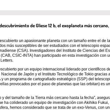
 descubrimiento de Gliese 12 b, el exoplaneta más cercano,
cubierto un apasionante planeta con un tamaño entre el de la 
undos más susceptibles de ser estudiados con el telescopio es
diense (CSA). Investigadores del Instituto de Ciencias del Esp
a (CAB, CSIC-INTA) han participado en esta investigación con 
Letters.
cubierto por un equipo internacional liderado por científicos d
o Nacional de Japón y el Instituto Tecnológico de Tokio gracia
A y un programa de cartografiado estratégico (SSP) del telescop
trellas provocados por el paso de planetas que las orbitan) es
 y del tamaño de la Tierra más cercano hasta la fecha”, asegur
ue ha coliderado un equipo de investigación con Akihiko Fukui, 
era, hemos considerado que se trata de un exo-Venus, con un t