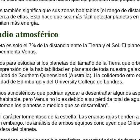
 también significa que sus zonas habitables (el rango de distan
cerca de ellas. Esto hace que sea más fácil detectar planetas en
miten más energía.
udio atmosférico
 es solo el 7% de la distancia entre la Tierra y el Sol. El plan
xperimenta Venus.
os para estudiar si los planetas del tamaño de la Tierra que orb
prensión de la habitabilidad en planetas de toda nuestra galaxi
rsidad de Southern Queensland (Australia). Ha coliderado otro e
sidad de Edimburgo y del University College de Londres.
ios atmosféricos que podrían ayudar a desentrañar algunos asp
o habitable, pero Venus no lo es debido a su pérdida total de a
 toman los planetas a medida que se desarrollan”.
el carácter tormentoso de la estrella. Las enanas rojas tienden 
Sin embargo, los análisis de ambos equipos concluyen que Glie
fera del planeta.