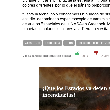
Durante un tránsito, la luz de la estrella anfitrio
colores diferentes, por lo que el tránsito propor
“Hasta la fecha, solo conocemos un puñado de sist
estudio, denominado espectroscopia de transmisión
de Vuelos Espaciales de la NASA en Greenbelt, Ma
planetas templados similares a la Tierra, necesit
Gliese 12 b
Exoplaneta
Tierra
Telescopio espacial J
Si (
2
)
No(
0
)
¿Te ha parecido interesante esta noticia?
¡Que los Estados ya dejen 
incendiarias!