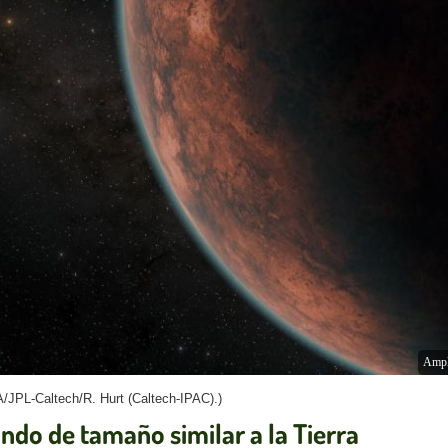
Ampl
/JPL-Caltech/R. Hurt (Caltech-IPAC).)
undo de tamaño similar a la Tierra