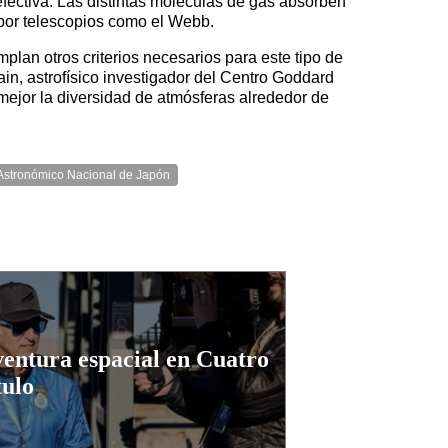
 efectiva. Las distintas moléculas de gas absorben
 por telescopios como el Webb.
lan otros criterios necesarios para este tipo de
in, astrofísico investigador del Centro Goddard
ejor la diversidad de atmósferas alrededor de
 Astronómico Nacional de Japón
aventura espacial en Cuatro
tulo