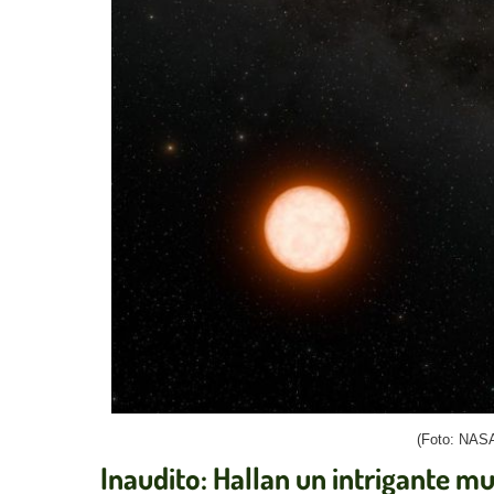
(Foto: NASA
Inaudito: Hallan un intrigante m