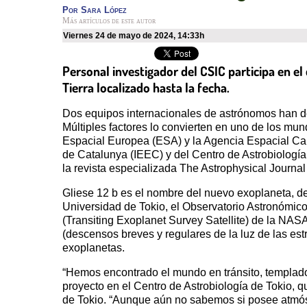
Por
Sara López
Más artículos de este autor
viernes 24 de mayo de 2024
,
14:33h
Personal investigador del CSIC participa en el
Tierra localizado hasta la fecha.
Dos equipos internacionales de astrónomos han des
Múltiples factores lo convierten en uno de los m
Espacial Europea (ESA) y la Agencia Espacial Cana
de Catalunya (IEEC) y del Centro de Astrobiologí
la revista especializada The Astrophysical Journal 
Gliese 12 b es el nombre del nuevo exoplaneta, des
Universidad de Tokio, el Observatorio Astronómic
(Transiting Exoplanet Survey Satellite) de la NAS
(descensos breves y regulares de la luz de las es
exoplanetas.
“Hemos encontrado el mundo en tránsito, templado
proyecto en el Centro de Astrobiología de Tokio, q
de Tokio. “Aunque aún no sabemos si posee atmósf