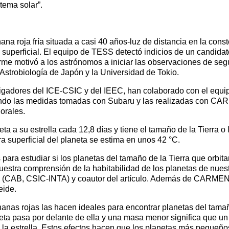
stema solar”.
nana roja fría situada a casi 40 años-luz de distancia en la cons
uperficial. El equipo de TESS detectó indicios de un candidato
orme motivó a los astrónomos a iniciar las observaciones de seg
 Astrobiología de Japón y la Universidad de Tokio.
igadores del ICE-CSIC y del IEEC, han colaborado con el equip
ndo las medidas tomadas con Subaru y las realizadas con CAR
orales.
ta a su estrella cada 12,8 días y tiene el tamaño de la Tierra 
 superficial del planeta se estima en unos 42 °C.
para estudiar si los planetas del tamaño de la Tierra que orbita
uestra comprensión de la habitabilidad de los planetas de nuest
rid (CAB, CSIC-INTA) y coautor del artículo. Además de CARMEN
eide.
anas rojas las hacen ideales para encontrar planetas del tamañ
eta pasa por delante de ella y una masa menor significa que un
la estrella. Estos efectos hacen que los planetas más pequeños