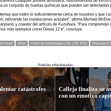
na atraviesa cualquier posible atmósfera, muestreándola de forma
ciona un conjunto de huellas químicas que pueden ser detectadas
emas que estén lo suficientemente cerca de nosotros y que cump
, utilizando las instalaciones actuales”, afirma Michael McElwa
ryland, y coautor del artículo de Kuzuhara. “Para comprender m
amos más ejemplos como Gliese 12 b”, concluye.
ames Webb
NASA
Centro de Astrobiología (CAB, CSIC INTA)
Observatorio
Noticias relacionadas
alentar catástrofes
Calleja finaliza su 
con un emotivo capí