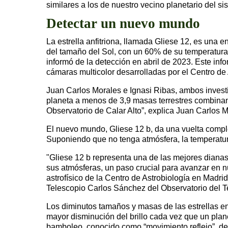
similares a los de nuestro vecino planetario del si
Detectar un nuevo mundo
La estrella anfitriona, llamada Gliese 12, es una e
del tamaño del Sol, con un 60% de su temperatura s
informó de la detección en abril de 2023. Este inf
cámaras multicolor desarrolladas por el Centro de
Juan Carlos Morales e Ignasi Ribas, ambos invest
planeta a menos de 3,9 masas terrestres combina
Observatorio de Calar Alto”, explica Juan Carlos M
El nuevo mundo, Gliese 12 b, da una vuelta comple
Suponiendo que no tenga atmósfera, la temperatura
"Gliese 12 b representa una de las mejores dianas 
sus atmósferas, un paso crucial para avanzar en n
astrofísico de la Centro de Astrobiología en Mad
Telescopio Carlos Sánchez del Observatorio del T
Los diminutos tamaños y masas de las estrellas en
mayor disminución del brillo cada vez que un plan
bamboleo, conocido como “movimiento reflejo”, de 