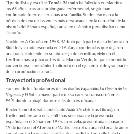
El periodista y escritor
Tomás Bárbulo
ha fallecido en Madrid a
los 68 años, tras una prolongada enfermedad, según han
confirmado fuentes cercanas a su familia. Su deceso marca la
pérdida de una de las voces más destacadas en la narración de la
historia del Sáhara español, tanto en el ámbito periodístico como
literario.
Nacido en A Coruña en 1958, Bárbulo pasó parte de su infancia en
Sidi Ifni y su adolescencia en El Aaiún, experiencias que dejaron
una huella indeleble en su obra. Hijo de un militar, vivió en el
territorio hasta poco antes de la Marcha Verde, lo que le permitió
convertir ese conocimiento directo en el eje central de gran parte
de su producción literaria.
Trayectoria profesional
Fue uno de los fundadores de los diarios
Expansión
,
La Gaceta de los
Negocios
y
El Sol
. La mayor parte de su carrera transcurrió en
EL
PAÍS
, donde trabajó durante más de tres décadas.
Recientemente, había publicado
Aaiún
(Archiletras Libros), un
thriller ambientado en las últimas semanas de la presencia
española en el Sáhara en 1975. La novela, presentada el pasado
19 de junio en el Ateneo de Madrid, entrelaza una historia de amor
con el contexto político y militar del conflicto, todo ello bajo la