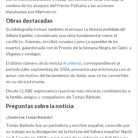
sombra de los ataques del Frente Polisario y las acciones
impulsadas por Marruecos.
Obras destacadas
Su bibliografía incluye también el ensayo
La historia prohibida del
Sáhara Español
, considerado una obra fundamental sobre el
conflicto. Además, escribió novelas como
La asamblea de los
muertos
, galardonada con el Premio de la Semana Negra de Gijón, y
Vírgenes y verdugos
.
El último número de la revista
Archiletras
, correspondiente al
periodo julio-septiembre de 2026, presenta una entrevista con el
autor con motivo del lanzamiento de
Aaiún
, que se ha convertido
en su obra póstuma.
Desde CLABE expresamos nuestras más sinceras condolencias a
la familia, amigos y compañeros de Tomás Bárbulo.
Preguntas sobre la noticia
¿Quién fue Tomás Bárbulo?
Tomás Bárbulo fue un periodista y escritor español, conocido por
su trabajo en la divulgación de la historia del Sáhara español. Nació
en A Coruña en 1958 y pasó parte de su infancia en Sidi Ifni y su