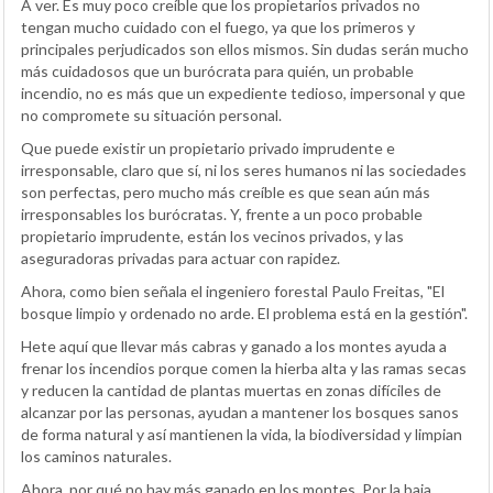
A ver. Es muy poco creíble que los propietarios privados no
tengan mucho cuidado con el fuego, ya que los primeros y
principales perjudicados son ellos mismos. Sin dudas serán mucho
más cuidadosos que un burócrata para quién, un probable
incendio, no es más que un expediente tedioso, impersonal y que
no compromete su situación personal.
Que puede existir un propietario privado imprudente e
irresponsable, claro que sí, ni los seres humanos ni las sociedades
son perfectas, pero mucho más creíble es que sean aún más
irresponsables los burócratas. Y, frente a un poco probable
propietario imprudente, están los vecinos privados, y las
aseguradoras privadas para actuar con rapidez.
Ahora, como bien señala el ingeniero forestal Paulo Freitas, "El
bosque limpio y ordenado no arde. El problema está en la gestión".
Hete aquí que llevar más cabras y ganado a los montes ayuda a
frenar los incendios porque comen la hierba alta y las ramas secas
y reducen la cantidad de plantas muertas en zonas difíciles de
alcanzar por las personas, ayudan a mantener los bosques sanos
de forma natural y así mantienen la vida, la biodiversidad y limpian
los caminos naturales.
Ahora, por qué no hay más ganado en los montes. Por la baja