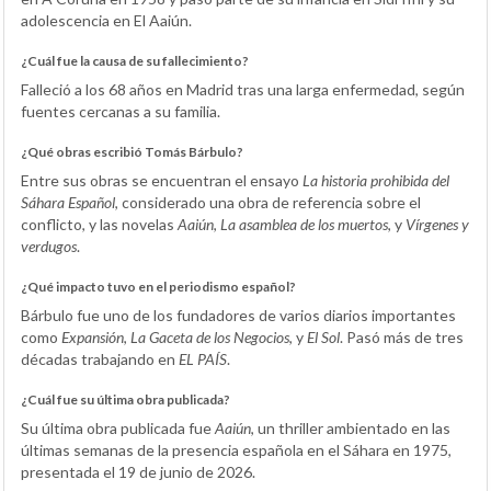
adolescencia en El Aaiún.
¿Cuál fue la causa de su fallecimiento?
Falleció a los 68 años en Madrid tras una larga enfermedad, según
fuentes cercanas a su familia.
¿Qué obras escribió Tomás Bárbulo?
Entre sus obras se encuentran el ensayo
La historia prohibida del
Sáhara Español
, considerado una obra de referencia sobre el
conflicto, y las novelas
Aaiún
,
La asamblea de los muertos
, y
Vírgenes y
verdugos
.
¿Qué impacto tuvo en el periodismo español?
Bárbulo fue uno de los fundadores de varios diarios importantes
como
Expansión
,
La Gaceta de los Negocios
, y
El Sol
. Pasó más de tres
décadas trabajando en
EL PAÍS
.
¿Cuál fue su última obra publicada?
Su última obra publicada fue
Aaiún
, un thriller ambientado en las
últimas semanas de la presencia española en el Sáhara en 1975,
presentada el 19 de junio de 2026.