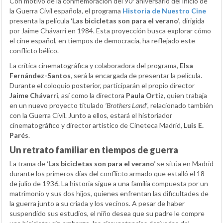
Con motivo de la conmemoración del 90º aniversario del inicio de
la Guerra Civil española, el programa
Historia de Nuestro Cine
presenta la película
‘Las bicicletas son para el verano’
, dirigida
por Jaime Chávarri en 1984. Esta proyección busca explorar cómo
el cine español, en tiempos de democracia, ha reflejado este
conflicto bélico.
La crítica cinematográfica y colaboradora del programa,
Elsa
Fernández-Santos
, será la encargada de presentar la película.
Durante el coloquio posterior, participarán el propio director
Jaime Chávarri
, así como la directora
Paula Ortiz
, quien trabaja
en un nuevo proyecto titulado
‘Brothers Land’
, relacionado también
con la Guerra Civil. Junto a ellos, estará el historiador
cinematográfico y director artístico de Cineteca Madrid,
Luis E.
Parés
.
Un retrato familiar en tiempos de guerra
La trama de
‘Las bicicletas son para el verano’
se sitúa en Madrid
durante los primeros días del conflicto armado que estalló el 18
de julio de 1936. La historia sigue a una familia compuesta por un
matrimonio y sus dos hijos, quienes enfrentan las dificultades de
la guerra junto a su criada y los vecinos. A pesar de haber
suspendido sus estudios, el niño desea que su padre le compre