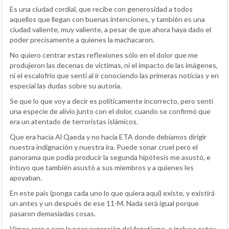
Es una ciudad cordial, que recibe con generosidad a todos
aquellos que llegan con buenas intenciones, y también es una
ciudad valiente, muy valiente, a pesar de que ahora haya dado el
poder precisamente a quienes la machacaron.
No quiero centrar estas reflexiones sólo en el dolor que me
produjeron las decenas de víctimas, ni el impacto de las imágenes,
ni el escalofrío que sentí al ir conociendo las primeras noticias y en
especial las dudas sobre su autoría.
Se que lo que voy a decir es políticamente incorrecto, pero sentí
una especie de alivio junto con el dolor, cuando se confirmó que
era un atentado de terroristas islámicos.
Que era hacia Al Qaeda y no hacia ETA donde debíamos dirigir
nuestra indignación y nuestra ira. Puede sonar cruel pero el
panorama que podía producir la segunda hipótesis me asustó, e
intuyo que también asustó a sus miembros y a quienes les
apoyaban.
En este país (ponga cada uno lo que quiera aquí) existe, y existirá
un antes y un después de ese 11-M. Nada será igual porque
pasaron demasiadas cosas.
Vimos cara a cara la peor expresión del fanatismo, e incluso estoy