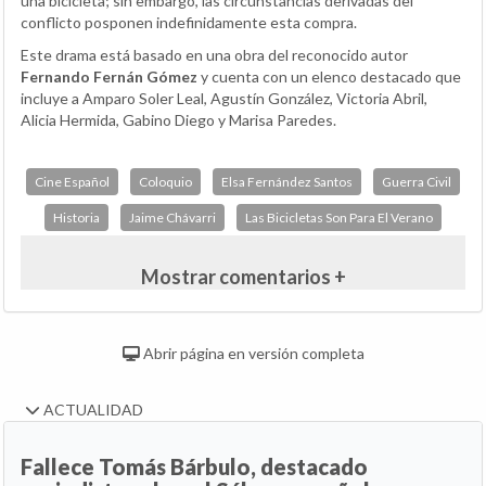
una bicicleta; sin embargo, las circunstancias derivadas del
conflicto posponen indefinidamente esta compra.
Este drama está basado en una obra del reconocido autor
Fernando Fernán Gómez
y cuenta con un elenco destacado que
incluye a Amparo Soler Leal, Agustín González, Victoria Abril,
Alicia Hermida, Gabino Diego y Marisa Paredes.
Cine Español
Coloquio
Elsa Fernández Santos
Guerra Civil
Historia
Jaime Chávarri
Las Bicicletas Son Para El Verano
Mostrar comentarios +
Abrir página en versión completa
ACTUALIDAD
Fallece Tomás Bárbulo, destacado