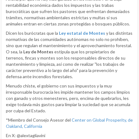
rentabilidad económica dados los impuestos y las trabas
burocráticas que sufren los pastores que enfrentan demasiados
trámites, normativas ambientales estrictas y multas si sus
animales entran en ciertas zonas protegidas o bosques públicos.
Dicen los burócratas que la
Ley estatal de Montes
y las distintas
normativas de las comunidades autónomas no solo no prohíben,
sino que regulan el mantenimiento y el aprovechamiento forestal.
O sea, la
Ley de Montes
estipula que los propietarios de
terrenos, fincas y montes son los responsables directos de su
mantenimiento y limpieza, así como de realizar "los trabajos de
carácter preventivo a lo largo del año" para la prevención y
defensa ante incendios forestales.
Menudo chiste, el gobierno con sus impuestos y la muy
irresponsable burocracia les impide mantener los campos limpios
con ganado y otros menesteres, pero, encima de quebrarlos, les
exige todavía más gastos para limpiar la suciedad que se acumula
por culpa del Estado.
*Miembro del Consejo Asesor del
Center on Global Prosperity, de
Oakland, California
En X: @alextagliavini