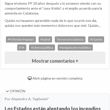
Sigue el mismo PP 20 años después y lo estamos viendo con su
comportamiento ante el “caso Koldo”, o el amplio acuerdo para la
amnistía en Catalunya.
Quizás no hayamos aprendido nada de lo que ocurrió ese día,
quizás nos queden más momentos dolorosos que vivir. Quizás…
PP (Partido Popular)
Madrid
Terrorismo islámico
Al Qaeda
ETA
Violencia política
Manipulación mediática
Mostrar comentarios +
Abrir página en versión completa
OPINIÓN
Por Alejandro A. Tagliavini*
Los Estados están alentando los incendios