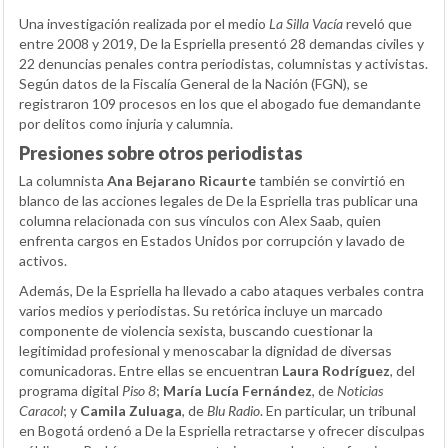
Una investigación realizada por el medio
La Silla Vacía
reveló que
entre 2008 y 2019, De la Espriella presentó 28 demandas civiles y
22 denuncias penales contra periodistas, columnistas y activistas.
Según datos de la Fiscalía General de la Nación (FGN), se
registraron 109 procesos en los que el abogado fue demandante
por delitos como injuria y calumnia.
Presiones sobre otros periodistas
La columnista
Ana Bejarano Ricaurte
también se convirtió en
blanco de las acciones legales de De la Espriella tras publicar una
columna relacionada con sus vínculos con Alex Saab, quien
enfrenta cargos en Estados Unidos por corrupción y lavado de
activos.
Además, De la Espriella ha llevado a cabo ataques verbales contra
varios medios y periodistas. Su retórica incluye un marcado
componente de violencia sexista, buscando cuestionar la
legitimidad profesional y menoscabar la dignidad de diversas
comunicadoras. Entre ellas se encuentran
Laura Rodríguez
, del
programa digital
Piso 8
;
María Lucía Fernández
, de
Noticias
Caracol
; y
Camila Zuluaga
, de
Blu Radio
. En particular, un tribunal
en Bogotá ordenó a De la Espriella retractarse y ofrecer disculpas