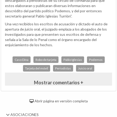
descargados a periodistas de su círculo de confianza para que
estos elaboraran y publicaran diversas informaciones en
descrédito del partido político Podemos, y del por entonces
secretario general Pablo Iglesias Turrión”.
Una vez recibidos los escritos de acusación y dictado el auto de
apertura de juicio oral, el juzgado emplaza a los abogados de los
investigados para que presenten sus escritos de defensa y
señala a la Sala de lo Penal como el órgano encargado del
enjuiciamiento de los hechos.
Caso Dina
Robo de tarjeta
Pablo Iglesias
Podemos
Tarjeta del móvil
Periodistas
Juicio oral
Mostrar comentarios +
Abrir página en versión completa
ASOCIACIONES