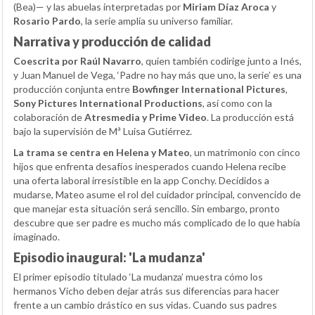
(Bea)— y las abuelas interpretadas por
Miriam Díaz Aroca
y
Rosario Pardo
, la serie amplía su universo familiar.
Narrativa y producción de calidad
Coescrita por Raúl Navarro
, quien también codirige junto a Inés,
y Juan Manuel de Vega, ‘Padre no hay más que uno, la serie’ es una
producción conjunta entre
Bowfinger International Pictures
,
Sony Pictures International Productions
, así como con la
colaboración de
Atresmedia y Prime Video
. La producción está
bajo la supervisión de Mª Luisa Gutiérrez.
La trama se centra en Helena y Mateo
, un matrimonio con cinco
hijos que enfrenta desafíos inesperados cuando Helena recibe
una oferta laboral irresistible en la app Conchy. Decididos a
mudarse, Mateo asume el rol del cuidador principal, convencido de
que manejar esta situación será sencillo. Sin embargo, pronto
descubre que ser padre es mucho más complicado de lo que había
imaginado.
Episodio inaugural: 'La mudanza'
El primer episodio titulado ‘La mudanza’ muestra cómo los
hermanos Vicho deben dejar atrás sus diferencias para hacer
frente a un cambio drástico en sus vidas. Cuando sus padres