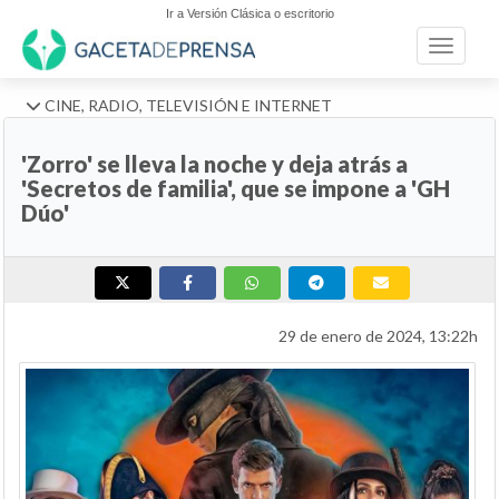
Ir a Versión Clásica o escritorio
Toggle n
CINE, RADIO, TELEVISIÓN E INTERNET
'Zorro' se lleva la noche y deja atrás a
'Secretos de familia', que se impone a 'GH
Dúo'
29 de enero de 2024, 13:22h