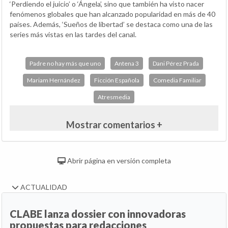
‘Perdiendo el juicio’ o ‘Ángela’, sino que también ha visto nacer
fenómenos globales que han alcanzado popularidad en más de 40
países. Además, ‘Sueños de libertad’ se destaca como una de las
series más vistas en las tardes del canal.
Padre no hay más que uno
Antena 3
Dani Pérez Prada
Mariam Hernández
Ficción Española
Comedia Familiar
Atresmedia
Mostrar comentarios +
Abrir página en versión completa
ACTUALIDAD
CLABE lanza dossier con innovadoras
propuestas para redacciones