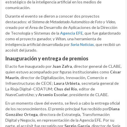
estratégico de la inteligencia artificial en los medios de
comunicación.
Durante el evento se dieron a conocer dos proyectos
destacados: el
Sistema de Metadatado Automático de Foto y Vídeo
,
creado por el Área de Desarrollo de Aplicaciones de la Dirección
de Tecnología y Sistemas de la
Agencia EFE
, que fue galardonado
como el proyecto ganador, y
Witan
, una herramienta de
inteligencia artificial desarrollada por
Soria Noticias
, que recibió un
accésit del jurado.
Inauguración y entrega de premios
El acto fue inaugurado por
Juan Zafra
, director general de CLABE,
quien estuvo acompañado por figuras institucionales como
César
Maurín
, director de Digitalización, Innovación, Comercio e
Infraestructuras de CEOE;
Laura Urbieta
, secretaria general de
La Rioja Digital–CIDATUM;
Chus del Río
, editor de
NueveCuatroUno
; y
Arsenio Escolar
, presidente de CLABE.
En un momento clave del evento, se llevó a cabo la entrega oficial
de los reconocimientos. El premio principal fue recibido por
Diana
González Ortega
, directora de Estrategia, Transformación
Digital y Negocio, en representación de la Agencia EFE. Por su
parte, el accésit fue recogido por
Sergio García
, director de
Soria