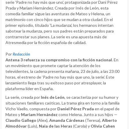
serie 'Padre no hay más que uno', protagonizada por Dani Pérez
Prada y Mariam Hernández. Creada por Inés de León, esta
comedia familiar sigue las aventuras de Mateo y Helena, un
matrimonio con cinco hijos que se mudan a otra ciudad. En el
primer episodio, titulado 'La mudanza', los hermanos intentan
sabotear la mudanza, pero sus padres están preparados para
contrarrestar sus planes. La serie es una apuesta más de
Atresmedia por la ficción española de calidad.
Por
Redacción
Antena 3 refuerza su compromiso con la ficción nacional
. En
un movimiento que promete captar la atención de los
televidentes, la cadena presenta mañana, 23 de julio, a las 23:00
horas, el estreno de ‘Padre no hay más que uno, la serie’. Este
lanzamiento llega tras su exitoso paso por atresplayer, la
plataforma líder en España.
La serie, creada por
Inés de León
, se caracteriza por su humor y
situaciones familiares caóticas. La trama gira en torno a la familia
Vicho Vaello, compuesta por
Daniel Pérez Prada
en el papel de
Mateo y
Mariam Hernández
como Helena. Junto a sus hijos —
Claudio Gallego
(Alex),
Amanda Cárdenas
(Teresa),
Alberto
Almodóvar
(Luis),
Naia de las Heras
(Carola) y
Olivia Cahen