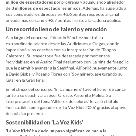
millón de espectadores
por programa y acumulando alrededor
de
3 millones de espectadores únicos
. Además, ha superado a
sus competidores directos en +3,6 puntos respecto al canal
privado más cercano y +2,7 puntos frente a la cadena pública.
Un recorrido lleno de talento y emoción
A lo largo del concurso, Eduardo Sánchez mostró su
extraordinario talento desde las Audiciones a Ciegas, donde
impresionó a los coaches con su interpretación de ‘Tangos
Caleteros’. Su trayectoria fue destacada por momentos
inolvidables; en el Asalto Final deslumbró con ‘La niña de fuego’, lo
que le permitió avanzar a la Semifinal. Allí brilló nuevamente junto
a David Bisbal y Rosario Flores con ‘Soy minero’, asegurando su
lugar en la Gran Final.
En el clímax del concurso, ‘El Campanero’ tuvo el honor de cantar
junto a su coach y al asesor Orozco, Antoñito Molina. Su
interpretación del tema ‘Alfileres de colores’ le valió el título
indiscutible como ganador de ‘La Voz Kids 2026’ gracias al apoyo
del público presente.
Sostenibilidad en 'La Voz Kids'
'La Voz Kids' ha dado un paso significativo hacia la