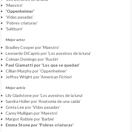
'Maestro'
'Oppenheimer'
'Vidas pasadas'
'Pobres criaturas'
'Saltburn'
Mejor actor
Bradley Cooper por 'Maestro'
Leonardo DiCaprio por 'Los asesinos de la luna'
Colman Domingo por 'Rustin'
Paul Giamatti por 'Los que se quedan'
Cillian Murphy por 'Oppenheimer'
Jeffrey Wright por 'American Fiction'
Mejor actriz
Lily Gladstone por 'Los asesinos de la luna'
Sandra Hüller por 'Anatomía de una caída'
Greta Lee por 'Vidas pasadas'
Carey Mulligan por 'Maestro'
Margot Robbie por 'Barbie'
Emma Stone por 'Pobres criaturas'