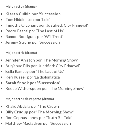
Mejor actor (drama)
Kieran Culkin por 'Succession'
Tom Hiddleston por 'Loki'
Timothy Olyphant por 'Justified: City Primeval'
Pedro Pascal por 'The Last of Us'
Ramon Rodriguez por 'Will Trent'
Jeremy Strong por 'Succession'
Mejor actriz (drama)
Jennifer Aniston por 'The Morning Show'
Aunjanue Ellis por 'Justified: City Primeval'
Bella Ramsey por 'The Last of Us'
Keri Russell por 'La diplomática'
Sarah Snook por 'Succession'
Reese Witherspoon por 'The Morning Show'
Mejor actor de reparto (drama)
Khalid Abdalla por 'The Crown'
Billy Crudup por 'The Morning Show'
Ron Cephas Jones por 'Truth Be Told'
Matthew Macfadyen por 'Succession'