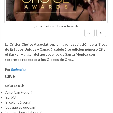
(Foto: Critics Choice Awards)
A+
a-
La Critics Choice Association, la mayor asociación de críticos
de Estados Unidos y Canadá, celebró su edición número 29 en
el Barker Hangar del aeropuerto de Santa Monica con
sorpresas respecto a los Globos de Oro...
Por
Redacción
CINE
Mejor película
'American Fiction'
'Barbie'
'El color púrpura'
'Los que se quedan'
'Los asesinos de la luna'