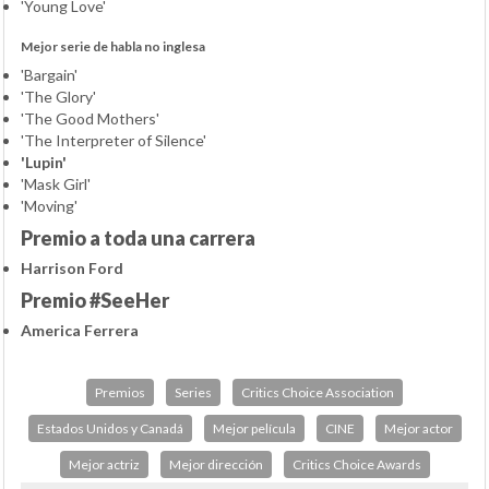
'Young Love'
Mejor serie de habla no inglesa
'Bargain'
'The Glory'
'The Good Mothers'
'The Interpreter of Silence'
'Lupin'
'Mask Girl'
'Moving'
Premio a toda una carrera
Harrison Ford
Premio #SeeHer
America Ferrera
Premios
Series
Critics Choice Association
Estados Unidos y Canadá
Mejor película
CINE
Mejor actor
Mejor actriz
Mejor dirección
Critics Choice Awards