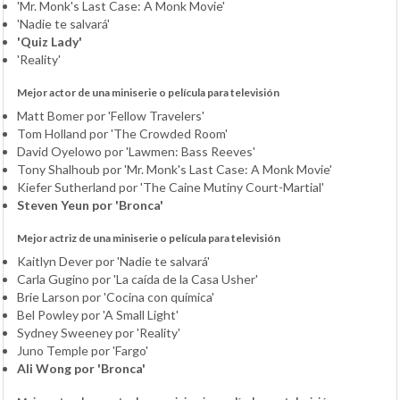
'Mr. Monk's Last Case: A Monk Movie'
'Nadie te salvará'
'Quiz Lady'
'Reality'
Mejor actor de una miniserie o película para televisión
Matt Bomer por 'Fellow Travelers'
Tom Holland por 'The Crowded Room'
David Oyelowo por 'Lawmen: Bass Reeves'
Tony Shalhoub por 'Mr. Monk's Last Case: A Monk Movie'
Kiefer Sutherland por 'The Caine Mutiny Court-Martial'
Steven Yeun por 'Bronca'
Mejor actriz de una miniserie o película para televisión
Kaitlyn Dever por 'Nadie te salvará'
Carla Gugino por 'La caída de la Casa Usher'
Brie Larson por 'Cocina con química'
Bel Powley por 'A Small Light'
Sydney Sweeney por 'Reality'
Juno Temple por 'Fargo'
Ali Wong por 'Bronca'