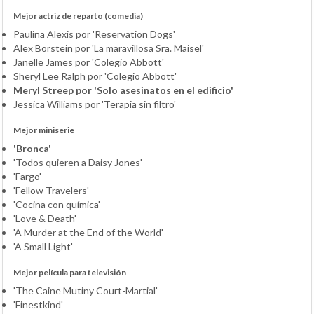
Mejor actriz de reparto (comedia)
Paulina Alexis por 'Reservation Dogs'
Alex Borstein por 'La maravillosa Sra. Maisel'
Janelle James por 'Colegio Abbott'
Sheryl Lee Ralph por 'Colegio Abbott'
Meryl Streep por 'Solo asesinatos en el edificio'
Jessica Williams por 'Terapia sin filtro'
Mejor miniserie
'Bronca'
'Todos quieren a Daisy Jones'
'Fargo'
'Fellow Travelers'
'Cocina con química'
'Love & Death'
'A Murder at the End of the World'
'A Small Light'
Mejor película para televisión
'The Caine Mutiny Court-Martial'
'Finestkind'