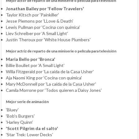
Mejor actor de reparto de una miniserie o película para televisión
Jonathan Bailey por 'Fellow Travelers'
Taylor Kitsch por 'Painkiller'
Jesse Plemons por 'LLove & Death'
Lewis Pullman por 'Cocina con química'
Liev Schreiber por 'A Small Light'
Justin Theroux por 'White House Plumbers'
Mejor actriz de reparto de una miniserie o película para televisión
Maria Bello por 'Bronca'
Billie Boullet por 'A Small Light'
Willa Fitzgerald por 'La caída de la Casa Usher'
Aja Naomi King por 'Cocina con química'
Mary McDonnell por 'La caída de la Casa Usher'
Camila Morrone por 'Todos quieren a Daisy Jones'
Mejor serie de animación
'Bluey'
'Bob's Burgers'
'Harley Quinn'
'Scott Pilgrim da el salto'
'Star Trek: Lower Decks'