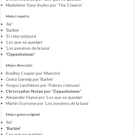
Madeleine Yuna Voyles por 'The Creator'
Mejor reparto
'Air'
'Barbie'
'El color púrpura'
'Los que se quedan'
'Los asesinos de la luna'
'Oppenheimer'
Mejor dirección
Bradley Cooper por 'Maestro'
Greta Gerwig por 'Barbie'
Yorgos Lanthimos por 'Pobres criaturas'
Christopher Nolan por 'Oppenheimer'
Alexander Payne por 'Los que se quedan'
Martin Scorsese por 'Los asesinos de la luna'
Mejor guion original
'Air'
'Barbie'
'Los que se quedan'