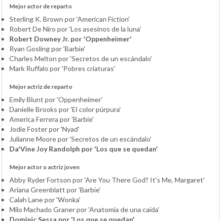
Mejor actor de reparto
Sterling K. Brown por 'American Fiction'
Robert De Niro por 'Los asesinos de la luna'
Robert Downey Jr. por 'Oppenheimer'
Ryan Gosling por 'Barbie'
Charles Melton por 'Secretos de un escándalo'
Mark Ruffalo por 'Pobres criaturas'
Mejor actriz de reparto
Emily Blunt por 'Oppenheimer'
Danielle Brooks por 'El color púrpura'
America Ferrera por 'Barbie'
Jodie Foster por 'Nyad'
Julianne Moore por 'Secretos de un escándalo'
Da'Vine Joy Randolph por 'Los que se quedan'
Mejor actor o actriz joven
Abby Ryder Fortson por 'Are You There God? It's Me, Margaret'
Ariana Greenblatt por 'Barbie'
Calah Lane por 'Wonka'
Milo Machado Graner por 'Anatomía de una caída'
Dominic Sessa por 'Los que se quedan'