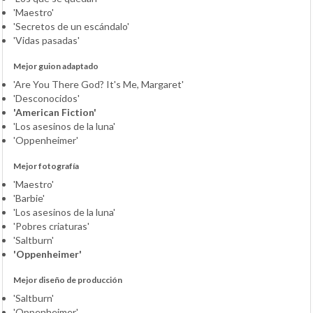
'Maestro'
'Secretos de un escándalo'
'Vidas pasadas'
Mejor guion adaptado
'Are You There God? It's Me, Margaret'
'Desconocidos'
'American Fiction'
'Los asesinos de la luna'
'Oppenheimer'
Mejor fotografía
'Maestro'
'Barbie'
'Los asesinos de la luna'
'Pobres criaturas'
'Saltburn'
'Oppenheimer'
Mejor diseño de producción
'Saltburn'
'Oppenheimer'