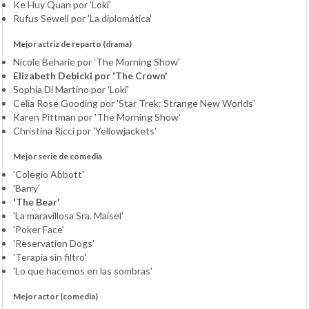
Ke Huy Quan por 'Loki'
Rufus Sewell por 'La diplomática'
Mejor actriz de reparto (drama)
Nicole Beharie por 'The Morning Show'
Elizabeth Debicki por 'The Crown'
Sophia Di Martino por 'Loki'
Celia Rose Gooding por 'Star Trek: Strange New Worlds'
Karen Pittman por 'The Morning Show'
Christina Ricci por 'Yellowjackets'
Mejor serie de comedia
'Colegio Abbott'
'Barry'
'The Bear'
'La maravillosa Sra. Maisel'
'Poker Face'
'Reservation Dogs'
'Terapia sin filtro'
'Lo que hacemos en las sombras'
Mejor actor (comedia)