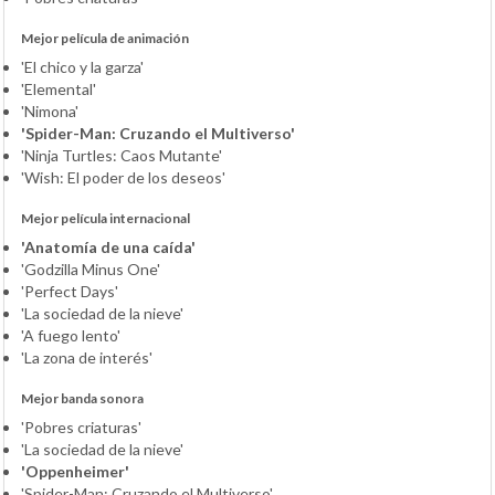
Mejor película de animación
'El chico y la garza'
'Elemental'
'Nimona'
'Spider-Man: Cruzando el Multiverso'
'Ninja Turtles: Caos Mutante'
'Wish: El poder de los deseos'
Mejor película internacional
'Anatomía de una caída'
'Godzilla Minus One'
'Perfect Days'
'La sociedad de la nieve'
'A fuego lento'
'La zona de interés'
Mejor banda sonora
'Pobres criaturas'
'La sociedad de la nieve'
'Oppenheimer'
'Spider-Man: Cruzando el Multiverso'