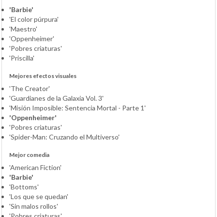
'Barbie'
'El color púrpura'
'Maestro'
'Oppenheimer'
'Pobres criaturas'
'Priscilla'
Mejores efectos visuales
'The Creator'
'Guardianes de la Galaxia Vol. 3'
'Misión Imposible: Sentencia Mortal - Parte 1'
'Oppenheimer'
'Pobres criaturas'
'Spider-Man: Cruzando el Multiverso'
Mejor comedia
'American Fiction'
'Barbie'
'Bottoms'
'Los que se quedan'
'Sin malos rollos'
'Pobres criaturas'