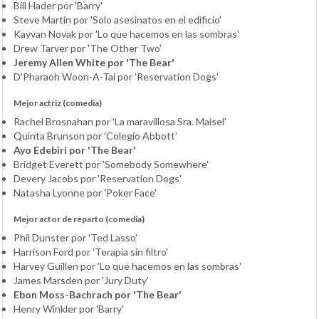
Bill Hader por 'Barry'
Steve Martin por 'Solo asesinatos en el edificio'
Kayvan Novak por 'Lo que hacemos en las sombras'
Drew Tarver por 'The Other Two'
Jeremy Allen White por 'The Bear'
D'Pharaoh Woon-A-Tai por 'Reservation Dogs'
Mejor actriz (comedia)
Rachel Brosnahan por 'La maravillosa Sra. Maisel'
Quinta Brunson por 'Colegio Abbott'
Ayo Edebiri por 'The Bear'
Bridget Everett por 'Somebody Somewhere'
Devery Jacobs por 'Reservation Dogs'
Natasha Lyonne por 'Poker Face'
Mejor actor de reparto (comedia)
Phil Dunster por 'Ted Lasso'
Harrison Ford por 'Terapia sin filtro'
Harvey Guillen por 'Lo que hacemos en las sombras'
James Marsden por 'Jury Duty'
Ebon Moss-Bachrach por 'The Bear'
Henry Winkler por 'Barry'