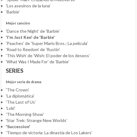
'Los asesinos de la luna'
'Barbie'
Mejor canción
'Dance the Night' de 'Barbie'
'I'm Just Ken' de 'Barbie'
'Peaches' de 'Super Mario Bros.: La película'
'Road to Reedom' de 'Rustin'
'This Wish' de 'Wish: El poder de los deseos'
'What Was I Made For' de 'Barbie'
SERIES
Mejor serie de drama
'The Crown'
'La diplomática'
'The Last of Us'
'Loki'
'The Morning Show'
'Star Trek: Strange New Worlds'
'Succession'
'Tiempo de victoria: La dinastía de Los Lakers'