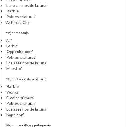
'Los asesinos de la luna'
'Barbie'
'Pobres criaturas'
'Asteroid City
Mejor montaje
'Air'
'Barbie'
'Oppenheimer'
'Pobres criaturas'
'Los asesinos de la luna'
'Maestro'
Mejor diseño de vestuario
'Barbie'
'Wonka'
'El color púrpura'
'Pobres criaturas'
'Los asesinos de la luna'
'Napoleón'
Mejor maquillaje y peluquería