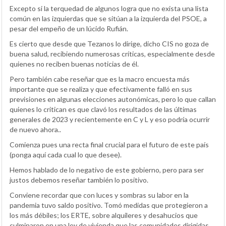
Excepto si la terquedad de algunos logra que no exista una lista
común en las izquierdas que se sitúan a la izquierda del PSOE, a
pesar del empeño de un lúcido Rufián.
Es cierto que desde que Tezanos lo dirige, dicho CIS no goza de
buena salud, recibiendo numerosas críticas, especialmente desde
quienes no reciben buenas noticias de él.
Pero también cabe reseñar que es la macro encuesta más
importante que se realiza y que efectivamente falló en sus
previsiones en algunas elecciones autonómicas, pero lo que callan
quienes lo critican es que clavó los resultados de las últimas
generales de 2023 y recientemente en C y L y eso podría ocurrir
de nuevo ahora..
Comienza pues una recta final crucial para el futuro de este país
(ponga aquí cada cual lo que desee).
Hemos hablado de lo negativo de este gobierno, pero para ser
justos debemos reseñar también lo positivo.
Conviene recordar que con luces y sombras su labor en la
pandemia tuvo saldo positivo. Tomó medidas que protegieron a
los más débiles; los ERTE, sobre alquileres y desahucios que
culminaron en una ley de vivienda que las comunidades dirigidas