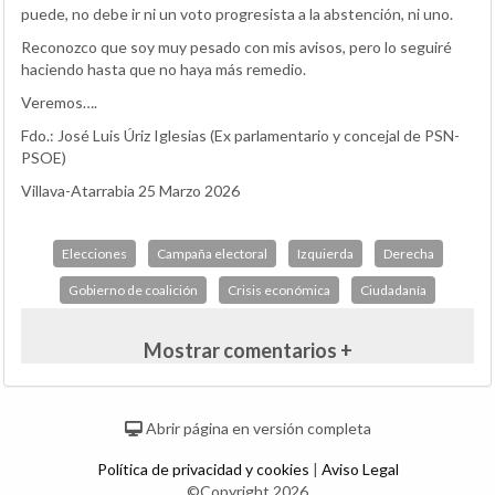
puede, no debe ir ni un voto progresista a la abstención, ni uno.
Reconozco que soy muy pesado con mis avisos, pero lo seguiré
haciendo hasta que no haya más remedio.
Veremos….
Fdo.: José Luis Úriz Iglesias (Ex parlamentario y concejal de PSN-
PSOE)
Villava-Atarrabia 25 Marzo 2026
Elecciones
Campaña electoral
Izquierda
Derecha
Gobierno de coalición
Crisis económica
Ciudadanía
Mostrar comentarios +
Abrir página en versión completa
Política de privacidad y cookies
|
Aviso Legal
©Copyright 2026