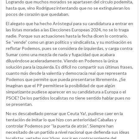
Logrando que muchos morados se apartasen del circulo podemita,
hasta que, vino Rodríguez intentando que no se extinguieran los
pocos de corazón que quedaban.
El alegato que ha hecho Aróstegui para su candidatura a entrar en
las listas moradas a las Elecciones Europeas 2024, no se lo traga
nadie. Porque sus actuaciones hasta la fecha dicen lo contrario.
Se “vende” como un gran político y sindicalista, y su motivación es
reflotar Podemos, pues se considera de izquierdas, y carga contra
Sumar como una mezcla de nada y fugacidad que acabara
diluyéndose aceleradamente. Viendo en Podemos la única
solución para la izquierda. Es difícil no compartir sus últimas frases,
cuanto más desde la valentía y democracia real que representa
Podemos que permite que pueda presentarse libremente. ¿Se
imaginan que el PP permitiese la posibilidad de que algún
simpatizante pudiese aparecer en su candidatura a Europa o el
PSOE? De los partidos localistas no tiene sentido hablar pues no
se presentan.
No es descabellado pensar que Ceuta Ya!, pudiese caer en la
tentación de imitar lo que hizo con anterioridad Caballas y
controlar Podemos por “la puerta de atrás”. Siempre han
necesitado de un partido a nivel nacional que defienda sus ideas
localistas, vetadas por Vivas, por ir en contracorriente del