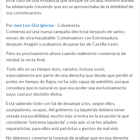
este caso de una Andalucía que aunque ya tocaba, Moreno Bonilla
ha adelantado creyendo que así se aprovechaba de la debilidad de
sus contrincantes.
Por
José Luis Úriz Iglesias
- Columnista
Comienza así una nueva campaña electoral después de varios
meses de otra inacabable. Comenzamos con Extremadura,
después Aragón y acabamos de pasar las de Castilla-León.
Pero es precisamente ahora cuando realmente comienza la de
verdad, la recta final.
Todo ello en un tiempo duro, cansino, incluso sucio,
especialmente por parte de una derecha que desde que perdió el
poder, en tiempo de Rajoy, no ha sido capaz de admitirlo, porque
considera que lo natural es que ese poder sea exclusivamente
suyo, casi por decisión divina.
Está valiendo todo con tal de desalojar a los, según ellos,
usurpadores, ocupas, del gobierno. La izquierda debiera tener
vetada esa posibilidad, mucho más si entra en la ecuación la que
consideran "extrema izquierda” y más aún si se les añaden
separatistas, para ellos anti patriotas y gentes de mal vivir.
No debemos cometer la torpeza de analizar que en esa derecha