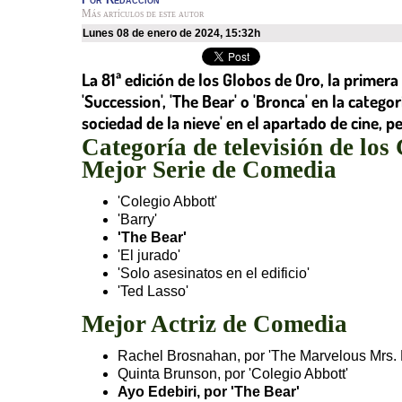
Más artículos de este autor
lunes 08 de enero de 2024
,
15:32h
La 81ª edición de los Globos de Oro, la prime
'Succession', 'The Bear' o 'Bronca' en la catego
sociedad de la nieve' en el apartado de cine, pe
Categoría de televisión de lo
Mejor Serie de Comedia
'Colegio Abbott'
'Barry'
'The Bear'
'El jurado'
'Solo asesinatos en el edificio'
'Ted Lasso'
Mejor Actriz de Comedia
Rachel Brosnahan, por 'The Marvelous Mrs. 
Quinta Brunson, por 'Colegio Abbott'
Ayo Edebiri, por 'The Bear'