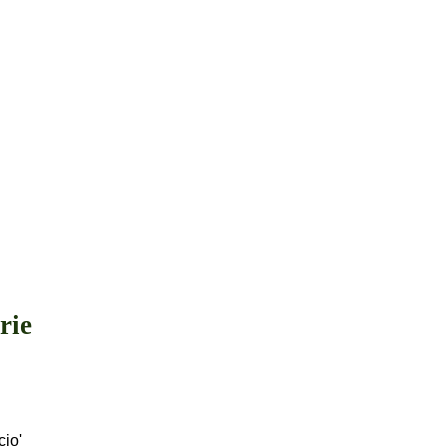
rie
cio'