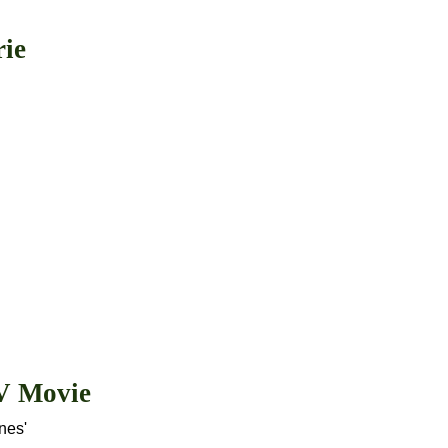
rie
TV Movie
nes'