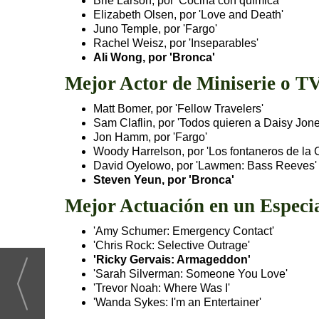
Brie Larson, por 'Cocina con química'
Elizabeth Olsen, por 'Love and Death'
Juno Temple, por 'Fargo'
Rachel Weisz, por 'Inseparables'
Ali Wong, por 'Bronca'
Mejor Actor de Miniserie o T
Matt Bomer, por 'Fellow Travelers'
Sam Claflin, por 'Todos quieren a Daisy Jone
Jon Hamm, por 'Fargo'
Woody Harrelson, por 'Los fontaneros de la 
David Oyelowo, por 'Lawmen: Bass Reeves'
Steven Yeun, por 'Bronca'
Mejor Actuación en un Especia
'Amy Schumer: Emergency Contact'
'Chris Rock: Selective Outrage'
'Ricky Gervais: Armageddon'
'Sarah Silverman: Someone You Love'
'Trevor Noah: Where Was I'
'Wanda Sykes: I'm an Entertainer'