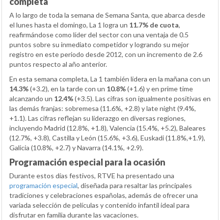
completa
A lo largo de toda la semana de Semana Santa, que abarca desde
el lunes hasta el domingo, La 1 logra un
11.7% de cuota
,
reafirmándose como líder del sector con una ventaja de 0.5
puntos sobre su inmediato competidor y logrando su mejor
registro en este periodo desde 2012, con un incremento de 2.6
puntos respecto al año anterior.
En esta semana completa, La 1 también lidera en la mañana con un
14.3%
(+3.2), en la tarde con un
10.8%
(+1.6) y en prime time
alcanzando un
12.4%
(+3.5). Las cifras son igualmente positivas en
las demás franjas: sobremesa (11.6%, +2.8) y late night (9.4%,
+1.1). Las cifras reflejan su liderazgo en diversas regiones,
incluyendo Madrid (12.8%, +1.8), Valencia (15.4%, +5.2), Baleares
(12.7%, +3.8), Castilla y León (15.6%, +3.6), Euskadi (11.8%,+1.9),
Galicia (10.8%, +2.7) y Navarra (14.1%, +2.9).
Programación especial para la ocasión
Durante estos días festivos, RTVE ha presentado una
programación especial
, diseñada para resaltar las principales
tradiciones y celebraciones españolas, además de ofrecer una
variada selección de películas y contenido infantil ideal para
disfrutar en familia durante las vacaciones.