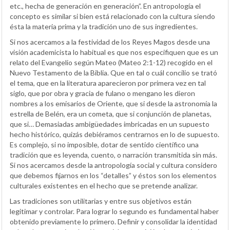
etc., hecha de generación en generación”. En antropología el
concepto es similar si bien está relacionado con la cultura siendo
ésta la materia prima y la tradición uno de sus ingredientes.
Si nos acercamos a la festividad de los Reyes Magos desde una
visión academicista lo habitual es que nos especifiquen que es un
relato del Evangelio según Mateo (Mateo 2:1-12) recogido en el
Nuevo Testamento de la Biblia. Que en tal o cuál concilio se trató
el tema, que en la literatura aparecieron por primera vez en tal
siglo, que por obra y gracia de fulano o mengano les dieron
nombres a los emisarios de Oriente, que si desde la astronomía la
estrella de Belén, era un cometa, que si conjunción de planetas,
que si… Demasiadas ambigüedades imbricadas en un supuesto
hecho histórico, quizás debiéramos centrarnos en lo de supuesto.
Es complejo, si no imposible, dotar de sentido científico una
tradición que es leyenda, cuento, o narración transmitida sin más.
Si nos acercamos desde la antropología social y cultura considero
que debemos fijarnos en los “detalles” y éstos son los elementos
culturales existentes en el hecho que se pretende analizar.
Las tradiciones son utilitarias y entre sus objetivos están
legitimar y controlar. Para lograr lo segundo es fundamental haber
obtenido previamente lo primero. Definir y consolidar la identidad