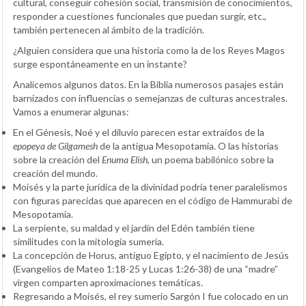
cultural, conseguir cohesión social, transmisión de conocimientos,
responder a cuestiones funcionales que puedan surgir, etc.,
también pertenecen al ámbito de la tradición.
¿Alguien considera que una historia como la de los Reyes Magos
surge espontáneamente en un instante?
Analicemos algunos datos. En la Biblia numerosos pasajes están
barnizados con influencias o semejanzas de culturas ancestrales.
Vamos a enumerar algunas:
En el Génesis, Noé y el diluvio parecen estar extraídos de la
epopeya de
Gilgamesh
de la antigua Mesopotamia. O las historias
sobre la creación del
Enuma Elish
, un poema babilónico sobre la
creación del mundo.
Moisés y la parte jurídica de la divinidad podría tener paralelismos
con figuras parecidas que aparecen en el código de Hammurabi de
Mesopotamia.
La serpiente, su maldad y el jardín del Edén también tiene
similitudes con la mitología sumeria.
La concepción de Horus, antiguo Egipto, y el nacimiento de Jesús
(Evangelios de Mateo 1:18-25 y Lucas 1:26-38) de una “madre”
virgen comparten aproximaciones temáticas.
Regresando a Moisés, el rey sumerio Sargón I fue colocado en un