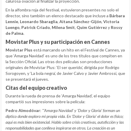
calurosa ovación al finalizar la proyección.
En la alfombra roja del festival, estuvieron presentes no solo el
director, sino también un elenco destacado que incluye a
Bárbara
Lennie
,
Leonardo Sbaraglia
,
Aitana Sánchez-Gijón
,
Victoria
Luengo
,
Patrick Criado
,
Milena Smit
,
Quim Gutiérrez
y
Rossy
de Palma
.
Movistar Plus y su participación en Cannes
Movistar Plus
está marcando un hito en el Festival de Cannes, ya
que ‘Amarga Navidad’ es uno de los tres títulos que compiten en
la Sección Oficial. Las otras dos películas son producciones
originales de Movistar Plus: ‘El ser querido’, dirigida por Rodrigo
Sorogoyen, y ‘La bola negra’, de Javier Calvo y Javier Ambrossi, que
se presentará el jueves.
Citas del equipo creativo
Durante la rueda de prensa de ‘Amarga Navidad’, el equipo
compartió sus impresiones sobre la película:
Pedro Almodóvar
:
"‘Amarga Navidad’ y ‘Dolor y Gloria’ forman un
díptico donde exploro mi propia vida. En ‘Dolor y Gloria’ el dolor es físico;
aquí es más bien existencial. Hablo sobre crisis creativas, autoficción y las
responsabilidades que conlleva inspirarse en otros. La creación es un