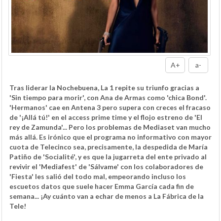
A+
a-
Tras liderar la Nochebuena, La 1 repite su triunfo gracias a
'Sin tiempo para morir', con Ana de Armas como 'chica Bond'.
'Hermanos' cae en Antena 3 pero supera con creces el fracaso
de '¡Allá tú!' en el access prime time y el flojo estreno de 'El
rey de Zamunda'... Pero los problemas de Mediaset van mucho
más allá. Es irónico que el programa no informativo con mayor
cuota de Telecinco sea, precisamente, la despedida de María
Patiño de 'Socialité', y es que la jugarreta del ente privado al
revivir el 'Mediafest' de 'Sálvame' con los colaboradores de
'Fiesta' les salió del todo mal, empeorando incluso los
escuetos datos que suele hacer Emma García cada fin de
semana... ¡Ay cuánto van a echar de menos a La Fábrica de la
Tele!