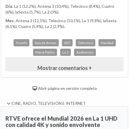
Día:
La 1 (12,2%), Antena 3 (10,4%), Telecinco (8,4%), Cuatro
(6%), laSexta (5,7%), La 2 (3%).
Mes:
Antena 3 (12,5%), Telecinco (10,1%), La 1 (9,8%), laSexta
(6,1%), Cuatro (5,4%), La 2 (2,9%).
Triunfo
Ana de Armas
007
Telecinco
Navidad
María Patiño
La 1
Audiencias
Mostrar comentarios +
Abrir página en versión completa
CINE, RADIO, TELEVISIÓN E INTERNET
RTVE ofrece el Mundial 2026 en La 1 UHD
con calidad 4K y sonido envolvente