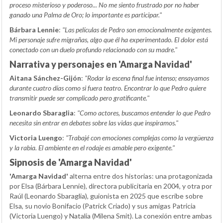
proceso misterioso y poderoso... No me siento frustrado por no haber
ganado una Palma de Oro; lo importante es participar."
Bárbara Lennie
:
"Las películas de Pedro son emocionalmente exigentes.
Mi personaje sufre migrañas, algo que él ha experimentado. El dolor está
conectado con un duelo profundo relacionado con su madre."
Narrativa y personajes en 'Amarga Navidad'
Aitana Sánchez-Gijón
:
"Rodar la escena final fue intenso; ensayamos
durante cuatro días como si fuera teatro. Encontrar lo que Pedro quiere
transmitir puede ser complicado pero gratificante."
Leonardo Sbaraglia
:
"Como actores, buscamos entender lo que Pedro
necesita sin entrar en debates sobre las vidas que inspiramos."
Victoria Luengo
:
"Trabajé con emociones complejas como la vergüenza
y la rabia. El ambiente en el rodaje es amable pero exigente."
Sipnosis de 'Amarga Navidad'
'Amarga Navidad'
alterna entre dos historias: una protagonizada
por Elsa (Bárbara Lennie), directora publicitaria en 2004, y otra por
Raúl (Leonardo Sbaraglia), guionista en 2025 que escribe sobre
Elsa, su novio Bonifacio (Patrick Criado) y sus amigas Patricia
(Victoria Luengo) y Natalia (Milena Smit). La conexión entre ambas