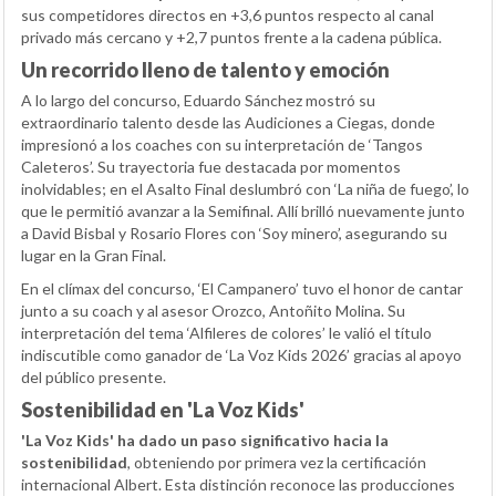
sus competidores directos en +3,6 puntos respecto al canal
privado más cercano y +2,7 puntos frente a la cadena pública.
Un recorrido lleno de talento y emoción
A lo largo del concurso, Eduardo Sánchez mostró su
extraordinario talento desde las Audiciones a Ciegas, donde
impresionó a los coaches con su interpretación de ‘Tangos
Caleteros’. Su trayectoria fue destacada por momentos
inolvidables; en el Asalto Final deslumbró con ‘La niña de fuego’, lo
que le permitió avanzar a la Semifinal. Allí brilló nuevamente junto
a David Bisbal y Rosario Flores con ‘Soy minero’, asegurando su
lugar en la Gran Final.
En el clímax del concurso, ‘El Campanero’ tuvo el honor de cantar
junto a su coach y al asesor Orozco, Antoñito Molina. Su
interpretación del tema ‘Alfileres de colores’ le valió el título
indiscutible como ganador de ‘La Voz Kids 2026’ gracias al apoyo
del público presente.
Sostenibilidad en 'La Voz Kids'
'La Voz Kids' ha dado un paso significativo hacia la
sostenibilidad
, obteniendo por primera vez la certificación
internacional Albert. Esta distinción reconoce las producciones