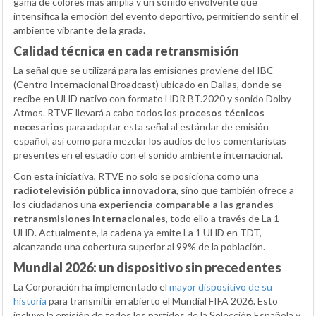
gama de colores más amplia y un sonido envolvente que
intensifica la emoción del evento deportivo, permitiendo sentir el
ambiente vibrante de la grada.
Calidad técnica en cada retransmisión
La señal que se utilizará para las emisiones proviene del IBC
(Centro Internacional Broadcast) ubicado en Dallas, donde se
recibe en UHD nativo con formato HDR BT.2020 y sonido Dolby
Atmos. RTVE llevará a cabo todos los
procesos técnicos
necesarios
para adaptar esta señal al estándar de emisión
español, así como para mezclar los audios de los comentaristas
presentes en el estadio con el sonido ambiente internacional.
Con esta iniciativa, RTVE no solo se posiciona como una
radiotelevisión pública innovadora
, sino que también ofrece a
los ciudadanos una
experiencia comparable a las grandes
retransmisiones internacionales
, todo ello a través de La 1
UHD. Actualmente, la cadena ya emite La 1 UHD en TDT,
alcanzando una cobertura superior al 99% de la población.
Mundial 2026: un dispositivo sin precedentes
La Corporación ha implementado el
mayor dispositivo de su
historia
para transmitir en abierto el Mundial FIFA 2026. Esto
incluye la emisión de todos los partidos de la Selección Española y