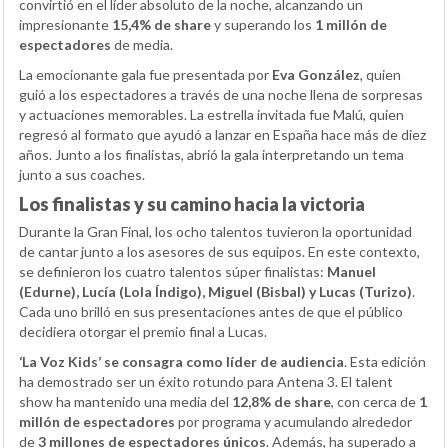
convirtió en el líder absoluto de la noche, alcanzando un
impresionante
15,4% de share
y superando los
1 millón de
espectadores
de media.
La emocionante gala fue presentada por
Eva González
, quien
guió a los espectadores a través de una noche llena de sorpresas
y actuaciones memorables. La estrella invitada fue Malú, quien
regresó al formato que ayudó a lanzar en España hace más de diez
años. Junto a los finalistas, abrió la gala interpretando un tema
junto a sus coaches.
Los finalistas y su camino hacia la victoria
Durante la Gran Final, los ocho talentos tuvieron la oportunidad
de cantar junto a los asesores de sus equipos. En este contexto,
se definieron los cuatro talentos súper finalistas:
Manuel
(Edurne), Lucía (Lola Índigo), Miguel (Bisbal) y Lucas (Turizo)
.
Cada uno brilló en sus presentaciones antes de que el público
decidiera otorgar el premio final a Lucas.
‘La Voz Kids’ se consagra como líder de audiencia
. Esta edición
ha demostrado ser un éxito rotundo para Antena 3. El talent
show ha mantenido una media del
12,8% de share
, con cerca de
1
millón de espectadores
por programa y acumulando alrededor
de
3 millones de espectadores únicos
. Además, ha superado a