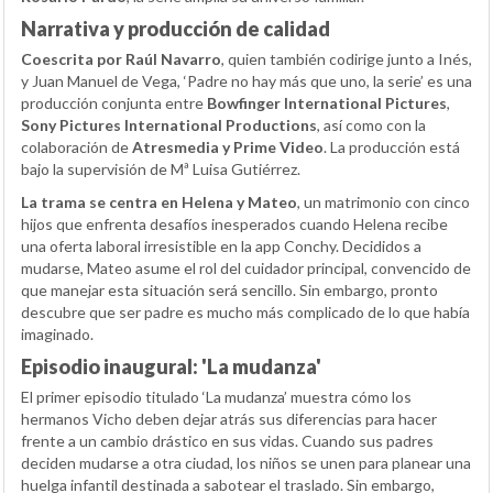
Narrativa y producción de calidad
Coescrita por Raúl Navarro
, quien también codirige junto a Inés,
y Juan Manuel de Vega, ‘Padre no hay más que uno, la serie’ es una
producción conjunta entre
Bowfinger International Pictures
,
Sony Pictures International Productions
, así como con la
colaboración de
Atresmedia y Prime Video
. La producción está
bajo la supervisión de Mª Luisa Gutiérrez.
La trama se centra en Helena y Mateo
, un matrimonio con cinco
hijos que enfrenta desafíos inesperados cuando Helena recibe
una oferta laboral irresistible en la app Conchy. Decididos a
mudarse, Mateo asume el rol del cuidador principal, convencido de
que manejar esta situación será sencillo. Sin embargo, pronto
descubre que ser padre es mucho más complicado de lo que había
imaginado.
Episodio inaugural: 'La mudanza'
El primer episodio titulado ‘La mudanza’ muestra cómo los
hermanos Vicho deben dejar atrás sus diferencias para hacer
frente a un cambio drástico en sus vidas. Cuando sus padres
deciden mudarse a otra ciudad, los niños se unen para planear una
huelga infantil destinada a sabotear el traslado. Sin embargo,