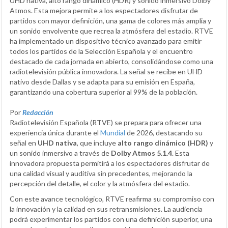
UHD nativa, alto rango dinámico (HDR) y sonido inmersivo Dolby
Atmos. Esta mejora permite a los espectadores disfrutar de
partidos con mayor definición, una gama de colores más amplia y
un sonido envolvente que recrea la atmósfera del estadio. RTVE
ha implementado un dispositivo técnico avanzado para emitir
todos los partidos de la Selección Española y el encuentro
destacado de cada jornada en abierto, consolidándose como una
radiotelevisión pública innovadora. La señal se recibe en UHD
nativo desde Dallas y se adapta para su emisión en España,
garantizando una cobertura superior al 99% de la población.
Por
Redacción
Radiotelevisión Española (RTVE) se prepara para ofrecer una
experiencia única durante el
Mundial
de 2026, destacando su
señal en
UHD nativa
, que incluye
alto rango dinámico (HDR)
y
un sonido inmersivo a través de
Dolby Atmos 5.1.4
. Esta
innovadora propuesta permitirá a los espectadores disfrutar de
una calidad visual y auditiva sin precedentes, mejorando la
percepción del detalle, el color y la atmósfera del estadio.
Con este avance tecnológico, RTVE reafirma su compromiso con
la innovación y la calidad en sus retransmisiones. La audiencia
podrá experimentar los partidos con una definición superior, una