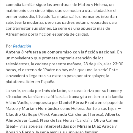
comedia familiar sigue las aventuras de Mateo y Helena, un
matrimonio con cinco hijos que se mudan a otra ciudad. En el
primer episodio, titulado 'La mudanza', los hermanos intentan
sabotear la mudanza, pero sus padres están preparados para
contrarrestar sus planes. La serie es una apuesta más de
Atresmedia por la ficción española de calidad.
Por
Redacción
Antena 3 refuerza su compromiso con la ficción nacional
. En
un movimiento que promete captar la atención de los
televidentes, la cadena presenta mañana, 23 de julio, a las 23:00
horas, el estreno de ‘Padre no hay más que uno, la serie’. Este
lanzamiento llega tras su exitoso paso por atresplayer, la
plataforma líder en España.
La serie, creada por
Inés de León
, se caracteriza por su humor y
situaciones familiares caóticas. La trama gira en torno a la familia
Vicho Vaello, compuesta por
Daniel Pérez Prada
en el papel de
Mateo y
Mariam Hernández
como Helena. Junto a sus hijos —
Claudio Gallego
(Alex),
Amanda Cárdenas
(Teresa),
Alberto
Almodóvar
(Luis),
Naia de las Heras
(Carola) y
Olivia Cahen
(Bea)— y las abuelas interpretadas por
Miriam Díaz Aroca
y
Rosario Pardo
, la serie amplía su universo familiar.