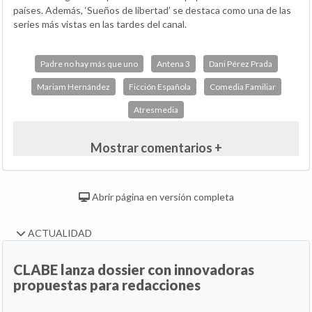
países. Además, ‘Sueños de libertad’ se destaca como una de las
series más vistas en las tardes del canal.
Padre no hay más que uno
Antena 3
Dani Pérez Prada
Mariam Hernández
Ficción Española
Comedia Familiar
Atresmedia
Mostrar comentarios +
Abrir página en versión completa
ACTUALIDAD
CLABE lanza dossier con innovadoras
propuestas para redacciones