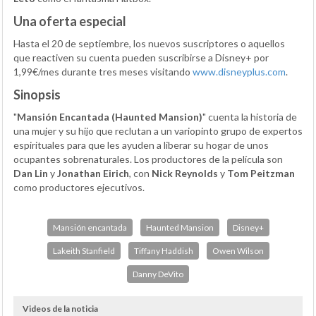
Una oferta especial
Hasta el 20 de septiembre, los nuevos suscriptores o aquellos
que reactiven su cuenta pueden suscribirse a
Disney
+ por
1,99€/mes durante tres meses visitando
www.disneyplus.com
.
Sinopsis
"
Mansión Encantada (Haunted Mansion)
" cuenta la historia de
una mujer y su hijo que reclutan a un variopinto grupo de expertos
espirituales para que les ayuden a liberar su hogar de unos
ocupantes sobrenaturales. Los productores de la película son
Dan Lin
y
Jonathan Eirich
, con
Nick Reynolds
y
Tom Peitzman
como productores ejecutivos.
Mansión encantada
Haunted Mansion
Disney+
Lakeith Stanfield
Tiffany Haddish
Owen Wilson
Danny DeVito
Videos de la noticia