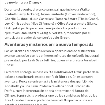
de noviembre a Disney+
.
Durante el evento, el elenco principal, que incluye a
Walker
Scobell
(Percy Jackson),
Aryan Simhadri
(Grover Underwood),
Charlie Bushnell
(Luke Castellan),
Tamara Smart
(Thalia Grace),
Levi Chrisopulos
(Nico Di Angelo) y
Olive Abercrombie
(Bianca
Di Angelo), participó en un panel junto a los productores
ejecutivos
Dan Shotz
y
Craig Silverstein
, moderado por el
entusiasta creador de contenido
Juju Green
.
Aventuras y misterios en la nueva temporada
Los asistentes al panel tuvieron la oportunidad de disfrutar un
avance exclusivo con los primeros minutos del episodio inaugural,
presentado por
Leah Sava Jeffries
, quien interpreta a Annabeth
Chase.
La tercera entrega se basa en “
La maldición del Titán
”, parte de la
exitosa saga literaria escrita por
Rick Riordan
. En esta nueva
aventura, Percy se enfrentará a la misteriosa desaparición de
Annabeth y a una Gran Profecía revelada por el Oráculo de
Delfos, cuya interpretación podría determinar el futuro del
Olimpo. Según dicha profecía, uno de los semidioses hijos de los
Tres Grandes tiene el poder de llevar al Olimpo hacia una era
dorada o condenarlo a la ruina.