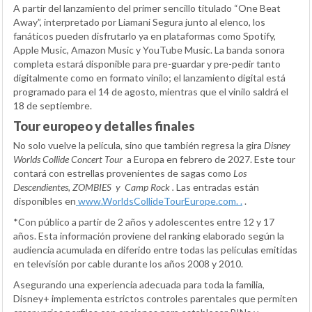
A partir del lanzamiento del primer sencillo titulado “One Beat
Away”, interpretado por Liamani Segura junto al elenco, los
fanáticos pueden disfrutarlo ya en plataformas como Spotify,
Apple Music, Amazon Music y YouTube Music. La banda sonora
completa estará disponible para pre-guardar y pre-pedir tanto
digitalmente como en formato vinilo; el lanzamiento digital está
programado para el 14 de agosto, mientras que el vinilo saldrá el
18 de septiembre.
Tour europeo y detalles finales
No solo vuelve la película, sino que también regresa la gira
Disney
Worlds Collide Concert Tour
a Europa en febrero de 2027. Este tour
contará con estrellas provenientes de sagas como
Los
Descendientes, ZOMBIES
y
Camp Rock
.
Las entradas están
disponibles en
w
ww.WorldsCollideTourEurope.com.
.
.
*Con público a partir de 2 años y adolescentes entre 12 y 17
años. Esta información proviene del ranking elaborado según la
audiencia acumulada en diferido entre todas las películas emitidas
en televisión por cable durante los años 2008 y 2010.
Asegurando una experiencia adecuada para toda la familia,
Disney+ implementa estrictos controles parentales que permiten