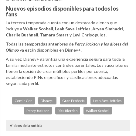
Nuevos episodios disponibles para todos los
fans
La tercera temporada cuenta con un destacado elenco que
incluye a
Walker Scobell, Leah Sava Jeffries, Aryan Simhadri,
Charlie Bushnell, Tamara Smart
y
Levi Chrisopulos.
Todas las temporadas anteriores de
Percy Jackson y los dioses del
Olimpo
ya están disponibles en Disney+.
A su vez, Disney+ garantiza una experiencia segura para toda la
familia mediante estrictos controles parentales. Los suscriptores
tienen la opción de crear múltiples perfiles por cuenta,
estableciendo PINs específicos y clasificaciones adecuadas
según cada perfil.
Comic Con
Disney+
Gran Profecía
Leah Sava Jeffries
Percy Jackson
Rick Riordan
Walker Scobell
Videos de la noticia