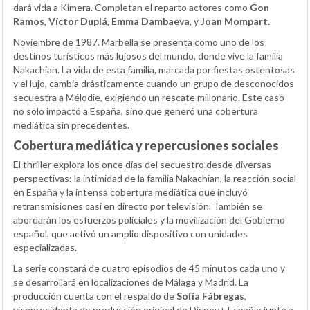
dará vida a Kimera. Completan el reparto actores como
Gon
Ramos
,
Víctor Duplá
,
Emma Dambaeva
, y
Joan Mompart
.
Noviembre de 1987. Marbella se presenta como uno de los
destinos turísticos más lujosos del mundo, donde vive la familia
Nakachian. La vida de esta familia, marcada por fiestas ostentosas
y el lujo, cambia drásticamente cuando un grupo de desconocidos
secuestra a Mélodie, exigiendo un rescate millonario. Este caso
no solo impactó a España, sino que generó una cobertura
mediática sin precedentes.
Cobertura mediática y repercusiones sociales
El thriller explora los once días del secuestro desde diversas
perspectivas: la intimidad de la familia Nakachian, la reacción social
en España y la intensa cobertura mediática que incluyó
retransmisiones casi en directo por televisión. También se
abordarán los esfuerzos policiales y la movilización del Gobierno
español, que activó un amplio dispositivo con unidades
especializadas.
La serie constará de cuatro episodios de 45 minutos cada uno y
se desarrollará en localizaciones de Málaga y Madrid. La
producción cuenta con el respaldo de
Sofía Fábregas
,
vicepresidenta de producción original de Disney+ España; junto a