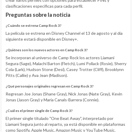
crear varios perfiles con opciones para establecer PINs y
clasificaciones específicas para cada perfil.
Preguntas sobre la noticia
¿Cuándo se estrena Camp Rock 3?
La película se estrena en Disney Channel el 13 de agosto y al día
siguiente estará disponible en Disney+.
¿Quiénes son los nuevos actores en Camp Rock 3?
Se incorporan al universo de Camp Rock los actores Liamani
Segura (Sage), Malachi Barton (Fletch), Lumi Pollack (Rosie), Sherry
Cola (Lark), Hudson Stone (Desi), Casey Trotter (Cliff), Brooklynn
Pitts (Callie) y Ava Jean (Madison).
¿Qué personajes originales regresan en Camp Rock 3?
Regresan Joe Jonas (Shane Gray), Nick Jonas (Nate Gray), Kevin
Jonas (Jason Gray) y Maria Canals-Barrera (Connie).
¿Cuál es el primer single de Camp Rock 3?
El primer single titulado "One Beat Away", interpretado por
Liamani Segura junto al reparto, ya está disponible en plataformas
como Spotify, Apple Music, Amazon Music y YouTube Music.