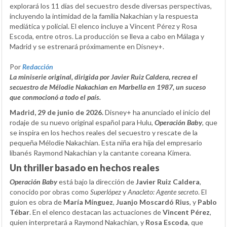
explorará los 11 días del secuestro desde diversas perspectivas,
incluyendo la intimidad de la familia Nakachian y la respuesta
mediática y policial. El elenco incluye a Vincent Pérez y Rosa
Escoda, entre otros. La producción se lleva a cabo en Málaga y
Madrid y se estrenará próximamente en Disney+.
Por
Redacción
La miniserie original, dirigida por Javier Ruiz Caldera, recrea el
secuestro de Mélodie Nakachian en Marbella en 1987, un suceso
que conmocionó a todo el país.
Madrid, 29 de junio de 2026.
Disney+ ha anunciado el inicio del
rodaje de su nuevo original español para Hulu,
Operación Baby
, que
se inspira en los hechos reales del secuestro y rescate de la
pequeña Mélodie Nakachian. Esta niña era hija del empresario
libanés Raymond Nakachian y la cantante coreana Kimera.
Un thriller basado en hechos reales
Operación Baby
está bajo la dirección de
Javier Ruiz Caldera
,
conocido por obras como
Superlópez
y
Anacleto: Agente secreto
. El
guion es obra de
María Mínguez
,
Juanjo Moscardó Rius
, y
Pablo
Tébar
. En el elenco destacan las actuaciones de
Vincent Pérez
,
quien interpretará a Raymond Nakachian, y
Rosa Escoda
, que