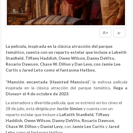
A+
a-
La película, inspirada en la clásica atracción del parque
temático, cuenta con un reparto estelar que incluye a Lakeith
Stanfield, Tiffany Haddish, Owen Wilson, Danny DeVito,
Rosario Dawson, Chase W. Dillon y Dan Levy, con Jamie Lee
Curtis y Jared Leto como el fantasma Hatbox.
“
Mansión encantada (Haunted Mansion)
”, la exitosa película
inspirada en la clásica atracción del parque temático,
llega a
Disney
+ el 4 de octubre de 2023
.
La aterradora y divertida película, que se estrenó en los cines el
28 de julio, está dirigida por
Justin Simien
y cuenta con un
reparto estelar que incluye a
LaKeith Stanfield
,
Tiffany
Haddish
,
Owen Wilson
,
Danny DeVito
,
Rosario Dawson
,
Chase W. Dillon
y
Daniel Levy
, con
Jamie Lee Curtis
y
Jared
Leto
como el fantasma Hatbox.