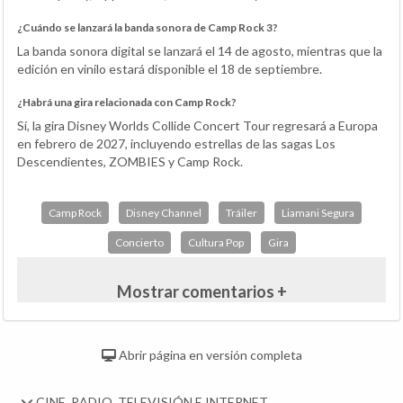
¿Cuándo se lanzará la banda sonora de Camp Rock 3?
La banda sonora digital se lanzará el 14 de agosto, mientras que la
edición en vinilo estará disponible el 18 de septiembre.
¿Habrá una gira relacionada con Camp Rock?
Sí, la gira Disney Worlds Collide Concert Tour regresará a Europa
en febrero de 2027, incluyendo estrellas de las sagas Los
Descendientes, ZOMBIES y Camp Rock.
Camp Rock
Disney Channel
Tráiler
Liamani Segura
Concierto
Cultura Pop
Gira
Mostrar comentarios +
Abrir página en versión completa
CINE, RADIO, TELEVISIÓN E INTERNET