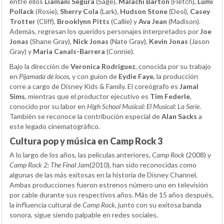
entre ellos
Liamani Segura
(Sage),
Malachi Barton
(Fletch),
Lumi
Pollack
(Rosie),
Sherry Cola
(Lark),
Hudson Stone
(Desi),
Casey
Trotter
(Cliff),
Brooklynn Pitts
(Callie) y
Ava Jean
(Madison).
Además, regresan los queridos personajes interpretados por
Joe
Jonas
(Shane Gray),
Nick Jonas
(Nate Gray),
Kevin Jonas
(Jason
Gray) y
Maria Canals-Barrera
(Connie).
Bajo la dirección de
Veronica Rodriguez
, conocida por su trabajo
en
Pijamada de locos
, y con guion de
Eydie Faye
, la producción
corre a cargo de Disney Kids & Family. El coreógrafo es
Jamal
Sims
, mientras que el productor ejecutivo es
Tim Federle
,
conocido por su labor en
High School Musical: El Musical: La Serie
.
También se reconoce la contribución especial de
Alan Sacks
a
este legado cinematográfico.
Cultura pop y música en Camp Rock 3
A lo largo de los años, las películas anteriores,
Camp Rock
(2008) y
Camp Rock 2: The Final Jam
(2010), han sido reconocidas como
algunas de las más exitosas en la historia de Disney Channel.
Ambas producciones fueron estrenos número uno en televisión
por cable durante sus respectivos años. Más de 15 años después,
la influencia cultural de
Camp Rock
, junto con su exitosa banda
sonora, sigue siendo palpable en redes sociales.