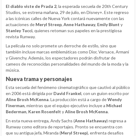
El diablo viste de Prada 2
, la esperada secuela de 20th Century
Studios, se estrena mañana, 29 de julio, en Disney+. Este regreso
a las icónicas calles de Nueva York contará nuevamente con las
actuaciones de
Meryl Streep
,
Anne Hathaway
,
Emily Blunt
y
Stanley Tucci
, quienes retoman sus papeles en la prestigiosa
revista Runway.
La película no solo promete un derroche de estilo, sino que
también incluye marcas emblemáticas como Dior, Versace, Armani
y Givenchy. Además, los espectadores podrán disfrutar de
cameos de reconocidas personalidades del mundo de la moda y la
música.
Nueva trama y personajes
Esta secuela del fenómeno cinematográfico que cautivó al público
en 2006 está dirigida por
David Frankel
, con un guion escrito por
Aline Brosh McKenna
. La producción está a cargo de
Wendy
Finerman
, mientras que el equipo ejecutivo incluye a
Michael
Bederman
,
Karen Rosenfelt
y
Aline Brosh McKenna
.
En esta nueva entrega, Andy Sachs (
Anne Hathaway
) regresa a
Runway como editora de reportajes. Pronto se encuentra con
que su antigua jefa, Miranda (
Meryl Streep
), enfrenta desafíos