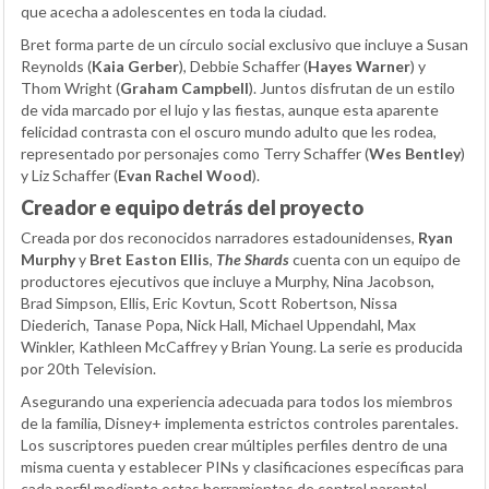
que acecha a adolescentes en toda la ciudad.
Bret forma parte de un círculo social exclusivo que incluye a Susan
Reynolds (
Kaia Gerber
), Debbie Schaffer (
Hayes Warner
) y
Thom Wright (
Graham Campbell
). Juntos disfrutan de un estilo
de vida marcado por el lujo y las fiestas, aunque esta aparente
felicidad contrasta con el oscuro mundo adulto que les rodea,
representado por personajes como Terry Schaffer (
Wes Bentley
)
y Liz Schaffer (
Evan Rachel Wood
).
Creador e equipo detrás del proyecto
Creada por dos reconocidos narradores estadounidenses,
Ryan
Murphy
y
Bret Easton Ellis
,
The Shards
cuenta con un equipo de
productores ejecutivos que incluye a Murphy, Nina Jacobson,
Brad Simpson, Ellis, Eric Kovtun, Scott Robertson, Nissa
Diederich, Tanase Popa, Nick Hall, Michael Uppendahl, Max
Winkler, Kathleen McCaffrey y Brian Young. La serie es producida
por 20th Television.
Asegurando una experiencia adecuada para todos los miembros
de la familia, Disney+ implementa estrictos controles parentales.
Los suscriptores pueden crear múltiples perfiles dentro de una
misma cuenta y establecer PINs y clasificaciones específicas para
cada perfil mediante estas herramientas de control parental.