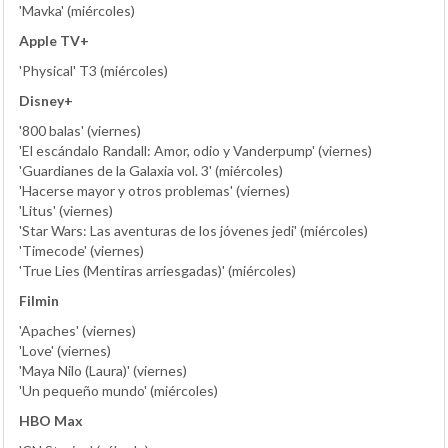
'Mavka' (miércoles)
Apple TV+
'Physical' T3 (miércoles)
Disney+
'800 balas' (viernes)
'El escándalo Randall: Amor, odio y Vanderpump' (viernes)
'Guardianes de la Galaxia vol. 3' (miércoles)
'Hacerse mayor y otros problemas' (viernes)
'Litus' (viernes)
'Star Wars: Las aventuras de los jóvenes jedi' (miércoles)
'Timecode' (viernes)
'True Lies (Mentiras arriesgadas)' (miércoles)
Filmin
'Apaches' (viernes)
'Love' (viernes)
'Maya Nilo (Laura)' (viernes)
'Un pequeño mundo' (miércoles)
HBO Max