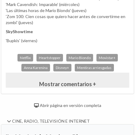
'Mark Cavendish: Imparable' (miércoles)
'Las últimas horas de Mario Biondo' (jueves)
'Zom 100: Cien cosas que quiero hacer antes de convertirme en
zombi' (jueves)
SkyShowtime
'Bupkis' (viernes)
Netflix
Heartstopper
Mario Biondo
Movistar+
Anna Karenina
Disney+
Mentiras arriesgadas
Mostrar comentarios +
Abrir página en versión completa
CINE, RADIO, TELEVISIÓN E INTERNET