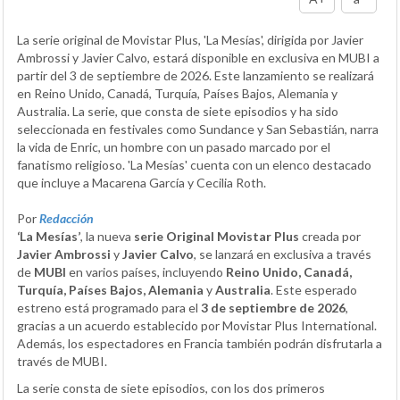
La serie original de Movistar Plus, 'La Mesías', dirigida por Javier
Ambrossi y Javier Calvo, estará disponible en exclusiva en MUBI a
partir del 3 de septiembre de 2026. Este lanzamiento se realizará
en Reino Unido, Canadá, Turquía, Países Bajos, Alemania y
Australia. La serie, que consta de siete episodios y ha sido
seleccionada en festivales como Sundance y San Sebastián, narra
la vida de Enric, un hombre con un pasado marcado por el
fanatismo religioso. 'La Mesías' cuenta con un elenco destacado
que incluye a Macarena García y Cecilia Roth.
Por
Redacción
‘La Mesías’
, la nueva
serie Original Movistar Plus
creada por
Javier Ambrossi
y
Javier Calvo
, se lanzará en exclusiva a través
de
MUBI
en varios países, incluyendo
Reino Unido, Canadá,
Turquía, Países Bajos, Alemania
y
Australia
. Este esperado
estreno está programado para el
3 de septiembre de 2026
,
gracias a un acuerdo establecido por Movistar Plus International.
Además, los espectadores en Francia también podrán disfrutarla a
través de MUBI.
La serie consta de siete episodios, con los dos primeros