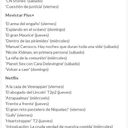
'CN Stories' (sábado)
'Cuestión de justicia' (viernes)
Movistar Plus+
'El arma del engaño' (viernes)
'Espiando en el océano' (domingo)
'El gran Maurice' (jueves)
'Dentro de las pirámides' (miércoles)
'Manuel Carrasco. Hay noches que duran toda una vida' (sábado)
'Nicole Kidman, en primera persona' (sábado)
'La niña de la comunión' (miércoles)
'Planet Sex con Cara Delevingne' (sábado)
'Volver a caer' (domingo)
Netflix
'A la caza de Veerappan' (viernes)
'El abogado del Lincoln' T2p2 (jueves)
'Atrapaalmas' (miércoels)
'Frente a frente' (jueves)
'El gran reto pastelero de Niquelao!' (viernes)
'Gully' (viernes)
'Heartstopper' T2 (jueves)
'Intoxicación: La cruda verdad de nuestra comida' (miércoles)