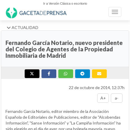
Ir a Versión Clásica o escritorio
Toggle n
ACTUALIDAD
Fernando García Notario, nuevo presidente
del Colegio de Agentes de la Propiedad
Inmobiliaria de Madrid
22 de octubre de 2014, 12:37h
A+
a-
Fernando García Notario, editor miembro de la Asociación
Española de Editoriales de Publicaciones, editor de "Alcobendas
Información", "Sanse Información" y "La Campiña Información" ha
sido elegido en el día de ayer, por una holgada mayoría, nuevo