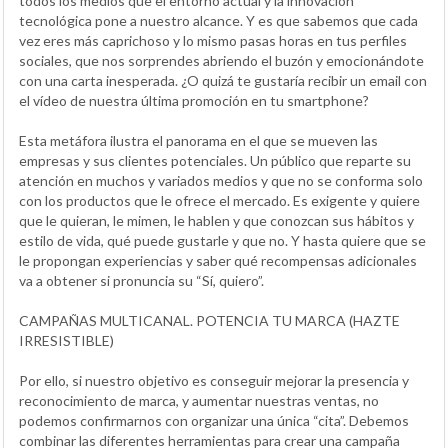
todos los medios que el entorno actual y la innovación
tecnológica pone a nuestro alcance. Y es que sabemos que cada
vez eres más caprichoso y lo mismo pasas horas en tus perfiles
sociales, que nos sorprendes abriendo el buzón y emocionándote
con una carta inesperada. ¿O quizá te gustaría recibir un email con
el vídeo de nuestra última promoción en tu smartphone?
Esta metáfora ilustra el panorama en el que se mueven las
empresas y sus clientes potenciales. Un público que reparte su
atención en muchos y variados medios y que no se conforma solo
con los productos que le ofrece el mercado. Es exigente y quiere
que le quieran, le mimen, le hablen y que conozcan sus hábitos y
estilo de vida, qué puede gustarle y que no. Y hasta quiere que se
le propongan experiencias y saber qué recompensas adicionales
va a obtener si pronuncia su “Sí, quiero”.
CAMPAÑAS MULTICANAL. POTENCIA TU MARCA (HAZTE
IRRESISTIBLE)
Por ello, si nuestro objetivo es conseguir mejorar la presencia y
reconocimiento de marca, y aumentar nuestras ventas, no
podemos confirmarnos con organizar una única “cita”. Debemos
combinar las diferentes herramientas para crear una campaña