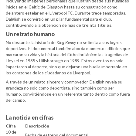
incluyendo imágenes personales que ilustran desde sus humildes
inicios en el Celtic de Glasgow hasta su consagración como
delantero estelar en el Liverpool FC. Durante trece temporadas,
Dalglish se convirtió en un pilar fundamental para el club,
contribuyendo a la obtención de más de
treinta títulos
.
Un retrato humano
No obstante, la historia de
King Kenny
no se limita a sus logros
deportivos. El documental también aborda momentos difíciles que
marcaron su vida y la historia del fútbol británico: las tragedias de
Heysel en 1985 y Hillsborough en 1989. Estos eventos no solo
impactaron al deporte, sino que dejaron una huella imborrable en
los corazones de los ciudadanos de Liverpool.
A través de un relato sincero y conmovedor, Dalglish revela su
grandeza no solo como deportista, sino también como ser
humano, convirtiéndose en un referente tanto dentro como fuera
del campo.
La noticia en cifras
Cifra
Descripción
10 de
Fecha de estreno del documental