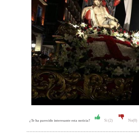
Si (
2
)
No(
0
)
¿Te ha parecido interesante esta noticia?