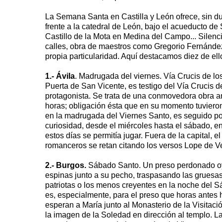
La Semana Santa en Castilla y León ofrece, sin d
frente a la catedral de León, bajo el acueducto de
Castillo de la Mota en Medina del Campo... Silenci
calles, obra de maestros como Gregorio Fernánde
propia particularidad. Aquí destacamos diez de e
1.- Ávila
. Madrugada del viernes. Vía Crucis de los
Puerta de San Vicente, es testigo del Vía Crucis d
protagonista. Se trata de una conmovedora obra an
horas; obligación ésta que en su momento tuvieron
en la madrugada del Viernes Santo, es seguido por
curiosidad, desde el miércoles hasta el sábado, en
estos días se permitía jugar. Fuera de la capital,
romanceros se retan citando los versos Lope de V
2.- Burgos.
Sábado Santo. Un preso perdonado oye 
espinas junto a su pecho, traspasando las gruesa
patriotas o los menos creyentes en la noche del
es, especialmente, para el preso que horas antes 
esperan a María junto al Monasterio de la Visitac
la imagen de la Soledad en dirección al templo. 