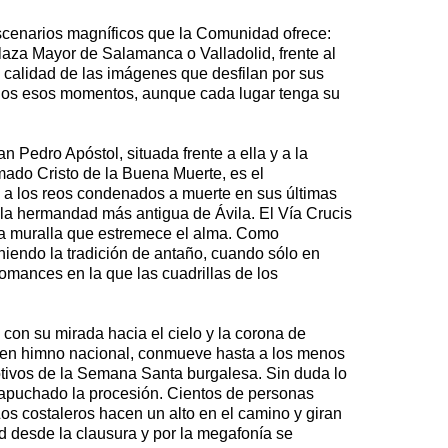
scenarios magníficos que la Comunidad ofrece:
Plaza Mayor de Salamanca o Valladolid, frente al
a calidad de las imágenes que desfilan por sus
odos esos momentos, aunque cada lugar tenga su
n Pedro Apóstol, situada frente a ella y a la
amado Cristo de la Buena Muerte, es el
o a los reos condenados a muerte en sus últimas
 la hermandad más antigua de Ávila. El Vía Crucis
 la muralla que estremece el alma. Como
niendo la tradición de antaño, cuando sólo en
Romances en la que las cuadrillas de los
on su mirada hacia el cielo y la corona de
ta en himno nacional, conmueve hasta a los menos
tivos de la Semana Santa burgalesa. Sin duda lo
ncapuchado la procesión. Cientos de personas
os costaleros hacen un alto en el camino y giran
 desde la clausura y por la megafonía se