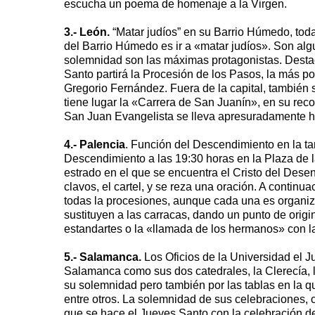
escucha un poema de homenaje a la Virgen.
3.- León.
“Matar judíos” en su Barrio Húmedo, tod
del Barrio Húmedo es ir a «matar judíos». Son algu
solemnidad son las máximas protagonistas. Destac
Santo partirá la Procesión de los Pasos, la más p
Gregorio Fernández. Fuera de la capital, también
tiene lugar la «Carrera de San Juanín», en su reco
San Juan Evangelista se lleva apresuradamente has
4.- Palencia
. Función del Descendimiento en la ta
Descendimiento a las 19:30 horas en la Plaza de l
estrado en el que se encuentra el Cristo del Desen
clavos, el cartel, y se reza una oración. A continu
todas la procesiones, aunque cada una es organiz
sustituyen a las carracas, dando un punto de origin
estandartes o la «llamada de los hermanos» con la
5.- Salamanca.
Los Oficios de la Universidad el 
Salamanca como sus dos catedrales, la Clerecía, l
su solemnidad pero también por las tablas en la 
entre otros. La solemnidad de sus celebraciones,
que se hace el Jueves Santo con la celebración de 