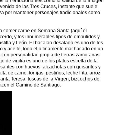
tos tan emocionantes como la salida de la imagen
avenida de las Tres Cruces, instante que suele
iza por mantener personajes tradicionales como
 no comer carne en Semana Santa (aquí el
o cerdo, y los innumerables tipos de embutidos y
stilla y León. El bacalao desalado es uno de los
o y aceite, todo ello finamente machacado en un
o con personalidad propia de tierras zamoranas.
e de vigilia es uno de los platos estrella de la
uisantes con huevos, alcachofas con guisantes y
de carne: torrijas, pestiños, leche frita, arroz
anta Teresa, toscas de la Virgen, bizcochos de
hacen el Camino de Santiago.