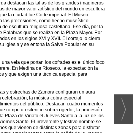
rga destacan las tallas de los grandes imagineros
as de mayor valor artístico del mundo en escultura
ue la ciudad fue Corte imperial. El Museo
ara las procesiones, como hecho museístico
e escultura religiosa castellana. Ese día, por la
e Palabras que se realiza en la Plaza Mayor. Por
os en los siglos XVI y XVII. El cortejo lo cierra
u iglesia y se entona la Salve Popular en su
 una vela que portan los cofrades es el único foco
serere. En Medina de Rioseco, la expectación la
s y que exigen una técnica especial para
adas y estrechas de Zamora configuran un aura
 celebración, la música cobra especial
entimientos del público. Destacan cuatro momentos
ue rompe un silencio sobrecogedor; la procesión
 Plaza de Viriato el Jueves Santo a la luz de los
iernes Santo. El irreverente y festivo nombre se
s que vienen de distintas zonas para disfrutar