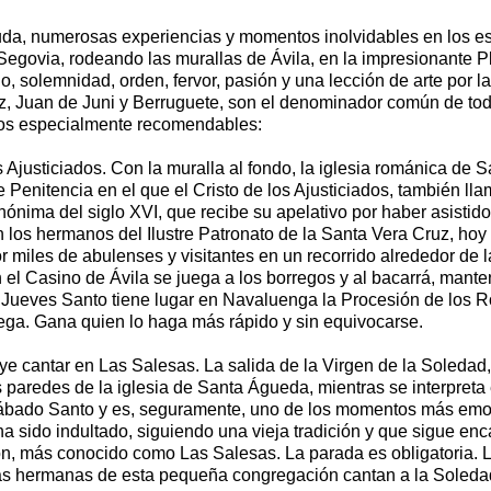
uda, numerosas experiencias y momentos inolvidables en los e
 Segovia, rodeando las murallas de Ávila, en la impresionante 
o, solemnidad, orden, fervor, pasión y una lección de arte por l
z, Juan de Juni y Berruguete, son el denominador común de t
llos especialmente recomendables:
 Ajusticiados. Con la muralla al fondo, la iglesia románica de Sa
e Penitencia en el que el Cristo de los Ajusticiados, también ll
ónima del siglo XVI, que recibe su apelativo por haber asistid
 los hermanos del Ilustre Patronato de la Santa Vera Cruz, hoy
 miles de abulenses y visitantes en un recorrido alrededor de
 el Casino de Ávila se juega a los borregos y al bacarrá, mante
 el Jueves Santo tiene lugar en Navaluenga la Procesión de los 
ega. Gana quien lo haga más rápido y sin equivocarse.
cantar en Las Salesas. La salida de la Virgen de la Soledad, c
s paredes de la iglesia de Santa Águeda, mientras se interpre
 Sábado Santo y es, seguramente, uno de los momentos más emo
ha sido indultado, siguiendo una vieja tradición y que sigue e
ión, más conocido como Las Salesas. La parada es obligatoria. L
Las hermanas de esta pequeña congregación cantan a la Soledad