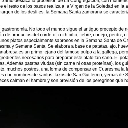
rnes Santo destaca la procesión de La Congregación, con momen
 el resto de los pasos realiza a la Virgen de la Soledad en la 
 margen de los desfiles, la Semana Santa zamorana se caracter
ial gastronomía. No todo el mundo sigue el antiguo precepto de
n de productos del cordero, cochinillo, liebre, conejo, perdiz, 
lgunos platos especialmente sabrosos en la Semana Santa de Ca
resma y Semana Santa. Se elabora a base de patatas, ajo, huev
anabresa es un primo lejano del famoso pulpo a la gallega, per
gredientes necesarios para preparar este plato tan sano. El potaj
s. Además patatas viudas (sin carne ni otras proteínas), los g
o, muchos postres, una forma de compensar en Cuaresma la falta 
les con nombres de santos: lazos de San Guillermo, yemas de S
eces calman el hambre y son provisión de los peregrinos que 