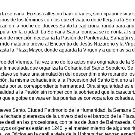
a la semana. En sus calles no hay cofrades, sino «papones» y 
nos de los términos con los que el viajero debe llegar a la Se
an en la noche del Jueves Santo la tradicional ronda para anu
opular en la ciudad. La Semana Santa leonesa se remonta al sigl
 son de mención necesaria la Pasión de Ponferrada, Sahagún y A
rrido matutino previo al Encuentro de Jesús Nazareno y la Virgen
ta la Plaza Mayor, donde aguarda la Virgen y a quien avisa de 
rde del Viernes. Tal vez uno de los actos más originales de la
a Inmaculada que organiza la Cofradía del Santo Sepulcro. Se 
clavo se hace una simulación del descendimiento retirando los 
ación, la misma cofradía inicia la Procesión del Santo Entierro a
ada por su correspondiente hermandad. Otra singularidad es el
alidad a la Pasión sin romper con la sobriedad que la caracteriz
 que a golpe de vara en las puertas se convoca a los cofrades.
Jueves Santo. Ciudad Patrimonio de la Humanidad, la Semana S
a fachada plateresca de la universidad o el barroco de la Plaza
que desfilan las procesiones, con tallas de Juan de Balmaseda
 cuyos orígenes están en 1240, y el mantenimiento de algunos 
Los Oficios en la capilla vieja de la Universidad tengan especia