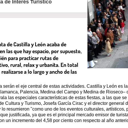
 de Interés Turístico
nta de Castilla y León acaba de
n las que hay espacio, por supuesto,
ién para practicar rutas de
ivo, rural, relax y urbanita. En total
realizarse a lo largo y ancho de las
 serán el eje central de estas actividades. Castilla y León 
 Salamanca, Palencia, Medina del Campo y Medina de Rioseco– q
avala las especiales características de estas fiestas, a las que 
 de Cultura y Turismo, Josefa García Cirac y el director general
 resumieron "como uno de los eventos culturales, artísticos, p
 justificada, ya que es el principal mercado emisor de turista
con un incremento del 4,58 por ciento con respecto al año anterior