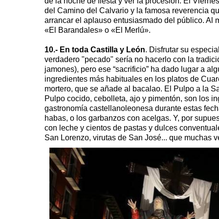
de la noche de fiesta y ver la procesión. El Vie
del Camino del Calvario y la famosa reverencia que
arrancar el aplauso entusiasmado del público. Al
«El Barandales» o «El Merlú».
10.- En toda Castilla y León
. Disfrutar su espec
verdadero "pecado" sería no hacerlo con la tradició
jamones), pero ese “sacrificio” ha dado lugar a a
ingredientes más habituales en los platos de Cua
mortero, que se añade al bacalao. El Pulpo a la S
Pulpo cocido, cebolleta, ajo y pimentón, son los in
gastronomía castellanoleonesa durante estas fecha
habas, o los garbanzos con acelgas. Y, por supuest
con leche y cientos de pastas y dulces conventua
San Lorenzo, virutas de San José... que muchas v