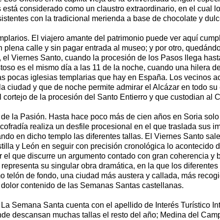
está considerado como un claustro extraordinario, en el cual lo
istentes con la tradicional merienda a base de chocolate y dulc
plarios. El viajero amante del patrimonio puede ver aquí cumpli
n plena calle y sin pagar entrada al museo; y por otro, quedá
 el Viernes Santo, cuando la procesión de los Pasos llega hasta l
oso es el mismo día a las 11 de la noche, cuando una hilera de
as pocas iglesias templarias que hay en España. Los vecinos 
la ciudad y que de noche permite admirar el Alcázar en todo su
 cortejo de la procesión del Santo Entierro y que custodian al C
de la Pasión. Hasta hace poco más de cien años en Soria solo ex
fradía realiza un desfile procesional en el que traslada sus im
do en dicho templo las diferentes tallas. El Viernes Santo sa
lla y León en seguir con precisión cronológica lo acontecido 
r el que discurre un argumento contado con gran coherencia y bel
epresenta su singular obra dramática, en la que los diferentes 
o telón de fondo, una ciudad más austera y callada, más recog
l dolor contenido de las Semanas Santas castellanas.
 La Semana Santa cuenta con el apellido de Interés Turístico Int
nde descansan muchas tallas el resto del año; Medina del Camp