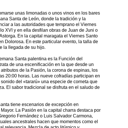
tomarse unas limonadas o unos vinos en los bares
mana Santa de León, donde la tradición y la
nciar a las autoridades que temprano el Viernes
o XVI y en ella desfilan obras de Juan de Juni o
storga. En la capital maragata el Viernes Santo
 Dolorosa. En este particular evento, la talla de
la llegada de su hijo.
 Semana Santa palentina es la Función del
trata de una escenificación en la que desde un
atributos de la Pasión, la corona de espinas, los
 las 20:00 horas. Las nueve cofradías participan en
 sonido del «tararú» una especie de corneta que
a. El sabor tradicional se disfruta en el saludo de
anta tiene escenarios de excepción en
 Mayor. La Pasión en la capital charra destaca por
, Gregorio Fernández o Luis Salvador Carmona,
rituales ancestrales hacen que momentos como el
l relevancia. Mezcla de acto litúrgico y