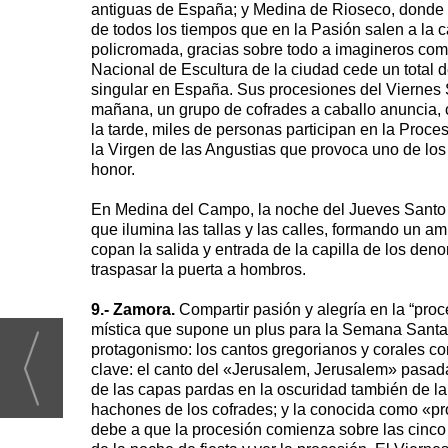
antiguas de España; y Medina de Rioseco, donde el
de todos los tiempos que en la Pasión salen a la c
policromada, gracias sobre todo a imagineros como
Nacional de Escultura de la ciudad cede un total 
singular en España. Sus procesiones del Viernes S
mañana, un grupo de cofrades a caballo anuncia, c
la tarde, miles de personas participan en la Proces
la Virgen de las Angustias que provoca uno de lo
honor.
En Medina del Campo, la noche del Jueves Santo es 
que ilumina las tallas y las calles, formando un a
copan la salida y entrada de la capilla de los d
traspasar la puerta a hombros.
9.- Zamora.
Compartir pasión y alegría en la “proc
mística que supone un plus para la Semana Santa.
protagonismo: los cantos gregorianos y corales co
clave: el canto del «Jerusalem, Jerusalem» pasad
de las capas pardas en la oscuridad también de la
hachones de los cofrades; y la conocida como «pro
debe a que la procesión comienza sobre las cinco