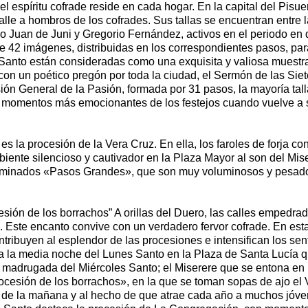
 espíritu cofrade reside en cada hogar. En la capital del Pisue
alle a hombros de los cofrades. Sus tallas se encuentran entre l
 Juan de Juni y Gregorio Fernández, activos en el periodo en q
de 42 imágenes, distribuidas en los correspondientes pasos, p
anto están consideradas como una exquisita y valiosa muestra d
on un poético pregón por toda la ciudad, el Sermón de las Siet
ión General de la Pasión, formada por 31 pasos, la mayoría tallad
s momentos más emocionantes de los festejos cuando vuelve a s
la procesión de la Vera Cruz. En ella, los faroles de forja con
mbiente silencioso y cautivador en la Plaza Mayor al son del Mi
enominados «Pasos Grandes», que son muy voluminosos y pesado
esión de los borrachos” A orillas del Duero, las calles empedr
 Este encanto convive con un verdadero fervor cofrade. En esta
ntribuyen al esplendor de las procesiones e intensifican los s
a la media noche del Lunes Santo en la Plaza de Santa Lucía q
 madrugada del Miércoles Santo; el Miserere que se entona en la
cesión de los borrachos», en la que se toman sopas de ajo el V
 de la mañana y al hecho de que atrae cada año a muchos jóvene