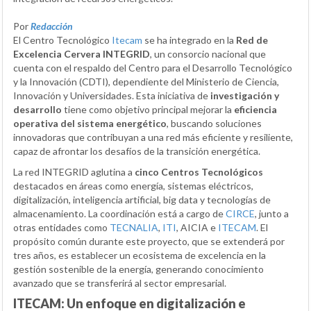
Por
Redacción
El Centro Tecnológico
Itecam
se ha integrado en la
Red de
Excelencia Cervera INTEGRID
, un consorcio nacional que
cuenta con el respaldo del Centro para el Desarrollo Tecnológico
y la Innovación (CDTI), dependiente del Ministerio de Ciencia,
Innovación y Universidades. Esta iniciativa de
investigación y
desarrollo
tiene como objetivo principal mejorar la
eficiencia
operativa del sistema energético
, buscando soluciones
innovadoras que contribuyan a una red más eficiente y resiliente,
capaz de afrontar los desafíos de la transición energética.
La red INTEGRID aglutina a
cinco Centros Tecnológicos
destacados en áreas como energía, sistemas eléctricos,
digitalización, inteligencia artificial, big data y tecnologías de
almacenamiento. La coordinación está a cargo de
CIRCE
, junto a
otras entidades como
TECNALIA
,
ITI
, AICIA e
ITECAM
. El
propósito común durante este proyecto, que se extenderá por
tres años, es establecer un ecosistema de excelencia en la
gestión sostenible de la energía, generando conocimiento
avanzado que se transferirá al sector empresarial.
ITECAM: Un enfoque en digitalización e