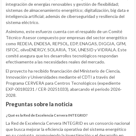
integración de energías renovables y gestión de flexibilidad;
sistemas de almacenamiento energético; digitalización, big data e
inteligencia artificial; además de ciberseguridad y resiliencia del
sistema eléctrico.
Asimismo, este esfuerzo cuenta con el respaldo de un Comité
Técnico-Asesor compuesto por empresas del sector energético
como REDEIA, ENDESA, REPSOL, EDP, ENAGAS, DIGGIA, GFM,
ISFOC, olivoENERGY, SOLARIA, TSK, UNESID y VIDRALA. Este
comité asegura que los desarrollos tecnológicos respondan
efectivamente a las necesidades reales del mercado.
El proyecto ha recibido financiación del Ministerio de Ciencia,
Innovación y Universidades mediante el CDTI a través del
Programa CERVERA para Centros Tecnológicos (expediente
EXP-00180231 / CER-20251033), abarcando el periodo 2026-
2028.
Preguntas sobre la noticia
¿Qué es la Red de Excelencia Cervera INTEGRID?
La Red de Excelencia Cervera INTEGRID es un consorcio nacional
que busca mejorar la eficiencia operativa del sistema energético
en su conjunto, promoviendo la investigación y el desarrollo en