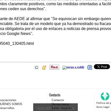
tos claramente positivos, como las medidas orientadas a facilita
ienes ceden sus derechos".
erante de AEDE al afirmar que "Se equivocan sin embargo quie
nunciable. Se trata de un modelo que ya ha demostrado su fraca
a obligatoria por el uso de enlaces a noticias de prensa provo
vicio Google News".
0295040_130405.html
Contacto
sociaciones
Contacto
Política de 
 e Internet
QUÍENES SOMOS
Hemeroteca
Aviso Legal
esarrollos
SIGUIENTE NOTICIA
Índice temático