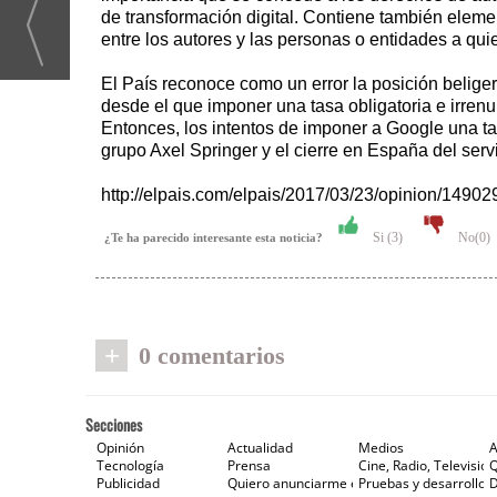
de transformación digital. Contiene también elemen
entre los autores y las personas o entidades a qu
El País reconoce como un error la posición belig
desde el que imponer una tasa obligatoria e irre
Entonces, los intentos de imponer a Google una tas
grupo Axel Springer y el cierre en España del ser
http://elpais.com/elpais/2017/03/23/opinion/149
Si (
3
)
No(
0
)
¿Te ha parecido interesante esta noticia?
+
0 comentarios
Secciones
Opinión
Actualidad
Medios
A
Tecnología
Prensa
Cine, Radio, Televisión
Publicidad
Quiero anunciarme en Gaceta de Prensa
Pruebas y desarrollos
D