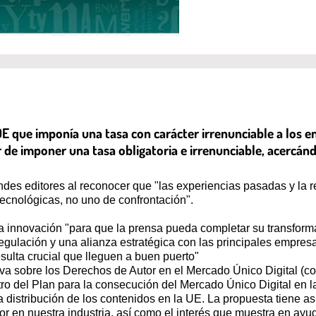
 que imponía una tasa con carácter irrenunciable a los en
or de imponer una tasa obligatoria e irrenunciable, acercán
ndes editores al reconocer que "las experiencias pasadas y la 
cnológicas, no uno de confrontación".
la innovación "para que la prensa pueda completar su transform
gulación y una alianza estratégica con las principales empres
ulta crucial que lleguen a buen puerto"
tiva sobre los Derechos de Autor en el Mercado Único Digital (c
ro del Plan para la consecución del Mercado Único Digital en l
la distribución de los contenidos en la UE. La propuesta tiene 
or en nuestra industria, así como el interés que muestra en ay