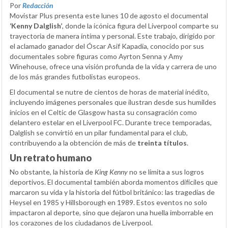
Por
Redacción
Movistar Plus presenta este lunes 10 de agosto el documental
‘Kenny Dalglish’
, donde la icónica figura del Liverpool comparte su
trayectoria de manera íntima y personal. Este trabajo, dirigido por
el aclamado ganador del Óscar Asif Kapadia, conocido por sus
documentales sobre figuras como Ayrton Senna y Amy
Winehouse, ofrece una visión profunda de la vida y carrera de uno
de los más grandes futbolistas europeos.
El documental se nutre de cientos de horas de material inédito,
incluyendo imágenes personales que ilustran desde sus humildes
inicios en el Celtic de Glasgow hasta su consagración como
delantero estelar en el Liverpool FC. Durante trece temporadas,
Dalglish se convirtió en un pilar fundamental para el club,
contribuyendo a la obtención de más de
treinta títulos
.
Un retrato humano
No obstante, la historia de
King Kenny
no se limita a sus logros
deportivos. El documental también aborda momentos difíciles que
marcaron su vida y la historia del fútbol británico: las tragedias de
Heysel en 1985 y Hillsborough en 1989. Estos eventos no solo
impactaron al deporte, sino que dejaron una huella imborrable en
los corazones de los ciudadanos de Liverpool.