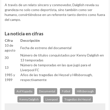
A través de un relato sincero y conmovedor, Dalglish revela su
grandeza no solo como deportista, sino también como ser
humano, convirtiéndose en un referente tanto dentro como fuera
del campo.
La noticia en cifras
Cifra
Descripción
10 de
Fecha de estreno del documental
agosto
Número de títulos conquistados por Kenny Dalglish en
30
13 temporadas
Número de temporadas en las que jugó para el
13
Liverpool FC
1985 y
Años de las tragedias de Heysel y Hillsborough,
1989
respectivamente
Asif Kapadia
Documental
Fútbol
Hillsborough
Kenny Dalglish
Liverpool
Tragedias de Heysel