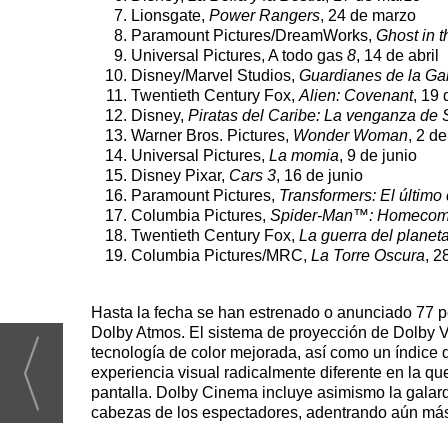
Lionsgate,
Power Rangers
, 24 de marzo
Paramount Pictures/DreamWorks,
Ghost in t
Universal Pictures, A todo gas
8
, 14 de abril
Disney/Marvel Studios,
Guardianes de la Gal
Twentieth Century Fox,
Alien: Covenant
, 19
Disney,
Piratas del Caribe: La venganza de 
Warner Bros. Pictures,
Wonder Woman
, 2 de
Universal Pictures,
La momia
, 9 de junio
Disney Pixar,
Cars 3
, 16 de junio
Paramount Pictures,
Transformers: El último
Columbia Pictures,
Spider-Man™: Homecom
Twentieth Century Fox,
La guerra del planeta
Columbia Pictures/MRC,
La Torre Oscura
, 2
Hasta la fecha se han estrenado o anunciado 77 p
Dolby Atmos. El sistema de proyección de Dolby V
tecnología de color mejorada, así como un índice 
experiencia visual radicalmente diferente en la q
pantalla. Dolby Cinema incluye asimismo la galar
cabezas de los espectadores, adentrando aún más a