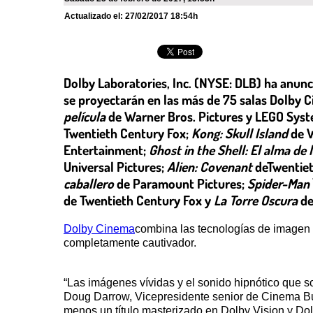
Actualizado el:
27/02/2017 18:54h
Dolby Laboratories, Inc. (NYSE: DLB) ha anunci
se proyectarán en las más de 75 salas Dolby C
película
de Warner Bros. Pictures y LEGO Sys
Twentieth Century Fox;
Kong: Skull Island
de W
Entertainment;
Ghost in the Shell: El alma de
Universal Pictures;
Alien: Covenant
deTwentiet
caballero
de Paramount Pictures;
Spider-Man
de Twentieth Century Fox y
La Torre Oscura
de
Dolby Cinema
combina las tecnologías de imagen 
completamente cautivador.
“Las imágenes vívidas y el sonido hipnótico que s
Doug Darrow, Vicepresidente senior de Cinema Bus
menos un título masterizado en Dolby Vision y Do