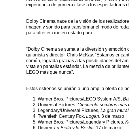
experiencia de primera clase a los espectadores d
Dolby Cinema nace de la visión de los realizadore
imagen y sonido para transformar el modo de rodar
para ofrecer cine en estado puro.
“Dolby Cinema se suma a la diversión y emoción
guionista y director, Chris McKay. “Estamos enca
común, lograda gracias a las posibilidades del am
vista en pantallas estándar. La mezcla de brillan
LEGO más que nunca”.
Estos estrenos se unirán a una amplia oferta de p
Warner Bros. Pictures/LEGO System A/S,
Ba
Universal Pictures,
Cincuenta sombras más 
Legendary/Universal Pictures,
La gran mural
Twentieth Century Fox,
Logan
, 3 de marzo
Warner Bros. Pictures/Legendary Pictures,
K
Disney,
La Bella y la Bestia
, 17 de marzo