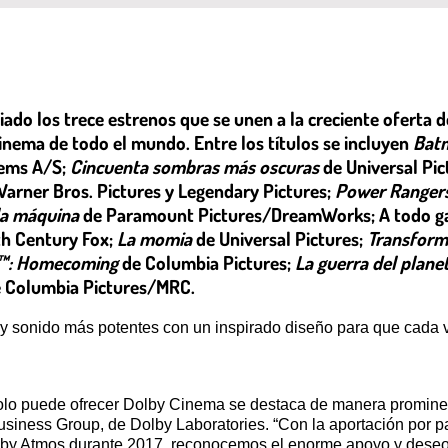
ado los trece estrenos que se unen a la creciente oferta d
inema de todo el mundo. Entre los títulos se incluyen
Bat
tems A/S;
Cincuenta sombras más oscuras
de Universal Pic
arner Bros. Pictures y Legendary Pictures;
Power Ranger
 la máquina
de Paramount Pictures/DreamWorks; A todo g
h Century Fox;
La momia
de Universal Pictures;
Transforme
™
: Homecoming
de Columbia Pictures;
La guerra del planet
 Columbia Pictures/MRC.
y sonido más potentes con un inspirado diseño para que cada v
olo puede ofrecer Dolby Cinema se destaca de manera prominent
iness Group, de Dolby Laboratories. “Con la aportación por pa
lby Atmos durante 2017, reconocemos el enorme apoyo y deseo d