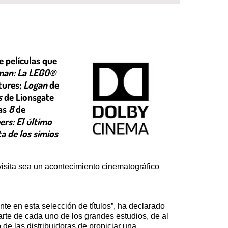
e películas que
man: La LEGO
®
tures;
Logan
de
s
de Lionsgate
as
8
de
rs: El último
a de los simios
isita sea un acontecimiento cinematográfico
e en esta selección de títulos”, ha declarado
rte de cada uno de los grandes estudios, de al
e las distribuidoras de propiciar una