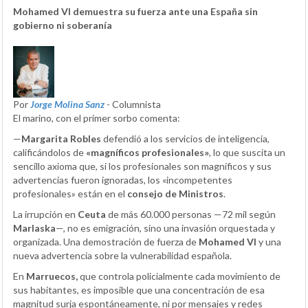
Mohamed VI demuestra su fuerza ante una España sin
gobierno ni soberanía
Por
Jorge Molina Sanz
- Columnista
El marino, con el primer sorbo comenta:
—
Margarita Robles
defendió a los servicios de inteligencia,
calificándolos de
«magníficos profesionales»
, lo que suscita un
sencillo axioma que, si los profesionales son magníficos y sus
advertencias fueron ignoradas, los «incompetentes
profesionales» están en el
consejo de Ministros
.
La irrupción en
Ceuta
de más 60.000 personas —72 mil según
Marlaska
—, no es emigración, sino una invasión orquestada y
organizada. Una demostración de fuerza de
Mohamed VI
y una
nueva advertencia sobre la vulnerabilidad española.
En
Marruecos,
que controla policialmente cada movimiento de
sus habitantes, es imposible que una concentración de esa
magnitud surja espontáneamente, ni por mensajes y redes