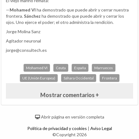
El viejo marino remata:
—
Mohamed VI
ha demostrado que puede abrir y cerrar nuestra
frontera.
Sánchez
ha demostrado que puede abrir y cerrar los
ojos. Uno ejerce el poder; el otro administra la rendición.
Jorge Molina Sanz
Agitador neuronal
jorge@consultech.es
Mohamed VI
Ceuta
España
Marruecos
UE (Unión Europea)
Sáhara Occidental
Frontera
Mostrar comentarios +
Abrir página en versión completa
Política de privacidad y cookies
|
Aviso Legal
©Copyright 2026