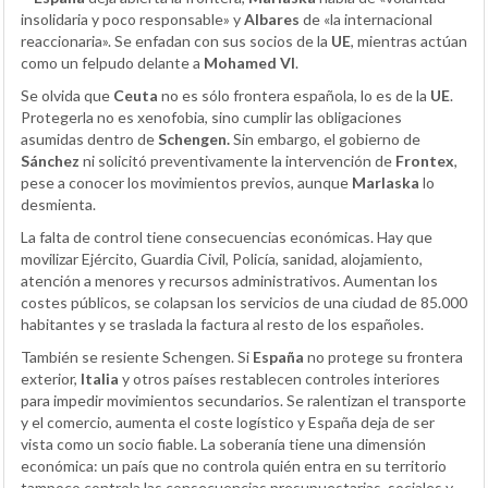
insolidaria y poco responsable» y
Albares
de «la internacional
reaccionaria». Se enfadan con sus socios de la
UE
, mientras actúan
como un felpudo delante a
Mohamed VI
.
Se olvida que
Ceuta
no es sólo frontera española, lo es de la
UE
.
Protegerla no es xenofobia, sino cumplir las obligaciones
asumidas dentro de
Schengen.
Sin embargo, el gobierno de
Sánchez
ni solicitó preventivamente la intervención de
Frontex
,
pese a conocer los movimientos previos, aunque
Marlaska
lo
desmienta.
La falta de control tiene consecuencias económicas. Hay que
movilizar Ejército, Guardia Civil, Policía, sanidad, alojamiento,
atención a menores y recursos administrativos. Aumentan los
costes públicos, se colapsan los servicios de una ciudad de 85.000
habitantes y se traslada la factura al resto de los españoles.
También se resiente Schengen. Si
España
no protege su frontera
exterior,
Italia
y otros países restablecen controles interiores
para impedir movimientos secundarios. Se ralentizan el transporte
y el comercio, aumenta el coste logístico y España deja de ser
vista como un socio fiable. La soberanía tiene una dimensión
económica: un país que no controla quién entra en su territorio
tampoco controla las consecuencias presupuestarias, sociales y