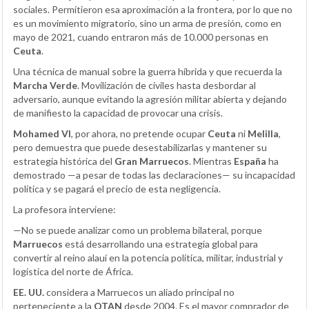
sociales. Permitieron esa aproximación a la frontera, por lo que no
es un movimiento migratorio, sino un arma de presión, como en
mayo de 2021, cuando entraron más de 10.000 personas en
Ceuta
.
Una técnica de manual sobre la guerra híbrida y que recuerda la
Marcha Verde
. Movilización de civiles hasta desbordar al
adversario, aunque evitando la agresión militar abierta y dejando
de manifiesto la capacidad de provocar una crisis.
Mohamed VI
, por ahora, no pretende ocupar
Ceuta
ni
Melilla
,
pero demuestra que puede desestabilizarlas y mantener su
estrategia histórica del
Gran Marruecos
. Mientras
España
ha
demostrado —a pesar de todas las declaraciones— su incapacidad
política y se pagará el precio de esta negligencia.
La profesora interviene:
—No se puede analizar como un problema bilateral, porque
Marruecos
está desarrollando una estrategia global para
convertir al reino alauí en la potencia política, militar, industrial y
logística del norte de África.
EE. UU.
considera a Marruecos un aliado principal no
perteneciente a la
OTAN
desde 2004. Es el mayor comprador de