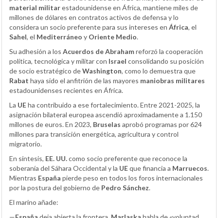
material militar
estadounidense en África, mantiene miles de
millones de dólares en contratos activos de defensa y lo
considera un socio preferente para sus intereses en
África
, el
Sahel
, el
Mediterráneo
y
Oriente Medio
.
Su adhesión a los
Acuerdos de Abraham
reforzó la cooperación
política, tecnológica y militar con
Israel
consolidando su posición
de socio estratégico de
Washington
, como lo demuestra que
Rabat
haya sido el anfitrión de las mayores
maniobras militares
estadounidenses recientes en África.
La
UE
ha contribuido a ese fortalecimiento. Entre 2021-2025, la
asignación bilateral europea ascendió aproximadamente a 1.150
millones de euros. En 2023,
Bruselas
aprobó programas por 624
millones para transición energética, agricultura y control
migratorio.
En síntesis,
EE. UU.
como socio preferente que reconoce la
soberanía del Sáhara Occidental y la
UE
que financia a
Marruecos
.
Mientras
España
pierde peso en todos los foros internacionales
por la postura del gobierno de
Pedro Sánchez
.
El marino añade:
—
España
deja abierta la frontera,
Marlaska
habla de «voluntad