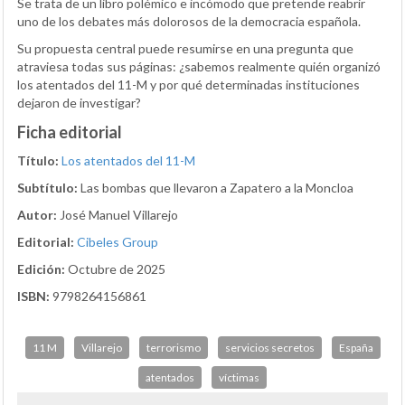
Se trata de un libro polémico e incómodo que pretende reabrir
uno de los debates más dolorosos de la democracia española.
Su propuesta central puede resumirse en una pregunta que
atraviesa todas sus páginas: ¿sabemos realmente quién organizó
los atentados del 11-M y por qué determinadas instituciones
dejaron de investigar?
Ficha editorial
Título:
Los atentados del 11-M
Subtítulo:
Las bombas que llevaron a Zapatero a la Moncloa
Autor:
José Manuel Villarejo
Editorial:
Cibeles Group
Edición:
Octubre de 2025
ISBN:
9798264156861
11 M
Villarejo
terrorismo
servicios secretos
España
atentados
víctimas