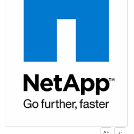
A+
a-