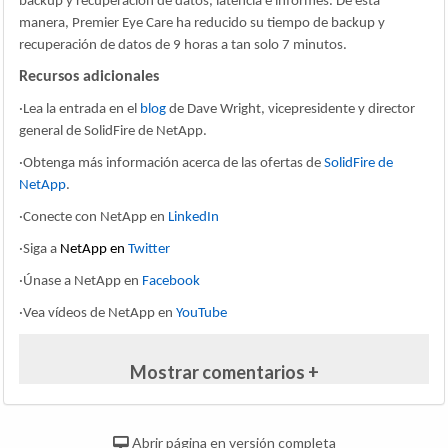
backup y recuperación de datos, latencia e informes. De esta
manera, Premier Eye Care ha reducido su tiempo de backup y
recuperación de datos de 9 horas a tan solo 7 minutos.
Recursos adicionales
·
Lea la entrada en el
blog
de Dave Wright, vicepresidente y director
general de SolidFire de NetApp.
·
Obtenga más información acerca de las ofertas de
SolidFire de
NetApp
.
·
Conecte con NetApp en
LinkedIn
·
Siga a
NetApp en
Twitter
·
Únase a NetApp en
Facebook
·
Vea vídeos de NetApp en
YouTube
Mostrar comentarios +
Abrir página en versión completa