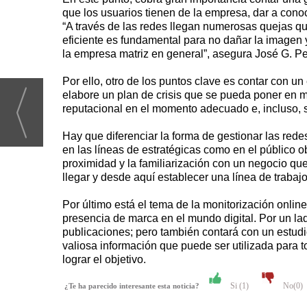
que los usuarios tienen de la empresa, dar a conoc
“A través de las redes llegan numerosas quejas que
eficiente es fundamental para no dañar la imagen y 
la empresa matriz en general”, asegura José G. Per
Por ello, otro de los puntos clave es contar con u
elabore un plan de crisis que se pueda poner en ma
reputacional en el momento adecuado e, incluso, sa
Hay que diferenciar la forma de gestionar las rede
en las líneas de estratégicas como en el público ob
proximidad y la familiarización con un negocio que 
llegar y desde aquí establecer una línea de trabaj
Por último está el tema de la monitorización onlin
presencia de marca en el mundo digital. Por un lad
publicaciones; pero también contará con un estudi
valiosa información que puede ser utilizada para t
lograr el objetivo.
Si (
1
)
No(
0
)
¿Te ha parecido interesante esta noticia?