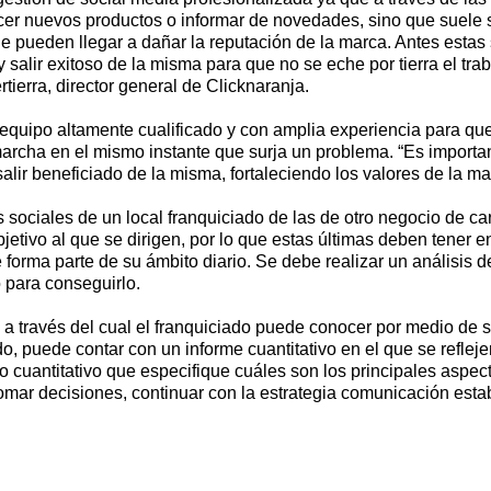
er nuevos productos o informar de novedades, sino que suele ser 
 pueden llegar a dañar la reputación de la marca. Antes estas si
salir exitoso de la misma para que no se eche por tierra el trab
tierra, director general de Clicknaranja.
n equipo altamente cualificado y con amplia experiencia para qu
rcha en el mismo instante que surja un problema. “Es important
lir beneficiado de la misma, fortaleciendo los valores de la mar
s sociales de un local franquiciado de las de otro negocio de ca
jetivo al que se dirigen, por lo que estas últimas deben tener e
forma parte de su ámbito diario. Se debe realizar un análisis de
o para conseguirlo.
e a través del cual el franquiciado puede conocer por medio de 
o, puede contar con un informe cuantitativo en el que se refleje
o cuantitativo que especifique cuáles son los principales aspe
omar decisiones, continuar con la estrategia comunicación estab