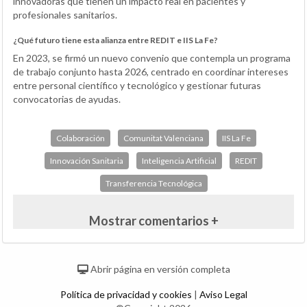
innovadoras que tienen un impacto real en pacientes y
profesionales sanitarios.
¿Qué futuro tiene esta alianza entre REDIT e IIS La Fe?
En 2023, se firmó un nuevo convenio que contempla un programa
de trabajo conjunto hasta 2026, centrado en coordinar intereses
entre personal científico y tecnológico y gestionar futuras
convocatorias de ayudas.
Colaboración
Comunitat Valenciana
IIS La Fe
Innovación Sanitaria
Inteligencia Artificial
REDIT
Transferencia Tecnológica
Mostrar comentarios +
Abrir página en versión completa
Política de privacidad y cookies
|
Aviso Legal