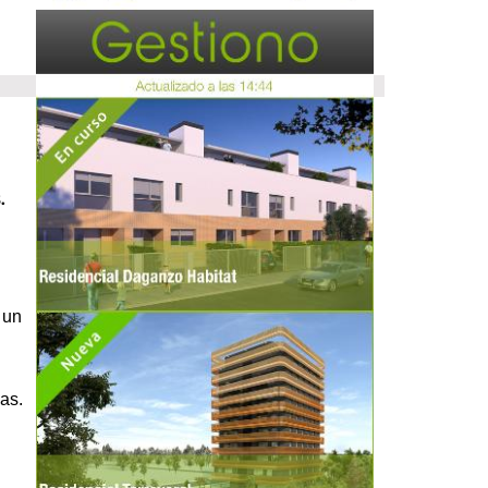
.
 un
as.