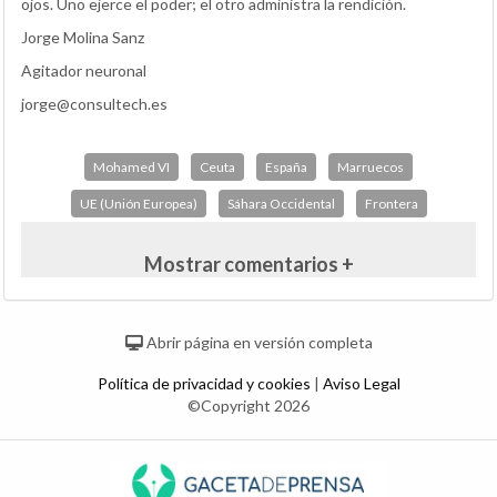
ojos. Uno ejerce el poder; el otro administra la rendición.
Jorge Molina Sanz
Agitador neuronal
jorge@consultech.es
Mohamed VI
Ceuta
España
Marruecos
UE (Unión Europea)
Sáhara Occidental
Frontera
Mostrar comentarios +
Abrir página en versión completa
Política de privacidad y cookies
|
Aviso Legal
©Copyright 2026