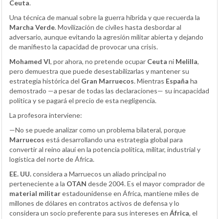
Ceuta
.
Una técnica de manual sobre la guerra híbrida y que recuerda la
Marcha Verde
. Movilización de civiles hasta desbordar al
adversario, aunque evitando la agresión militar abierta y dejando
de manifiesto la capacidad de provocar una crisis.
Mohamed VI
, por ahora, no pretende ocupar
Ceuta
ni
Melilla
,
pero demuestra que puede desestabilizarlas y mantener su
estrategia histórica del
Gran Marruecos
. Mientras
España
ha
demostrado —a pesar de todas las declaraciones— su incapacidad
política y se pagará el precio de esta negligencia.
La profesora interviene:
—No se puede analizar como un problema bilateral, porque
Marruecos
está desarrollando una estrategia global para
convertir al reino alauí en la potencia política, militar, industrial y
logística del norte de África.
EE. UU.
considera a Marruecos un aliado principal no
perteneciente a la
OTAN
desde 2004. Es el mayor comprador de
material militar
estadounidense en África, mantiene miles de
millones de dólares en contratos activos de defensa y lo
considera un socio preferente para sus intereses en
África
, el