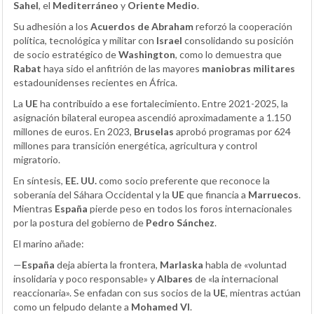
Sahel
, el
Mediterráneo
y
Oriente Medio
.
Su adhesión a los
Acuerdos de Abraham
reforzó la cooperación
política, tecnológica y militar con
Israel
consolidando su posición
de socio estratégico de
Washington
, como lo demuestra que
Rabat
haya sido el anfitrión de las mayores
maniobras militares
estadounidenses recientes en África.
La
UE
ha contribuido a ese fortalecimiento. Entre 2021-2025, la
asignación bilateral europea ascendió aproximadamente a 1.150
millones de euros. En 2023,
Bruselas
aprobó programas por 624
millones para transición energética, agricultura y control
migratorio.
En síntesis,
EE. UU.
como socio preferente que reconoce la
soberanía del Sáhara Occidental y la
UE
que financia a
Marruecos
.
Mientras
España
pierde peso en todos los foros internacionales
por la postura del gobierno de
Pedro Sánchez
.
El marino añade:
—
España
deja abierta la frontera,
Marlaska
habla de «voluntad
insolidaria y poco responsable» y
Albares
de «la internacional
reaccionaria». Se enfadan con sus socios de la
UE
, mientras actúan
como un felpudo delante a
Mohamed VI
.