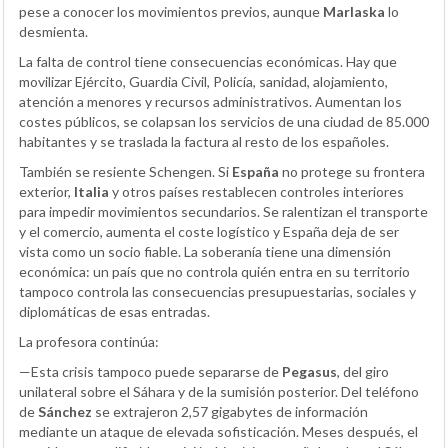
pese a conocer los movimientos previos, aunque
Marlaska
lo
desmienta.
La falta de control tiene consecuencias económicas. Hay que
movilizar Ejército, Guardia Civil, Policía, sanidad, alojamiento,
atención a menores y recursos administrativos. Aumentan los
costes públicos, se colapsan los servicios de una ciudad de 85.000
habitantes y se traslada la factura al resto de los españoles.
También se resiente Schengen. Si
España
no protege su frontera
exterior,
Italia
y otros países restablecen controles interiores
para impedir movimientos secundarios. Se ralentizan el transporte
y el comercio, aumenta el coste logístico y España deja de ser
vista como un socio fiable. La soberanía tiene una dimensión
económica: un país que no controla quién entra en su territorio
tampoco controla las consecuencias presupuestarias, sociales y
diplomáticas de esas entradas.
La profesora continúa:
—Esta crisis tampoco puede separarse de
Pegasus
, del giro
unilateral sobre el Sáhara y de la sumisión posterior. Del teléfono
de
Sánchez
se extrajeron 2,57 gigabytes de información
mediante un ataque de elevada sofisticación. Meses después, el