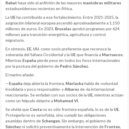
Rabat
haya sido el anfitrión de las mayores
maniobras militares
estadounidenses recientes en África.
La
UE
ha contribuido a ese fortalecimiento. Entre 2021-2025, la
asignación bilateral europea ascendió aproximadamente a 1.150
millones de euros. En 2023,
Bruselas
aprobó programas por 624
millones para transición energética, agricultura y control
migratorio.
En síntesis,
EE. UU.
como socio preferente que reconoce la
soberanía del Sáhara Occidental y la
UE
que financia a
Marruecos
.
Mientras
España
pierde peso en todos los foros internacionales
por la postura del gobierno de
Pedro Sánchez
.
El marino añade:
—
España
deja abierta la frontera,
Marlaska
habla de «voluntad
insolidaria y poco responsable» y
Albares
de «la internacional
reaccionaria». Se enfadan con sus socios de la
UE
, mientras actúan
como un felpudo delante a
Mohamed VI
.
Se olvida que
Ceuta
no es sólo frontera española, lo es de la
UE
.
Protegerla no es xenofobia, sino cumplir las obligaciones
asumidas dentro de
Schengen.
Sin embargo, el gobierno de
Sánchez
ni solicitó preventivamente la intervención de
Frontex
,