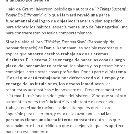
Heidi de Grant Halvorson, psicóloga y autora de "
9 Things Successful
People Do Differently
", dijo que
Harvard reveló una parte
fundamental del logro de objetivos
: tener un plan específico
para adoptar los hábitos, especialmente uno de "vía negativa", uno
para contrarrestar los malos comportamientos.
Si se ha leído el libro "
Thinking, Fast and Slow
" (Pensar rápido,
pensar despacio) de Daniel Kahneman, es posible recordar que
explica que
nuestro cerebro trabaja en dos sistemas
distintos
. E
l ‘sistema 2’ se encarga de hacer las cosas a largo
plazo, del pensamiento racional
, los planes y los pensamientos
complejos, entre otras cosas profundas. Por su parte el
‘sistema
1’ es el que está trabajando por defecto todo el tiempo y se
encarga de las intuiciones, los deseos inmediatos
, las
respuestas automáticas e inconscientes… Frecuentemente el
‘sistema 1’ traiciona los designios del ‘sistema 2’ porque su piloto
automático no es tan "eficiente". No obstante es necesario,
trabajar en el modo racional todo el tiempo es duro, si no
imposible para el cerebro, y esta es la razón por la cual
las
personas tienen una lucha interna constante
entre los que
racionalmente han decidido lo que es mejor, y lo que les apetece
hacer en ese momento.