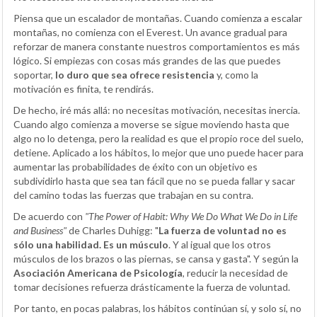
Piensa que un escalador de montañas. Cuando comienza a escalar
montañas, no comienza con el Everest. Un avance gradual para
reforzar de manera constante nuestros comportamientos es más
lógico. Si empiezas con cosas más grandes de las que puedes
soportar,
lo duro que sea ofrece resistencia
y, como la
motivación es finita, te rendirás.
De hecho, iré más allá: no necesitas motivación, necesitas inercia.
Cuando algo comienza a moverse se sigue moviendo hasta que
algo no lo detenga, pero la realidad es que el propio roce del suelo,
detiene. Aplicado a los hábitos, lo mejor que uno puede hacer para
aumentar las probabilidades de éxito con un objetivo es
subdividirlo hasta que sea tan fácil que no se pueda fallar y sacar
del camino todas las fuerzas que trabajan en su contra.
De acuerdo con
"The Power of Habit: Why We Do What We Do in Life
and Business"
de Charles Duhigg: "
La fuerza de voluntad no es
sólo una habilidad. Es un músculo
. Y al igual que los otros
músculos de los brazos o las piernas, se cansa y gasta". Y según la
Asociación Americana de Psicología
, reducir la necesidad de
tomar decisiones refuerza drásticamente la fuerza de voluntad.
Por tanto, en pocas palabras, los hábitos continúan sí, y solo sí, no