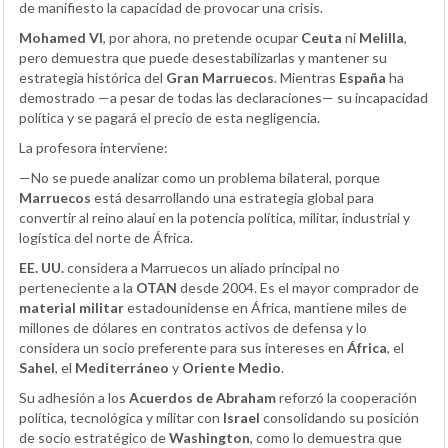
de manifiesto la capacidad de provocar una crisis.
Mohamed VI
, por ahora, no pretende ocupar
Ceuta
ni
Melilla
,
pero demuestra que puede desestabilizarlas y mantener su
estrategia histórica del
Gran Marruecos
. Mientras
España
ha
demostrado —a pesar de todas las declaraciones— su incapacidad
política y se pagará el precio de esta negligencia.
La profesora interviene:
—No se puede analizar como un problema bilateral, porque
Marruecos
está desarrollando una estrategia global para
convertir al reino alauí en la potencia política, militar, industrial y
logística del norte de África.
EE. UU.
considera a Marruecos un aliado principal no
perteneciente a la
OTAN
desde 2004. Es el mayor comprador de
material militar
estadounidense en África, mantiene miles de
millones de dólares en contratos activos de defensa y lo
considera un socio preferente para sus intereses en
África
, el
Sahel
, el
Mediterráneo
y
Oriente Medio
.
Su adhesión a los
Acuerdos de Abraham
reforzó la cooperación
política, tecnológica y militar con
Israel
consolidando su posición
de socio estratégico de
Washington
, como lo demuestra que