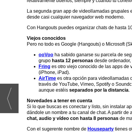
relativamente buenos, siempre y cuando tu conexió
La segunda gran app de videollamadas grupales 
desde casi cualquier navegador web moderno.
Con Hangouts puedes organizar chats de hasta 10 
Viejos conocidos
Pero no todo es Google (Hangouts) o Microsoft (S
ooVoo
ha sabido ganarse su parcela de segu
grupo
hasta 12 personas
desde ordenador, 
Fring
es otro viejo conocido de las apps de 
(iPhone, iPad).
AirTime
es otra opción para videollamadas
través de YouTube, Vimeo, Spotify o Soundcl
aunque estéis
separados por la distancia
.
Novedades a tener en cuenta
Si lo que buscas es conectar y listo, sin instalar
dándole un nombre a tu canal de chat. A partir de
chat, audio y vídeo con hasta 8 personas
de ma
Con el sugerente nombre de
Houseparty
tienes o