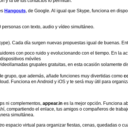
n y la de tus contactos lo permitan.
es
Hangouts
, de Google. Al igual que Skype, funciona en disp
personas con texto, audio y vídeo simultáneo.
kype). Cada día surgen nuevas propuestas igual de buenas. Ent
idores con poco ruido y evolucionando con el tiempo. En la ac
dispositivos móviles
videollamadas grupales gratuitas, en esta ocasión solamente d
 de grupo, que además, añade funciones muy divertidas como
c
oud. Funciona en Android y iOS y te será muy útil para organiz
 apps ni complementos,
appear.in
es la mejor opción. Funciona ab
 ahí, compartiendo el enlace, tus amigos o compañeros de traba
nera simultánea.
tro espacio virtual para organizar fiestas, cenas, quedadas o c