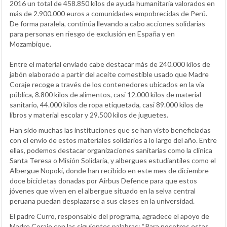
2016 un total de 458.850 kilos de ayuda humanitaria valorados en
más de 2.900.000 euros a comunidades empobrecidas de Perú.
De forma paralela, continúa llevando a cabo acciones solidarias
para personas en riesgo de exclusión en España y en
Mozambique.
Entre el material enviado cabe destacar más de 240.000 kilos de
jabón elaborado a partir del aceite comestible usado que Madre
Coraje recoge a través de los contenedores ubicados en la vía
pública, 8.800 kilos de alimentos, casi 12.000 kilos de material
sanitario, 44.000 kilos de ropa etiquetada, casi 89.000 kilos de
libros y material escolar y 29.500 kilos de juguetes.
Han sido muchas las instituciones que se han visto beneficiadas
con el envío de estos materiales solidarios a lo largo del año. Entre
ellas, podemos destacar organizaciones sanitarias como la clínica
Santa Teresa o Misión Solidaria, y albergues estudiantiles como el
Albergue Nopoki, donde han recibido en este mes de diciembre
doce bicicletas donadas por Airbus Defence para que estos
jóvenes que viven en el albergue situado en la selva central
peruana puedan desplazarse a sus clases en la universidad.
El padre Curro, responsable del programa, agradece el apoyo de
Madre Coraje con las siguientes palabras: “Para nosotros estas