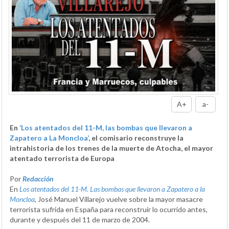
A+
a-
En
‘Los atentados del 11-M, las bombas que llevaron a
Zapatero a La Moncloa’
, el comisario reconstruye la
intrahistoria de los trenes de la muerte de Atocha, el mayor
atentado terrorista de Europa
Por
Redacción
En
Los atentados del 11-M. Las bombas que llevaron a Zapatero a la
Moncloa
, José Manuel Villarejo vuelve sobre la mayor masacre
terrorista sufrida en España para reconstruir lo ocurrido antes,
durante y después del 11 de marzo de 2004.