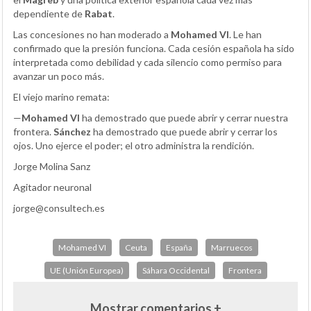
dependiente de
Rabat
.
Las concesiones no han moderado a
Mohamed VI
. Le han
confirmado que la presión funciona. Cada cesión española ha sido
interpretada como debilidad y cada silencio como permiso para
avanzar un poco más.
El viejo marino remata:
—
Mohamed VI
ha demostrado que puede abrir y cerrar nuestra
frontera.
Sánchez
ha demostrado que puede abrir y cerrar los
ojos. Uno ejerce el poder; el otro administra la rendición.
Jorge Molina Sanz
Agitador neuronal
jorge@consultech.es
Mohamed VI
Ceuta
España
Marruecos
UE (Unión Europea)
Sáhara Occidental
Frontera
Mostrar comentarios +