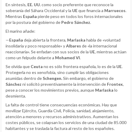
En síntesis,
EE. UU.
como socio preferente que reconoce la
soberanía del Sáhara Occidental y la
UE
que financia a
Marruecos
.
Mientras
España
pierde peso en todos los foros internacionales
por la postura del gobierno de
Pedro Sánchez
.
El marino añade:
—
España
deja abierta la frontera,
Marlaska
habla de «voluntad
insolidaria y poco responsable» y
Albares
de «la internacional
reaccionaria». Se enfadan con sus socios de la
UE
, mientras actúan
como un felpudo delante a
Mohamed VI
.
Se olvida que
Ceuta
no es sólo frontera española, lo es de la
UE
.
Protegerla no es xenofobia, sino cumplir las obligaciones
asumidas dentro de
Schengen.
Sin embargo, el gobierno de
Sánchez
ni solicitó preventivamente la intervención de
Frontex
,
pese a conocer los movimientos previos, aunque
Marlaska
lo
desmienta.
La falta de control tiene consecuencias económicas. Hay que
movilizar Ejército, Guardia Civil, Policía, sanidad, alojamiento,
atención a menores y recursos administrativos. Aumentan los
costes públicos, se colapsan los servicios de una ciudad de 85.000
habitantes y se traslada la factura al resto de los españoles.