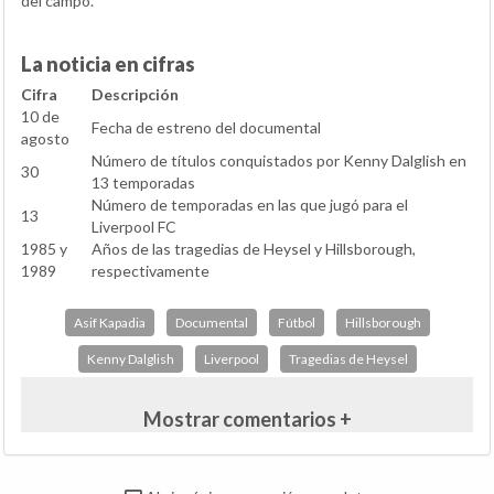
del campo.
La noticia en cifras
Cifra
Descripción
10 de
Fecha de estreno del documental
agosto
Número de títulos conquistados por Kenny Dalglish en
30
13 temporadas
Número de temporadas en las que jugó para el
13
Liverpool FC
1985 y
Años de las tragedias de Heysel y Hillsborough,
1989
respectivamente
Asif Kapadia
Documental
Fútbol
Hillsborough
Kenny Dalglish
Liverpool
Tragedias de Heysel
Mostrar comentarios +