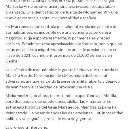
La irrupción en
Ceuta
de más 60.000 personas —72 mil según
Marlaska
—, no es emigración, sino una invasión orquestada y
organizada. Una demostración de fuerza de
Mohamed VI
y una
nueva advertencia sobre la vulnerabilidad española.
En
Marruecos,
que controla policialmente cada movimiento de
sus habitantes, es imposible que una concentración de esa
magnitud surja espontáneamente, ni por mensajes y redes
sociales. Permitieron esa aproximación a la frontera, por lo que no
es un movimiento migratorio, sino un arma de presión, como en
mayo de 2021, cuando entraron más de 10.000 personas en
Ceuta
.
Una técnica de manual sobre la guerra híbrida y que recuerda la
Marcha Verde
. Movilización de civiles hasta desbordar al
adversario, aunque evitando la agresión militar abierta y dejando
de manifiesto la capacidad de provocar una crisis.
Mohamed VI
, por ahora, no pretende ocupar
Ceuta
ni
Melilla
,
pero demuestra que puede desestabilizarlas y mantener su
estrategia histórica del
Gran Marruecos
. Mientras
España
ha
demostrado —a pesar de todas las declaraciones— su incapacidad
política y se pagará el precio de esta negligencia.
La profesora interviene: