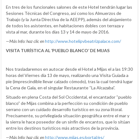
En tres de los funcionales salones de este Hotel tendrán lugar las
Sesiones Técnicas del Congreso, así como los Almuerzos de
Trabajo (y la Junta Directiva de la AEEPP), además del alojamiento
de todos los asistentes, en habitaciones dobles con terraza y
vista al mar, durante los días 13 y 14 de mayo de 2016.
—
Más Info: haz clic en
http://www.hotelipvbeatrizpalace.com/
VISITA
TURÍSTICA AL ‘PUEBLO BLANCO’ DE MIJAS
Nos trasladaremos en autocar desde el Hotel a Mijas el a las 19:30
horas del Viernes día 13 de mayo, realizando una Visita Guiada a
pie (imprescindible llevar calzado cómodo), tras la cual tendrá lugar
la Cena de Gala, en el singular Restaurante “La Alcazaba”.
Situado en plena Costa del Sol Occidental, el encantador “pueblo
blanco” de Mijas combina a la perfección su condición de pueblo
serrano con un cuidado desarrollo turístico en su zona litoral.
Precisamente, su privilegiada situación geográfica entre el mar y
la sierra le hace poseedor de un sinfín de encantos, que lo sitúan
entre los destinos turísticos más atractivos de la provincia.
—
Más Info: haz clic en
http://www.mijas.es/portal/es/