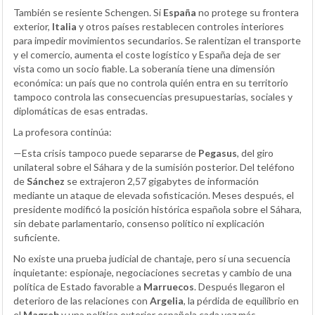
También se resiente Schengen. Si
España
no protege su frontera
exterior,
Italia
y otros países restablecen controles interiores
para impedir movimientos secundarios. Se ralentizan el transporte
y el comercio, aumenta el coste logístico y España deja de ser
vista como un socio fiable. La soberanía tiene una dimensión
económica: un país que no controla quién entra en su territorio
tampoco controla las consecuencias presupuestarias, sociales y
diplomáticas de esas entradas.
La profesora continúa:
—Esta crisis tampoco puede separarse de
Pegasus
, del giro
unilateral sobre el Sáhara y de la sumisión posterior. Del teléfono
de
Sánchez
se extrajeron 2,57 gigabytes de información
mediante un ataque de elevada sofisticación. Meses después, el
presidente modificó la posición histórica española sobre el Sáhara,
sin debate parlamentario, consenso político ni explicación
suficiente.
No existe una prueba judicial de chantaje, pero sí una secuencia
inquietante: espionaje, negociaciones secretas y cambio de una
política de Estado favorable a
Marruecos
. Después llegaron el
deterioro de las relaciones con
Argelia
, la pérdida de equilibrio en
el
Magreb
y una política exterior española cada vez más