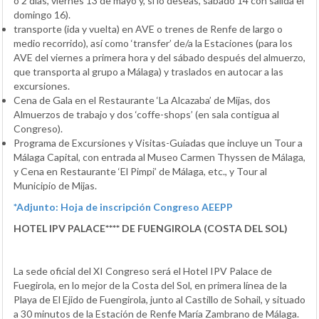
o 2 días, viernes 13 de mayo y, si lo deseas, sábado 14 con salida el
domingo 16).
transporte (ida y vuelta) en AVE o trenes de Renfe de largo o
medio recorrido), así como ‘transfer’ de/a la Estaciones (para los
AVE del viernes a primera hora y del sábado después del almuerzo,
que transporta al grupo a Málaga) y traslados en autocar a las
excursiones.
Cena de Gala en el Restaurante ‘La Alcazaba’ de Mijas, dos
Almuerzos de trabajo y dos ‘coffe-shops’ (en sala contigua al
Congreso).
Programa de Excursiones y Visitas-Guiadas que incluye un Tour a
Málaga Capital, con entrada al Museo Carmen Thyssen de Málaga,
y Cena en Restaurante ‘El Pimpi’ de Málaga, etc., y Tour al
Municipio de Mijas.
*
Adjunto: Hoja de inscripción Congreso AEEPP
HOTEL IPV PALACE**** DE FUENGIROLA (COSTA DEL SOL)
La sede oficial del XI Congreso será el Hotel IPV Palace de
Fuegirola, en lo mejor de la Costa del Sol, en primera línea de la
Playa de El Ejido de Fuengirola, junto al Castillo de Sohail, y situado
a 30 minutos de la Estación de Renfe María Zambrano de Málaga.