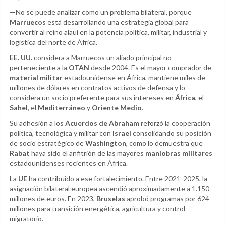
—No se puede analizar como un problema bilateral, porque
Marruecos
está desarrollando una estrategia global para
convertir al reino alauí en la potencia política, militar, industrial y
logística del norte de África.
EE. UU.
considera a Marruecos un aliado principal no
perteneciente a la
OTAN
desde 2004. Es el mayor comprador de
material militar
estadounidense en África, mantiene miles de
millones de dólares en contratos activos de defensa y lo
considera un socio preferente para sus intereses en
África
, el
Sahel
, el
Mediterráneo
y
Oriente Medio
.
Su adhesión a los
Acuerdos de Abraham
reforzó la cooperación
política, tecnológica y militar con
Israel
consolidando su posición
de socio estratégico de
Washington
, como lo demuestra que
Rabat
haya sido el anfitrión de las mayores
maniobras militares
estadounidenses recientes en África.
La
UE
ha contribuido a ese fortalecimiento. Entre 2021-2025, la
asignación bilateral europea ascendió aproximadamente a 1.150
millones de euros. En 2023,
Bruselas
aprobó programas por 624
millones para transición energética, agricultura y control
migratorio.