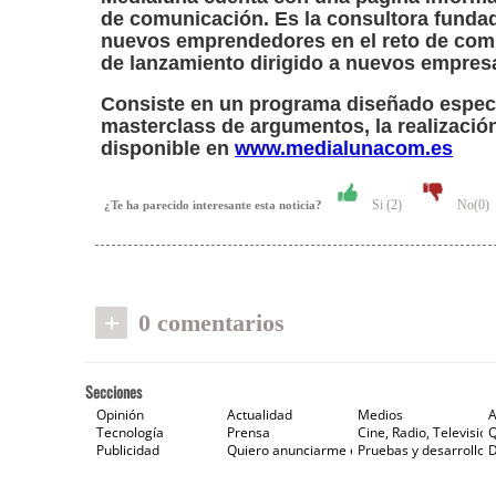
de comunicación. Es la consultora funda
nuevos emprendedores en el reto de comun
de lanzamiento dirigido a nuevos empres
Consiste en un programa diseñado espec
masterclass de argumentos, la realización
disponible en
www.medialunacom.es
Si (
2
)
No(
0
)
¿Te ha parecido interesante esta noticia?
+
0 comentarios
Secciones
Opinión
Actualidad
Medios
A
Tecnología
Prensa
Cine, Radio, Televisión
Publicidad
Quiero anunciarme en Gaceta de Prensa
Pruebas y desarrollos
D