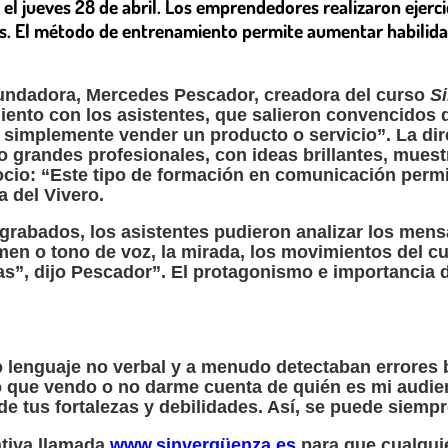
el jueves 28 de abril. Los emprendedores realizaron ejerci
as. El método de entrenamiento permite aumentar habilid
 fundadora, Mercedes Pescador, creadora del curso
S
iento con los asistentes, que salieron convencidos
 o simplemente vender un producto o servicio”. La di
 grandes profesionales, con ideas brillantes, muest
ocio: “Este tipo de formación en comunicación permi
a del Vivero.
s grabados, los asistentes pudieron analizar los men
umen o tono de voz, la mirada, los movimientos del cu
, dijo Pescador”. El protagonismo e importancia de
lenguaje no verbal y a menudo detectaban errores 
 lo que vendo o no darme cuenta de quién es mi audi
de tus fortalezas y debilidades. Así, se puede siemp
ativa llamada
www.sinvergüenza.es
para que cualquie