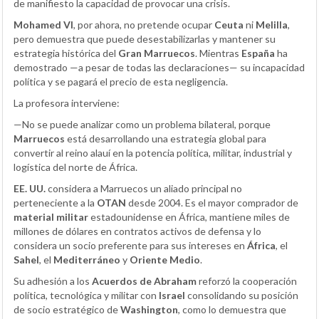
de manifiesto la capacidad de provocar una crisis.
Mohamed VI
, por ahora, no pretende ocupar
Ceuta
ni
Melilla
,
pero demuestra que puede desestabilizarlas y mantener su
estrategia histórica del
Gran Marruecos
. Mientras
España
ha
demostrado —a pesar de todas las declaraciones— su incapacidad
política y se pagará el precio de esta negligencia.
La profesora interviene:
—No se puede analizar como un problema bilateral, porque
Marruecos
está desarrollando una estrategia global para
convertir al reino alauí en la potencia política, militar, industrial y
logística del norte de África.
EE. UU.
considera a Marruecos un aliado principal no
perteneciente a la
OTAN
desde 2004. Es el mayor comprador de
material militar
estadounidense en África, mantiene miles de
millones de dólares en contratos activos de defensa y lo
considera un socio preferente para sus intereses en
África
, el
Sahel
, el
Mediterráneo
y
Oriente Medio
.
Su adhesión a los
Acuerdos de Abraham
reforzó la cooperación
política, tecnológica y militar con
Israel
consolidando su posición
de socio estratégico de
Washington
, como lo demuestra que