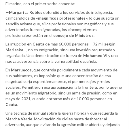
El marino, con el primer sorbo comenta:
—
Margarita Robles
defendió a los servicios de inteligencia,
calificándolos de
«magníficos profesionales»
, lo que suscita un
sencillo axioma que, si los profesionales son magníficos y sus
advertencias fueron ignoradas, los «incompetentes
profesionales» están en el
consejo de Ministros
.
La irrupción en
Ceuta
de más 60.000 personas —72 mil según
Marlaska
—, no es emigración, sino una invasión orquestada y
organizada. Una demostración de fuerza de
Mohamed VI
y una
nueva advertencia sobre la vulnerabilidad española.
En
Marruecos,
que controla policialmente cada movimiento de
sus habitantes, es imposible que una concentración de esa
magnitud surja espontáneamente, ni por mensajes y redes
sociales. Permitieron esa aproximación a la frontera, por lo que no
es un movimiento migratorio, sino un arma de presión, como en
mayo de 2021, cuando entraron más de 10.000 personas en
Ceuta
.
Una técnica de manual sobre la guerra híbrida y que recuerda la
Marcha Verde
. Movilización de civiles hasta desbordar al
adversario, aunque evitando la agresión militar abierta y dejando