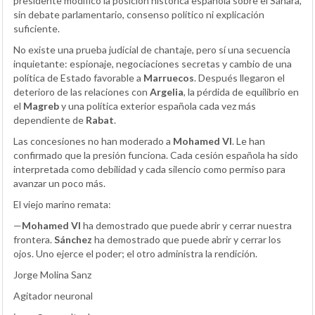
presidente modificó la posición histórica española sobre el Sáhara,
sin debate parlamentario, consenso político ni explicación
suficiente.
No existe una prueba judicial de chantaje, pero sí una secuencia
inquietante: espionaje, negociaciones secretas y cambio de una
política de Estado favorable a
Marruecos
. Después llegaron el
deterioro de las relaciones con
Argelia
, la pérdida de equilibrio en
el
Magreb
y una política exterior española cada vez más
dependiente de
Rabat
.
Las concesiones no han moderado a
Mohamed VI
. Le han
confirmado que la presión funciona. Cada cesión española ha sido
interpretada como debilidad y cada silencio como permiso para
avanzar un poco más.
El viejo marino remata:
—
Mohamed VI
ha demostrado que puede abrir y cerrar nuestra
frontera.
Sánchez
ha demostrado que puede abrir y cerrar los
ojos. Uno ejerce el poder; el otro administra la rendición.
Jorge Molina Sanz
Agitador neuronal