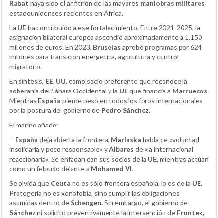
Rabat
haya sido el anfitrión de las mayores
maniobras militares
estadounidenses recientes en África.
La
UE
ha contribuido a ese fortalecimiento. Entre 2021-2025, la
asignación bilateral europea ascendió aproximadamente a 1.150
millones de euros. En 2023,
Bruselas
aprobó programas por 624
millones para transición energética, agricultura y control
migratorio.
En síntesis,
EE. UU.
como socio preferente que reconoce la
soberanía del Sáhara Occidental y la
UE
que financia a
Marruecos
.
Mientras
España
pierde peso en todos los foros internacionales
por la postura del gobierno de
Pedro Sánchez
.
El marino añade:
—
España
deja abierta la frontera,
Marlaska
habla de «voluntad
insolidaria y poco responsable» y
Albares
de «la internacional
reaccionaria». Se enfadan con sus socios de la
UE
, mientras actúan
como un felpudo delante a
Mohamed VI
.
Se olvida que
Ceuta
no es sólo frontera española, lo es de la
UE
.
Protegerla no es xenofobia, sino cumplir las obligaciones
asumidas dentro de
Schengen.
Sin embargo, el gobierno de
Sánchez
ni solicitó preventivamente la intervención de
Frontex
,