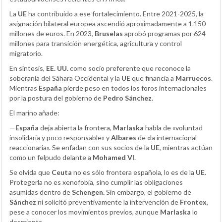
La
UE
ha contribuido a ese fortalecimiento. Entre 2021-2025, la
asignación bilateral europea ascendió aproximadamente a 1.150
millones de euros. En 2023,
Bruselas
aprobó programas por 624
millones para transición energética, agricultura y control
migratorio.
En síntesis,
EE. UU.
como socio preferente que reconoce la
soberanía del Sáhara Occidental y la
UE
que financia a
Marruecos
.
Mientras
España
pierde peso en todos los foros internacionales
por la postura del gobierno de
Pedro Sánchez
.
El marino añade:
—
España
deja abierta la frontera,
Marlaska
habla de «voluntad
insolidaria y poco responsable» y
Albares
de «la internacional
reaccionaria». Se enfadan con sus socios de la
UE
, mientras actúan
como un felpudo delante a
Mohamed VI
.
Se olvida que
Ceuta
no es sólo frontera española, lo es de la
UE
.
Protegerla no es xenofobia, sino cumplir las obligaciones
asumidas dentro de
Schengen.
Sin embargo, el gobierno de
Sánchez
ni solicitó preventivamente la intervención de
Frontex
,
pese a conocer los movimientos previos, aunque
Marlaska
lo
desmienta.