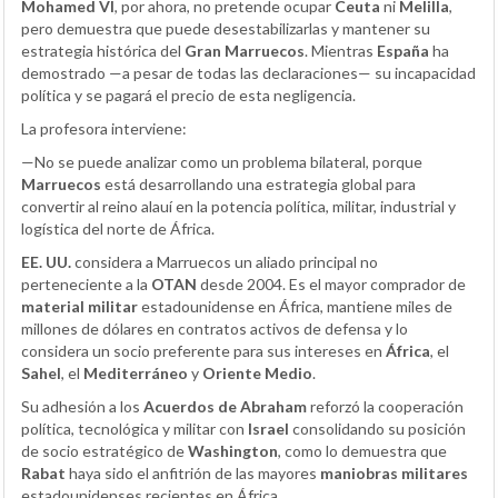
Mohamed VI
, por ahora, no pretende ocupar
Ceuta
ni
Melilla
,
pero demuestra que puede desestabilizarlas y mantener su
estrategia histórica del
Gran Marruecos
. Mientras
España
ha
demostrado —a pesar de todas las declaraciones— su incapacidad
política y se pagará el precio de esta negligencia.
La profesora interviene:
—No se puede analizar como un problema bilateral, porque
Marruecos
está desarrollando una estrategia global para
convertir al reino alauí en la potencia política, militar, industrial y
logística del norte de África.
EE. UU.
considera a Marruecos un aliado principal no
perteneciente a la
OTAN
desde 2004. Es el mayor comprador de
material militar
estadounidense en África, mantiene miles de
millones de dólares en contratos activos de defensa y lo
considera un socio preferente para sus intereses en
África
, el
Sahel
, el
Mediterráneo
y
Oriente Medio
.
Su adhesión a los
Acuerdos de Abraham
reforzó la cooperación
política, tecnológica y militar con
Israel
consolidando su posición
de socio estratégico de
Washington
, como lo demuestra que
Rabat
haya sido el anfitrión de las mayores
maniobras militares
estadounidenses recientes en África.