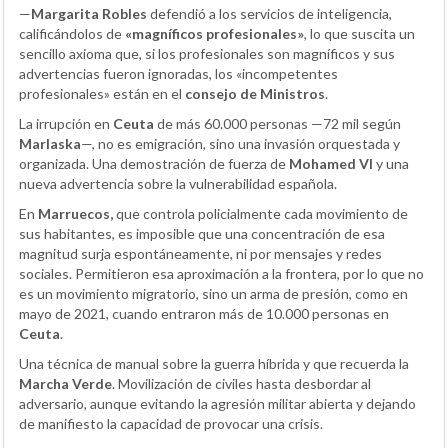
—
Margarita Robles
defendió a los servicios de inteligencia,
calificándolos de
«magníficos profesionales»
, lo que suscita un
sencillo axioma que, si los profesionales son magníficos y sus
advertencias fueron ignoradas, los «incompetentes
profesionales» están en el
consejo de Ministros
.
La irrupción en
Ceuta
de más 60.000 personas —72 mil según
Marlaska
—, no es emigración, sino una invasión orquestada y
organizada. Una demostración de fuerza de
Mohamed VI
y una
nueva advertencia sobre la vulnerabilidad española.
En
Marruecos,
que controla policialmente cada movimiento de
sus habitantes, es imposible que una concentración de esa
magnitud surja espontáneamente, ni por mensajes y redes
sociales. Permitieron esa aproximación a la frontera, por lo que no
es un movimiento migratorio, sino un arma de presión, como en
mayo de 2021, cuando entraron más de 10.000 personas en
Ceuta
.
Una técnica de manual sobre la guerra híbrida y que recuerda la
Marcha Verde
. Movilización de civiles hasta desbordar al
adversario, aunque evitando la agresión militar abierta y dejando
de manifiesto la capacidad de provocar una crisis.