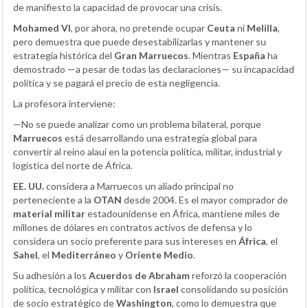
de manifiesto la capacidad de provocar una crisis.
Mohamed VI
, por ahora, no pretende ocupar
Ceuta
ni
Melilla
,
pero demuestra que puede desestabilizarlas y mantener su
estrategia histórica del
Gran Marruecos
. Mientras
España
ha
demostrado —a pesar de todas las declaraciones— su incapacidad
política y se pagará el precio de esta negligencia.
La profesora interviene:
—No se puede analizar como un problema bilateral, porque
Marruecos
está desarrollando una estrategia global para
convertir al reino alauí en la potencia política, militar, industrial y
logística del norte de África.
EE. UU.
considera a Marruecos un aliado principal no
perteneciente a la
OTAN
desde 2004. Es el mayor comprador de
material militar
estadounidense en África, mantiene miles de
millones de dólares en contratos activos de defensa y lo
considera un socio preferente para sus intereses en
África
, el
Sahel
, el
Mediterráneo
y
Oriente Medio
.
Su adhesión a los
Acuerdos de Abraham
reforzó la cooperación
política, tecnológica y militar con
Israel
consolidando su posición
de socio estratégico de
Washington
, como lo demuestra que