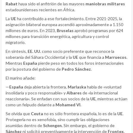
Rabat
haya sido el anfitrión de las mayores
maniobras militares
estadounidenses recientes en África.
La
UE
ha contribuido a ese fortalecimiento. Entre 2021-2025, la
asignación bilateral europea ascendió aproximadamente a 1.150
millones de euros. En 2023,
Bruselas
aprobó programas por 624
millones para transición energética, agricultura y control
migratorio.
En síntesis,
EE. UU.
como socio preferente que reconoce la
soberanía del Sáhara Occidental y la
UE
que financia a
Marruecos
.
Mientras
España
pierde peso en todos los foros internacionales
por la postura del gobierno de
Pedro Sánchez
.
El marino añade:
—
España
deja abierta la frontera,
Marlaska
habla de «voluntad
insolidaria y poco responsable» y
Albares
de «la internacional
reaccionaria». Se enfadan con sus socios de la
UE
, mientras actúan
como un felpudo delante a
Mohamed VI
.
Se olvida que
Ceuta
no es sólo frontera española, lo es de la
UE
.
Protegerla no es xenofobia, sino cumplir las obligaciones
asumidas dentro de
Schengen.
Sin embargo, el gobierno de
Sánchez
ni solicitó preventivamente la intervención de
Frontex
,