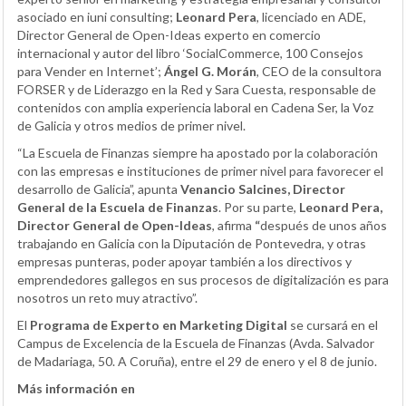
asociado en iuni consulting;
Leonard
Pera
, licenciado en ADE,
Director General de Open-Ideas experto en comercio
internacional y autor del libro ‘SocialCommerce, 100 Consejos
para Vender en Internet’;
Ángel
G.
Morán
, CEO de la consultora
FORSER y de Liderazgo en la Red y Sara Cuesta, responsable de
contenidos con amplia experiencia laboral en Cadena Ser, la Voz
de Galicia y otros medios de primer nivel.
“La Escuela de Finanzas siempre ha apostado por la colaboración
con las empresas e instituciones de primer nivel para favorecer el
desarrollo de Galicia”, apunta
Venancio Salcines, Director
General de la Escuela de Finanzas
. Por su parte,
Leonard Pera
,
Director General de Open-Ideas
, afirma
“
después de unos años
trabajando en Galicia con la Diputación de Pontevedra, y otras
empresas punteras, poder apoyar también a los directivos y
emprendedores gallegos en sus procesos de digitalización es para
nosotros un reto muy atractivo”.
El
Programa de Experto en Marketing Digital
se cursará en el
Campus de Excelencia de la Escuela de Finanzas (Avda. Salvador
de Madariaga, 50. A Coruña), entre el 29 de enero y el 8 de junio.
Más información en