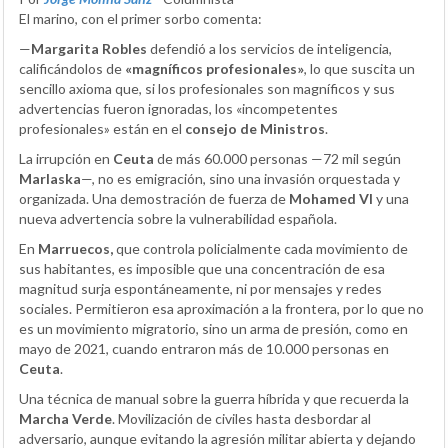
El marino, con el primer sorbo comenta:
—
Margarita Robles
defendió a los servicios de inteligencia,
calificándolos de
«magníficos profesionales»
, lo que suscita un
sencillo axioma que, si los profesionales son magníficos y sus
advertencias fueron ignoradas, los «incompetentes
profesionales» están en el
consejo de Ministros
.
La irrupción en
Ceuta
de más 60.000 personas —72 mil según
Marlaska
—, no es emigración, sino una invasión orquestada y
organizada. Una demostración de fuerza de
Mohamed VI
y una
nueva advertencia sobre la vulnerabilidad española.
En
Marruecos,
que controla policialmente cada movimiento de
sus habitantes, es imposible que una concentración de esa
magnitud surja espontáneamente, ni por mensajes y redes
sociales. Permitieron esa aproximación a la frontera, por lo que no
es un movimiento migratorio, sino un arma de presión, como en
mayo de 2021, cuando entraron más de 10.000 personas en
Ceuta
.
Una técnica de manual sobre la guerra híbrida y que recuerda la
Marcha Verde
. Movilización de civiles hasta desbordar al
adversario, aunque evitando la agresión militar abierta y dejando