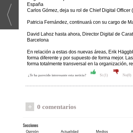
España
Carlos Gómez, deja su rol de Chief Digital Office
Patricia Fernández, continuará con su cargo de M
David Lahoz hasta ahora, Director Digital de Carat 
Barcelona
En relación a estas dos nuevas áreas, Erik Häggb
forma diferente y por supuesto de forma mejor. La
forma totalmente transversal en la organización, 
Si (
1
)
No(
0
)
¿Te ha parecido interesante esta noticia?
+
0 comentarios
Secciones
Opinión
Actualidad
Medios
A