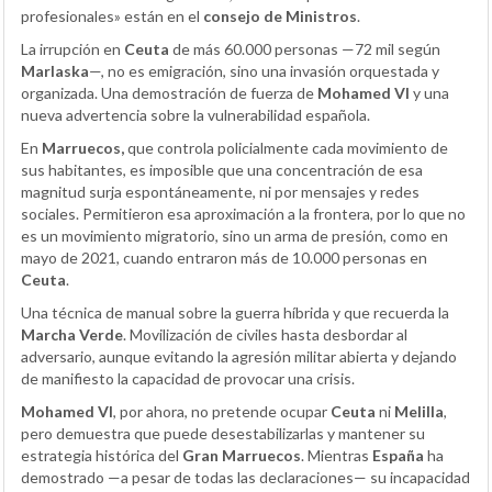
profesionales» están en el
consejo de Ministros
.
La irrupción en
Ceuta
de más 60.000 personas —72 mil según
Marlaska
—, no es emigración, sino una invasión orquestada y
organizada. Una demostración de fuerza de
Mohamed VI
y una
nueva advertencia sobre la vulnerabilidad española.
En
Marruecos,
que controla policialmente cada movimiento de
sus habitantes, es imposible que una concentración de esa
magnitud surja espontáneamente, ni por mensajes y redes
sociales. Permitieron esa aproximación a la frontera, por lo que no
es un movimiento migratorio, sino un arma de presión, como en
mayo de 2021, cuando entraron más de 10.000 personas en
Ceuta
.
Una técnica de manual sobre la guerra híbrida y que recuerda la
Marcha Verde
. Movilización de civiles hasta desbordar al
adversario, aunque evitando la agresión militar abierta y dejando
de manifiesto la capacidad de provocar una crisis.
Mohamed VI
, por ahora, no pretende ocupar
Ceuta
ni
Melilla
,
pero demuestra que puede desestabilizarlas y mantener su
estrategia histórica del
Gran Marruecos
. Mientras
España
ha
demostrado —a pesar de todas las declaraciones— su incapacidad