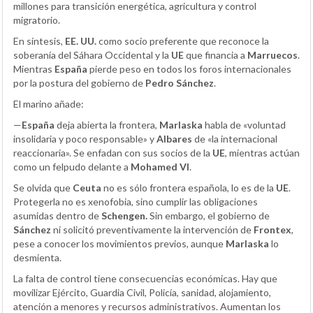
millones para transición energética, agricultura y control
migratorio.
En síntesis,
EE. UU.
como socio preferente que reconoce la
soberanía del Sáhara Occidental y la
UE
que financia a
Marruecos
.
Mientras
España
pierde peso en todos los foros internacionales
por la postura del gobierno de
Pedro Sánchez
.
El marino añade:
—
España
deja abierta la frontera,
Marlaska
habla de «voluntad
insolidaria y poco responsable» y
Albares
de «la internacional
reaccionaria». Se enfadan con sus socios de la
UE
, mientras actúan
como un felpudo delante a
Mohamed VI
.
Se olvida que
Ceuta
no es sólo frontera española, lo es de la
UE
.
Protegerla no es xenofobia, sino cumplir las obligaciones
asumidas dentro de
Schengen.
Sin embargo, el gobierno de
Sánchez
ni solicitó preventivamente la intervención de
Frontex
,
pese a conocer los movimientos previos, aunque
Marlaska
lo
desmienta.
La falta de control tiene consecuencias económicas. Hay que
movilizar Ejército, Guardia Civil, Policía, sanidad, alojamiento,
atención a menores y recursos administrativos. Aumentan los