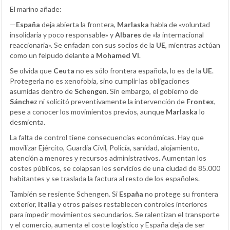
El marino añade:
—
España
deja abierta la frontera,
Marlaska
habla de «voluntad
insolidaria y poco responsable» y
Albares
de «la internacional
reaccionaria». Se enfadan con sus socios de la
UE
, mientras actúan
como un felpudo delante a
Mohamed VI
.
Se olvida que
Ceuta
no es sólo frontera española, lo es de la
UE
.
Protegerla no es xenofobia, sino cumplir las obligaciones
asumidas dentro de
Schengen.
Sin embargo, el gobierno de
Sánchez
ni solicitó preventivamente la intervención de
Frontex
,
pese a conocer los movimientos previos, aunque
Marlaska
lo
desmienta.
La falta de control tiene consecuencias económicas. Hay que
movilizar Ejército, Guardia Civil, Policía, sanidad, alojamiento,
atención a menores y recursos administrativos. Aumentan los
costes públicos, se colapsan los servicios de una ciudad de 85.000
habitantes y se traslada la factura al resto de los españoles.
También se resiente Schengen. Si
España
no protege su frontera
exterior,
Italia
y otros países restablecen controles interiores
para impedir movimientos secundarios. Se ralentizan el transporte
y el comercio, aumenta el coste logístico y España deja de ser