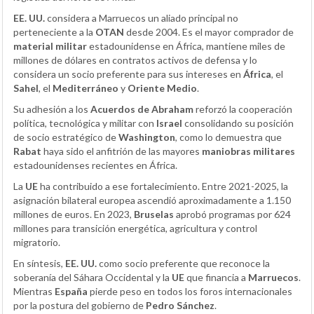
EE. UU.
considera a Marruecos un aliado principal no
perteneciente a la
OTAN
desde 2004. Es el mayor comprador de
material militar
estadounidense en África, mantiene miles de
millones de dólares en contratos activos de defensa y lo
considera un socio preferente para sus intereses en
África
, el
Sahel
, el
Mediterráneo
y
Oriente Medio
.
Su adhesión a los
Acuerdos de Abraham
reforzó la cooperación
política, tecnológica y militar con
Israel
consolidando su posición
de socio estratégico de
Washington
, como lo demuestra que
Rabat
haya sido el anfitrión de las mayores
maniobras militares
estadounidenses recientes en África.
La
UE
ha contribuido a ese fortalecimiento. Entre 2021-2025, la
asignación bilateral europea ascendió aproximadamente a 1.150
millones de euros. En 2023,
Bruselas
aprobó programas por 624
millones para transición energética, agricultura y control
migratorio.
En síntesis,
EE. UU.
como socio preferente que reconoce la
soberanía del Sáhara Occidental y la
UE
que financia a
Marruecos
.
Mientras
España
pierde peso en todos los foros internacionales
por la postura del gobierno de
Pedro Sánchez
.