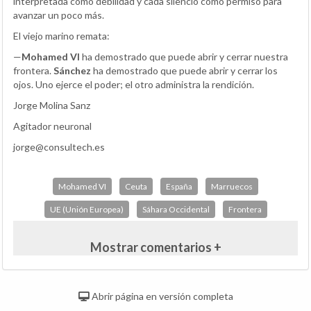
interpretada como debilidad y cada silencio como permiso para
avanzar un poco más.
El viejo marino remata:
—
Mohamed VI
ha demostrado que puede abrir y cerrar nuestra
frontera.
Sánchez
ha demostrado que puede abrir y cerrar los
ojos. Uno ejerce el poder; el otro administra la rendición.
Jorge Molina Sanz
Agitador neuronal
jorge@consultech.es
Mohamed VI
Ceuta
España
Marruecos
UE (Unión Europea)
Sáhara Occidental
Frontera
Mostrar comentarios +
Abrir página en versión completa